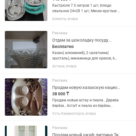
Кастрюля 7.5 литров 1 шт; блюдо
овальное 24×28 1 шт; Миски круглые с
крышкой глубокие: 24×20 1 шт и 24×28
Алматы, вчера
1 шт; миски овальные без крышек
глубина 4 -4.8 см: 24×28 2 шт, 24×20 1
шт, и 28×34 1 шт,...
Реклама
Отдам за шоколадку посуду...
Бесплатно
Казан( алюминий), 2 салатника(
хрусталь), менажница для орехов, 6
больших тарелок...
Астана, вчера
Реклама
Продам новую казахскую национальную посуду, астау и пиала
38 000 ₸
Продам новые астау и пиала.. Дерева
берёза.. АстаУ и пиала из берёзы
сделано. Астану на ножках, ручки есть
Усть-Каменогорск, вчера
по бокам. Есть украшения в виде
головы барана.. Размеры длина 49см
ширина 36см.. Можно...
Реклама
Продам новый шкаф- витрина Тиффани Вудлайн кремовый