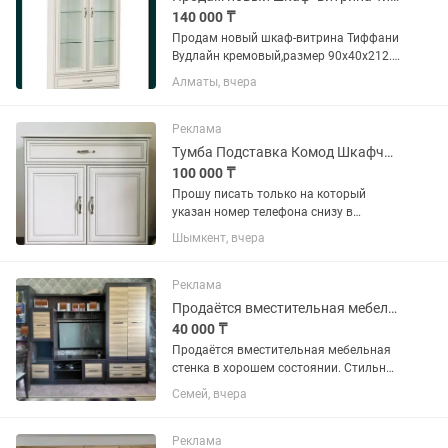
140 000 ₸
Продам новый шкаф-витрина Тиффани
Вудлайн кремовый,размер 90х40х212.
Внутри полки стеклянные. Любая
Алматы, вчера
посуда на них будет смотреться
великолепно. Возможен разумный
торг.
Реклама
Тумба Подставка Комод Шкафчик Беларусь Мебель
100 000 ₸
Прошу писать только на который
указан номер телефона снизу в
объявлении. Страна производства:
Шымкент, вчера
Беларусь; Назначение: универсальная;
сверху можно ставить телевизор -
предназначен как тумба под ТВ, во...
Реклама
Продаётся вместительная мебельная стенка-шкаф в хорошем состоянии.
40 000 ₸
Продаётся вместительная мебельная
стенка в хорошем состоянии. Стильное
сочетание тёмного цвета с фактурой
Семей, вчера
дерева, отлично подойдёт для
гостиной. В комплект входит:
вместительный шкаф с распашными...
Реклама