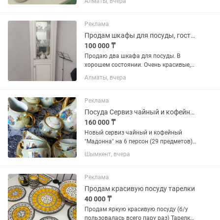
Алматы, вчера
Реклама
Продам шкафы для посуды, гостиную
100 000 ₸
Продаю два шкафа для посуды. В
хорошем состоянии. Очень красивые,
молочного цвета, очень удобные.
Алматы, вчера
Шкафы сохранились в отличном
состоянии. Продаю, потому что не
вписываются в новый дизайн
Реклама
гостиной,...
Посуда Сервиз чайный и кофейный Мадонна на 6 персон
160 000 ₸
Новый сервиз чайный и кофейный
"Мадонна" на 6 персон (29 предметов).
Фарфор, Югославия. Titov Veles.
Шымкент, вчера
Состояние идеальное, сервантное
хранение. Отличный вариант на
подарок.
Реклама
Продам красивую посуду тарелки
40 000 ₸
Продам яркую красивую посуду (б/у
пользовалась всего пару раз) Тарелки