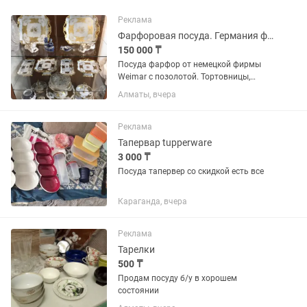
Реклама
Фарфоровая посуда. Германия фруктовницы
150 000 ₸
Посуда фарфор от немецкой фирмы
Weimar с позолотой. Тортовницы,
фруктовницы, вазы и декоративные
Алматы, вчера
тарелки. Новое. Каждая посуда
индивидуальная цена
Реклама
Тапервар tupperware
3 000 ₸
Посуда тапервер со скидкой есть все
Караганда, вчера
Реклама
Тарелки
500 ₸
Продам посуду б/у в хорошем
состоянии