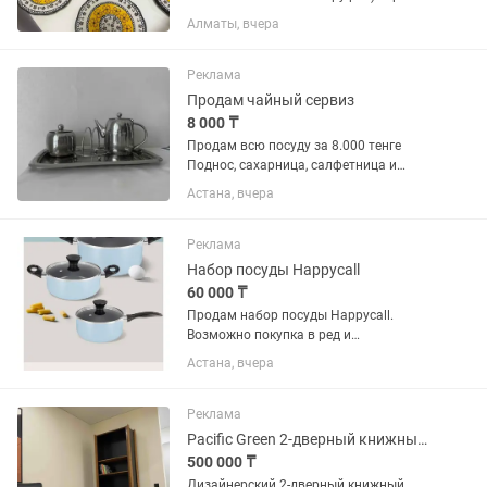
8 шт 1500 Под нарезки 2шт 2500
Алматы, вчера
Фруктовница/ под торт 1шт 7000 Табак
1 шт 6000 Чайник 1шт4000 Пиала 6шт
1 3000 Овальное блюдо 1...
Реклама
Продам чайный сервиз
8 000 ₸
Продам всю посуду за 8.000 тенге
Поднос, сахарница, салфетница и
чайник заварник
Астана, вчера
Реклама
Набор посуды Happycall
60 000 ₸
Продам набор посуды Happycall.
Возможно покупка в ред и
рассрочку.Новый, в упаковке.
Астана, вчера
Оригинал, выкуплен из Южной Кореи. В
наборе ковш 18см, кастрюля 20см,
кастрюля 24 см. Подходят для всех
Реклама
видов...
Pacific Green 2-дверный книжный шкаф коллекция Mendi / Vintage
500 000 ₸
Дизайнерский 2-дверный книжный