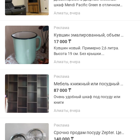
шкаф Mendi Pacific Green в отличном
состоянии / коллекционный предмет
Алматы, вчера
интерьера Retail от 3500$ Размер
(ШГВ): 8105002100 Бренд: Pacific Green
Коллекция: MENDI...
Реклама
Кувшин эмалированный, объем примерно 2,6 литра
17 000 ₸
Кувшин новый. Примерно 2,6 литра.
Высота 19 см. Без крышки.
Однотонный. Цвет немного бледно-
Алматы, вчера
зеленый Производитель: ООО
Новомосковская посуда
Реклама
Мебель книжный или посудный шкаф,
87 000 ₸
Очень удобный шкаф под посуду или
книги
Алматы, вчера
Реклама
Срочно продам посуду Zepter. Цена снижена! Кастрюля
140 000 ₸