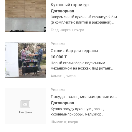
Кухонный гарнитур
Договорная
Современный кухонный гарнитур 2.6 м
(в комплекте с плитой и раковиной)
Описание: Продам стильный и
Талдыкорган, вчера
практичный кухонный гарнитур в
отличном состоянии. Современный
дизайн: низ выполнен в благородном...
Реклама
Столик-бар для террасы
10 000 ₸
Новый столик-бар с подъемным
механизмом на ножках, под ротанг,
коричневый, можно использовать как
Алматы, вчера
холодильник или для храгения посуды
и утвари.
Реклама
Посуда , вазы , мельхиоровые изделия
Договорная
Куплю посуду кухонную , вазы ,
кухонные приборы , мельхиор .
Шымкент, вчера