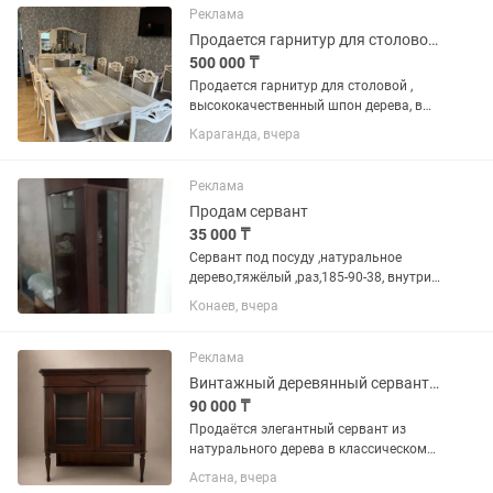
Реклама
Продается гарнитур для столовой , стол, 10 стульев , сервант , трюмо
500 000 ₸
Продается гарнитур для столовой ,
высококачественный шпон дерева, в
комплект входит , стол раздвижной
Караганда, вчера
размер 240 -280 мм на 120 мм, также
10 стульев , 2 из них с подлокотниками
, трюмо с зеркалом для...
Реклама
Продам сервант
35 000 ₸
Сервант под посуду ,натуральное
дерево,тяжёлый ,раз,185-90-38, внутри
три стеклянные полки ,где зеркало
Конаев, вчера
имеются боковые две стеклянные
полки полукруглые ,
Реклама
Винтажный деревянный сервант со стеклянными дверцами
90 000 ₸
Продаётся элегантный сервант из
натурального дерева в классическом
стиле. Благородный тёплый оттенок,
Астана, вчера
изящные резные детали и фигурные