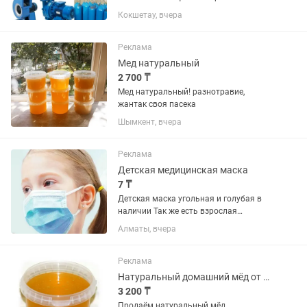
вида железа, металлолом, чугунные
Кокшетау, вчера
батареи, ванны, трубы! Так же и
цветного металла как: Алюминий;
Медь; Кабель; Аккумулятор; Латунь;...
Реклама
Мед натуральный
2 700 ₸
Мед натуральный! разнотравие,
жантак своя пасека
Шымкент, вчера
Реклама
Детская медицинская маска
7 ₸
Детская маска угольная и голубая в
наличии Так же есть взрослая
большой асссоримени мед изделий 2
Алматы, вчера
склада Алматы Астана
Реклама
Натуральный домашний мёд от пасечника/Таза үй балы бал ара шаруашылығынан
3 200 ₸
Продаём натуральный мёд