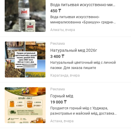
Вода питьевая искусственно-минерализованная Бракшун
450 ₸
Вода питьевая искусственно-
минерализованна «Бракшун» средне-
газированна, очищенная с помощью
Алматы, вчера
диализной обработки до
дистилированного состояния, 1 литр.
Упакована по 6 шт в полиэтилен. Цена
Реклама
450...
Натуральный мед 2026г
3 400 ₸
Натуральный цветочный мёд с личной
пасеки. Для заказа пишите
Караганда, вчера
Реклама
Горный мёд
19 000 ₸
Продается горный мёд с Урджара,
разнотравье и майский мёд, доставка
по городу. Чистый и натуральный мёд.
Астана, вчера
Есть скидка.