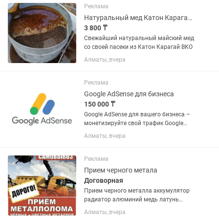
Реклама
Натуральный мед Катон Карагай ВКО гарантия 100%
3 800 ₸
Свежайший натуральный майский мед
со своей пасеки из Катон Карагай ВКО
Алматы, вчера
Реклама
Google AdSense для бизнеса
150 000 ₸
Google AdSense для вашего бизнеса –
монетизируйте свой трафик Google
AdSense – это инструмент для
Алматы, вчера
заработка на вашем веб-сайте,
YouTube-канале или мобильном
приложении. С помощью AdSense вы
Реклама
можете...
Прием черного метала
Договорная
Прием черного металла аккумулятор
радиатор алюминий медь латунь
нержавейка мотор коробка от машины
Алматы, вчера
любой вид металалома принемаем