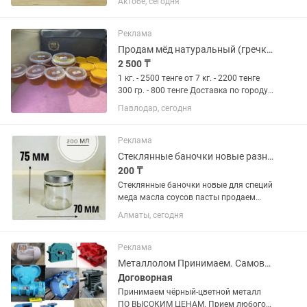
Актобе, сегодня
высшего качества – прямое
напоминание о лете и здоровье! •Без
добавок и примесей – только чистый,...
Реклама
Продам мёд натуральный (гречка с подсолнухом)
2 500 ₸
1 кг. - 2500 тенге от 7 кг. - 2200 тенге
300 гр. - 800 тенге Доставка по городу
Павлодар БЕСПЛАТНО!
Павлодар, сегодня
Реклама
Стеклянные баночки новые разные
200 ₸
Стеклянные баночки новые для специй
меда масла соусов пасты продаем
оптом отправка в регионы из Алматы
Алматы, сегодня
Реклама
Металлолом Принимаем. Самовывоз
Договорная
Принимаем чёрный-цветной металл
ПО ВЫСОКИМ ЦЕНАМ. Прием любого