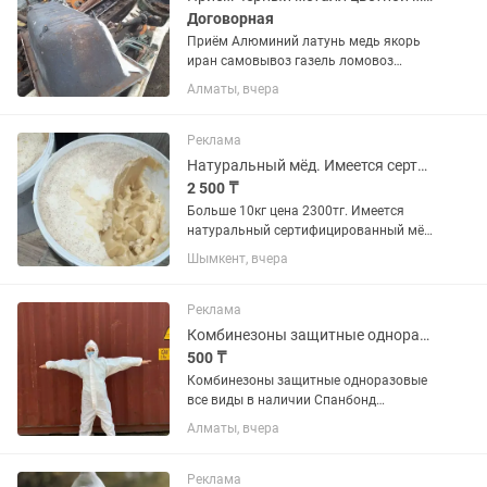
Договорная
Приём Алюминий латунь медь якорь
иран самовывоз газель ломовоз
манипулятор все техники имеются
Алматы, вчера
Реклама
Натуральный мёд. Имеется сертификат качества.
2 500 ₸
Больше 10кг цена 2300тг. Имеется
натуральный сертифицированный мёд
- Жантак и др. Цена 2500. Расфасован
Шымкент, вчера
в ведерочки.
Реклама
Комбинезоны защитные одноразовые
500 ₸
Комбинезоны защитные одноразовые
все виды в наличии Спанбонд
Мельтблаун Ламинированные Так же
Алматы, вчера
собираем комплекты под заказ Очки
бахилы перчатки и так далее Все виды
мед изделий в наличии Работаем...
Реклама