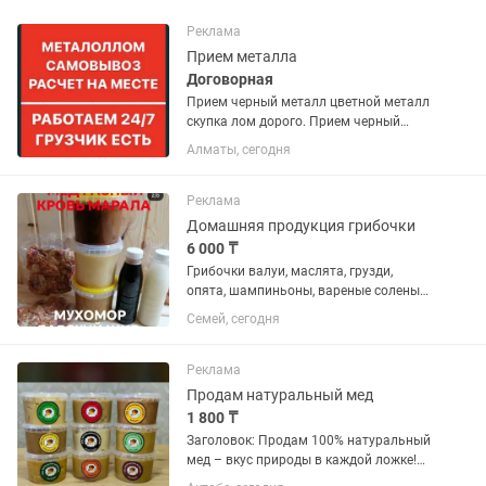
Реклама
Прием металла
Договорная
Прием черный металл цветной металл
скупка лом дорого. Прием черный
металл цветной металл скупка лом
Алматы, сегодня
дорого. ПРИНИМАЕМ ЧЕРНЫЙ И
ЦВЕТНОЙ МЕТАЛЛОЛОМ! -
ВСЕВОЗМОЖНЫЕ виды металла:
Реклама
аккумуляторы,...
Домашняя продукция грибочки
6 000 ₸
Грибочки валуи, маслята, грузди,
опята, шампиньоны, вареные соленые,
6 тысяч тенге литровая баночка.
Семей, сегодня
Ежовик 5т,т, красный 10т,т, пантерный
20т,т, сушенные за 50 грамм цены.
Сосновые шишки в меду...
Реклама
Продам натуральный мед
1 800 ₸
Заголовок: Продам 100% натуральный
мед – вкус природы в каждой ложке!
Описание: 🍯 Натуральный мед