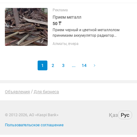
самовывоз есть
Реклама
Прием металл
50 ₸
Прием черный и цветной металлолом
принимаем аккумулятор радиатор
холодильник кондиционер всех видов
Алматы, вчера
металлолом принимаем ДОРОГО
Принимаем черный лом . медь,
алюминий, нержавейку, латунь,
свинец,...
1
2
3
...
14
Объявления
Для бизнеса
Қаз
Рус
© 2012-2026, АО «Kaspi Bank»
Пользовательское соглашение