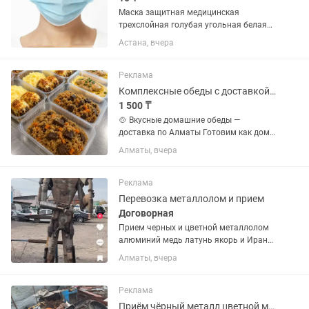
Маска защитная медицинская
трехслойная голубая угольная белая
черная Так же есть детская маска
Астана, вчера
распираторы бахилы шапочки
большой ассортимент мед изделий
работаем нал безнал 2 склада алматы
Реклама
астана
Комплексные обеды с доставкой Вкусно, сытно, недорого
1 500 ₸
🍲 Вкусные домашние обеды —
доставка по Алматы Готовим как дома
— с любовью и из свежих продуктов!
Алматы, вчера
Каждый день новое меню: •4 вторых
блюда (мясо, курица, рыба, гарниры) •3
первых блюда •3 свежих...
Реклама
Перевозка металлолом и прием
Договорная
Прием черных и цветной металлолом
алюминий медь латунь якорь и Иран
кабели алюминий и медный
Алматы, вчера
Реклама
Приём чёрный металл цветной металл аккумулятор медь алюминий латунь дорого