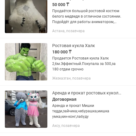
50 000 ₸
Продаётся большой ростовой костюм
белого медведя в отличном состоянии.
Подойдёт для работы аниматором,
детских праздников, корпоративов,
Астана, позавчера
промо-акций, фотосессий и
новогодних...
Ростовая кукла Халк
180 000 ₸
Продается Ростовая кукла Халк
2,6м.Эффектный.Покупала за 500,за
180 отдам срочно
Жезказган, позавчера
Аренда и прокат ростовых кукол и надувных персонажей
Договорная
Аренда и прокат Мишки
тедди,зайчика,чебурашка,мишка
умка,кин-конг,лабуду
Аксу, позавчера