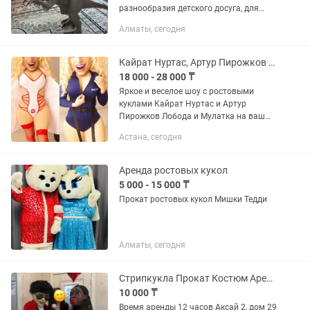
разнообразия детского досуга, для
коллекционеров ростовых игрушек для
Алматы, сегодня
ценителей качественных игрушек и
вообще, он очень...
Кайрат Нуртас, Артур Пирожков Ростовые куклы, поздравление, шоу
18 000 - 28 000 ₸
Яркое и веселое шоу с ростовыми
куклами Кайрат Нуртас и Артур
Пирожков Лобода и Мулатка на ваш
праздник в Астане. Подходим для: •
Астана, сегодня
Дней рождения • Детских праздников •
Корпоративов • Выписки из...
Аренда ростовых кукол
5 000 - 15 000 ₸
Прокат ростовых кукол Мишки Тедди
Алматы, сегодня
Стрипкукла Прокат Костюм Аренда Ростовая Кукла 18
10 000 ₸
Время аренды 12 часов Аксай 2, дом 29