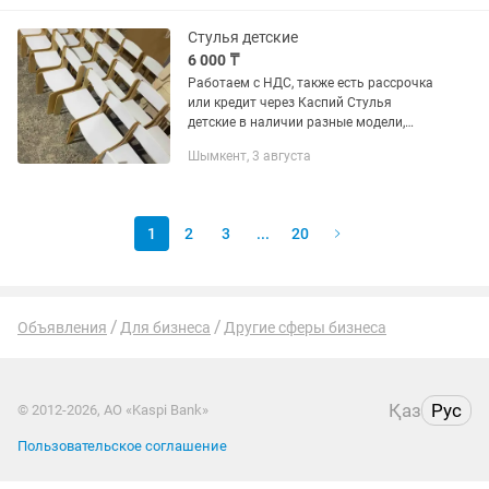
выдерживать вес взрослого...
Стулья детские
6 000 ₸
Работаем с НДС, также есть рассрочка
или кредит через Каспий Стулья
детские в наличии разные модели,
новые наши стулья изготовлены из
Шымкент, 3 августа
фанеры и за счет этого могут свободно
выдерживать вес взрослого...
1
2
3
...
20
Объявления
Для бизнеса
Другие сферы бизнеса
Қаз
Рус
© 2012-2026, АО «Kaspi Bank»
Пользовательское соглашение