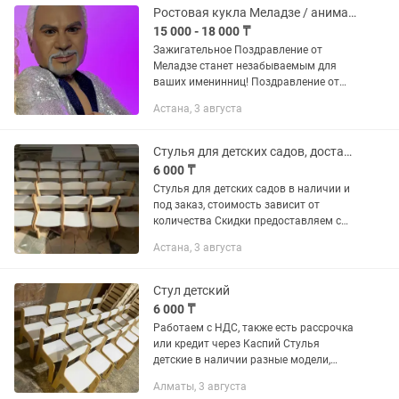
Ростовая кукла Меладзе / аниматоры поздравления/Шоу программы
15 000 - 18 000 ₸
Зажигательное Поздравление от
Меладзе станет незабываемым для
ваших именинниц! Поздравление от
Меладзе стоит 18000k Входит две
Астана, 3 августа
песни ,танцы,фото на память ,по
желанию ,исключительно по
желанию...
Стулья для детских садов, доставка в день заказа!
6 000 ₸
Стулья для детских садов в наличии и
под заказ, стоимость зависит от
количества Скидки предоставляем с
объема! Доставка в любой город
Астана, 3 августа
Казахстана! Различная форма, любые
расцветки, изготовление...
Стул детский
6 000 ₸
Работаем с НДС, также есть рассрочка
или кредит через Каспий Стулья
детские в наличии разные модели,
новые наши стулья изготовлены из
Алматы, 3 августа
фанеры и за счет этого могут свободно