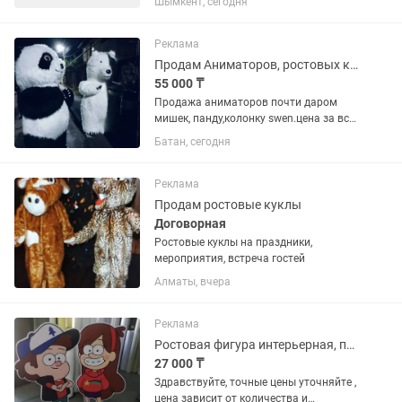
Шымкент, сегодня
выезжать на заказы и в ночное время!
Активная, харизматичная не
стеснительная! Рост 170 см, вес 60...
Реклама
Продам Аниматоров, ростовых кукол, панду,мишку
55 000 ₸
Продажа аниматоров почти даром
мишек, панду,колонку swen.цена за все,
лежит давно не пользуюсь так как в
Батан, сегодня
декрете.торг
Реклама
Продам ростовые куклы
Договорная
Ростовые куклы на праздники,
мероприятия, встреча гостей
Алматы, вчера
Реклама
Ростовая фигура интерьерная, пвх 8 мм 170х60 см
27 000 ₸
Здравствуйте, точные цены уточняйте ,
цена зависит от количества и