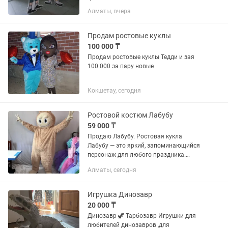
размеров! Интерьерная ростовая
Алматы, вчера
фигура (хардпостер) для оформления
бизнеса и мероприятий. ПВХ пластик 8
мм и оракал. Принимаем...
Продам ростовые куклы
100 000 ₸
Продам ростовые куклы Тедди и зая
100 000 за пару новые
Кокшетау, сегодня
Ростовой костюм Лабубу
59 000 ₸
Продаю Лабубу. Ростовая кукла
Лабубу — это яркий, запоминающийся
персонаж для любого праздника.
Лабубу - привлекает внимание детей и
Алматы, сегодня
взрослых, поднимает настроение и
идеально подходит для аниматоров,...
Игрушка Динозавр
20 000 ₸
Динозавр 🦖 Тарбозавр Игрушки для
любителей динозавров ,для