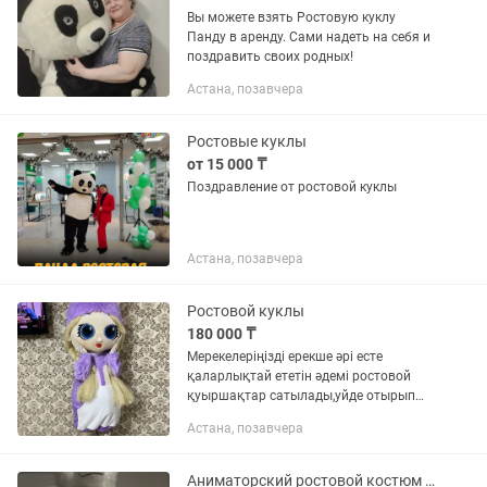
Вы можете взять Ростовую куклу
Панду в аренду. Сами надеть на себя и
поздравить своих родных!
Астана, позавчера
Ростовые куклы
от 15 000 ₸
Поздравление от ростовой куклы
Астана, позавчера
Ростовой куклы
180 000 ₸
Мерекелеріңізді ерекше әрі есте
қаларлықтай ететін әдемі ростовой
қуыршақтар сатылады,уйде отырып
бизнес айналдырғыңыз келсе арендаға
Астана, позавчера
беріп табыс көзін табуға болады. Қоян
қыз ЛОЛ қуыршақ -Сапасы...
Аниматорский ростовой костюм Белого медведя