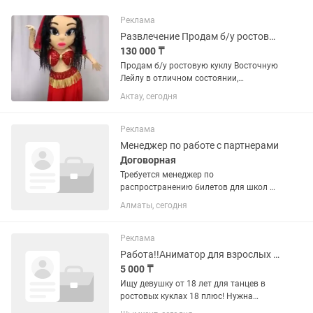
Реклама
Развлечение Продам б/у ростовую куклу
130 000 ₸
Продам б/у ростовую куклу Восточную
Лейлу в отличном состоянии,
пользовались пару раз на
Актау, сегодня
мероприятие, окупаемость 100%
Реклама
Менеджер по работе с партнерами
Договорная
Требуется менеджер по
распространению билетов для школ и
детских садов . На детские шоу
Алматы, сегодня
спектакли ростовых кукол . Трендовые
спектакли Моана, холодное сердце,
майнкрафт, роблокс . Обзванивать и...
Реклама
Работа!!Аниматор для взрослых 18 плюс!Не детский
5 000 ₸
Ищу девушку от 18 лет для танцев в
ростовых куклах 18 плюс! Нужна
девушка умеющая танцевать, готовая