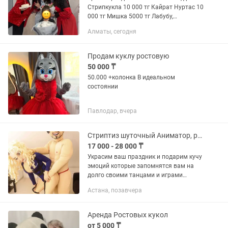
Стрипкукла 10 000 тг Кайрат Нуртас 10
000 тг Мишка 5000 тг Лабубу,
Чебурашка, Зайка
Алматы, сегодня
Продам куклу ростовую
50 000 ₸
50.000 +колонка В идеальном
состоянии
Павлодар, вчера
Стриптиз шуточный Аниматор, ростовые куклы, экспресс поздравления
17 000 - 28 000 ₸
Украсим ваш праздник и подарим кучу
эмоций которые запомнятся вам на
долго своими танцами и играми
1.Поздравления 2.День рождения
Астана, позавчера
3.Девичник 4.Мальчишник 5.подойдет
для любого мероприятия...
Аренда Ростовых кукол
от 5 000 ₸