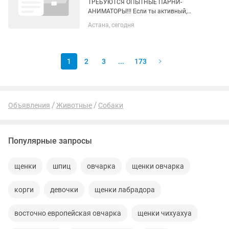
ТРЕБУЮТСЯ ОПЫТНЫЕ ПАРНИ-
АНИМАТОРЫ!!! Если ты активный,
любишь движ, не боишься быть в
Астана, сегодня
центре внимания и готов дарить детям
яркие эмоции — мы ждем тебя в нашей
команде! Мы устраиваем детские...
1
2
3
...
173
Объявления
Животные
Собаки
Популярные запросы
щенки
шпиц
овчарка
щенки овчарка
корги
девочки
щенки лабрадора
восточно европейская овчарка
щенки чихуахуа