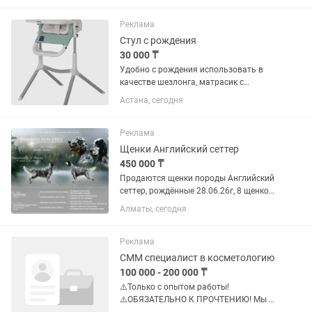
рождения до 13 кг, прогулочный блок.
Состояние: отличное. Очень...
Реклама
Стул с рождения
30 000 ₸
Удобно с рождения использовать в
качестве шезлонга, матрасик с
валиком специально для этого. Позже
Астана, сегодня
как ребенок научится сидеть его
можно убрать. Сам стул отлично
протирается влажной тряпкой и не...
Реклама
Щенки Английский сеттер
450 000 ₸
Продаются щенки породы Английский
сеттер, рождённые 28.06.26г, 8 щенков-
5 мальчиков и 3 девочки, к моменту
Алматы, сегодня
продажи у щенков будут полный пакет
документов, прививки и обработки по
возрасту. Ищут...
Реклама
СММ специалист в косметологию
100 000 - 200 000 ₸
⚠️Только с опытом работы!
⚠️ОБЯЗАТЕЛЬНО К ПРОЧТЕНИЮ! Мы в