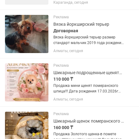
поисках креативного смм специалиста
Караганда, сегодня
на постоянную работу, в
косметологическую клинику!
ОФИЦИАЛЬНОЕ ТРУДОУСТРОЙСТВО !!!
Реклама
Свободный график...
Вязка йоркширский терьер
Договорная
Вязка йоркширский терьер размер
стандарт мальчик 2019 года рождения,
с документами и родословной. В обмен
Алматы, сегодня
на щенка
Реклама
Шикарные подрощенные щенята померанского шпица мини.Доставка по РК
110 000 ₸
Продажа мини щенят померанского
шпица!!! Дата рождения 17.03.2026г
Окрас: Девочка-рыжая, цена 110 000
Алматы, сегодня
Мальчик-крем-соболь, цена 150 000
Пол: Мальчик и Девочка Малыши
имеют полный пакет документов...
Реклама
Шикарный щенок померанского шпица Шоу класса. Мишка. Миник. Доставка по РК
160 000 ₸
Продажа Золотого щенка-в помете