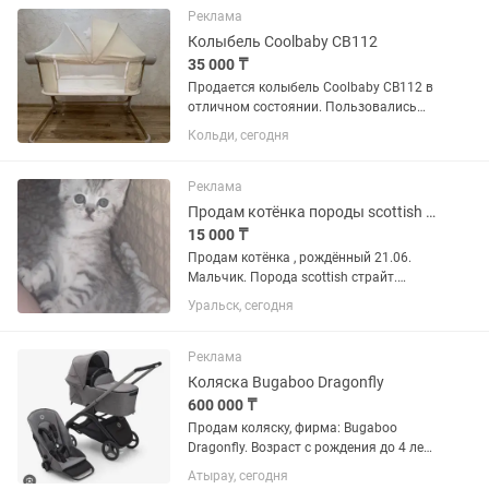
родословная РКФ от лучших...
Реклама
Колыбель Coolbaby CB112
35 000 ₸
Продается колыбель Coolbaby CB112 в
отличном состоянии. Пользовались
всего 1 месяц, состояние практически
Кольди, сегодня
как новое. ✅ Автоукачивание ✅
Несколько режимов качания и таймер
✅ Регулировка высоты ✅...
Реклама
Продам котёнка породы scottish страйт
15 000 ₸
Продам котёнка , рождённый 21.06.
Мальчик. Порода scottish страйт.
Очень игривый, ласковый, к лотку
Уральск, сегодня
приучен
Реклама
Коляска Bugaboo Dragonfly
600 000 ₸
Продам коляску, фирма: Bugaboo
Dragonfly. Возраст с рождения до 4 лет.
Срок эксплуатации: 6 месяцев В
Атырау, сегодня
комплекте люлька, автокресло с