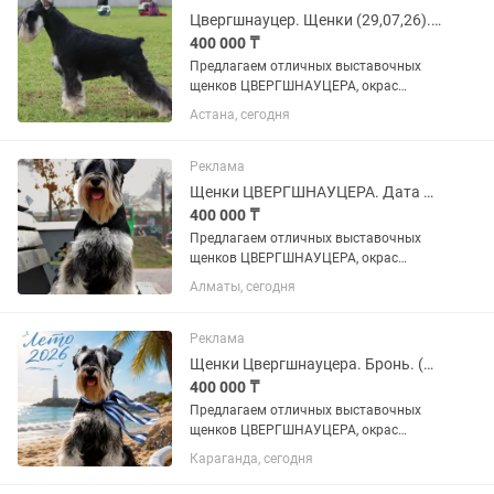
Цвергшнауцер. Щенки (29,07,26). Бронь.
400 000 ₸
Предлагаем отличных выставочных
щенков ЦВЕРГШНАУЦЕРА, окрас
черный с серебром. Дата рождения
Астана, сегодня
29,07,26 Не купированные (в помете 2
девочки и 3 мальчика). Идеальная
родословная РКФ от лучших...
Реклама
Щенки ЦВЕРГШНАУЦЕРА. Дата рождения 29,07,26
400 000 ₸
Предлагаем отличных выставочных
щенков ЦВЕРГШНАУЦЕРА, окрас
черный с серебром. Дата рождения
Алматы, сегодня
29,07,26 Не купированные (в помете 2
девочки и 3 мальчика). Идеальная
родословная РКФ от лучших...
Реклама
Щенки Цвергшнауцера. Бронь. (29,07,26)
400 000 ₸
Предлагаем отличных выставочных
щенков ЦВЕРГШНАУЦЕРА, окрас
черный с серебром. Дата рождения
Караганда, сегодня
29,07,26 Не купированные (в помете 2
девочки и 3 мальчика). Идеальная