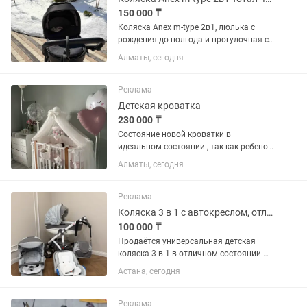
150 000 ₸
Коляска Anex m-type 2в1, люлька с
рождения до полгода и прогулочная с
6 месяцев, наклоняется до
Алматы, сегодня
175градусов- поэтому подходит даже с
3 месяцев. Цвет черный. Можете
прочитать на офиц сайте описание...
Реклама
Детская кроватка
230 000 ₸
Состояние новой кроватки в
идеальном состоянии , так как ребенок
в ней не спал с рождения , так как у нас
Алматы, сегодня
кочевой образ жизни) ребенок в
основном спит со мной на большой
кровати. трансфорормируется в...
Реклама
Коляска 3 в 1 с автокреслом, отличное состояние
100 000 ₸
Продаётся универсальная детская
коляска 3 в 1 в отличном состоянии.
Использовалась бережно, всё чистое,
Астана, сегодня
без поломок, полностью готова к
использованию. В комплекте: • Люлька
для новорождённого...
Реклама