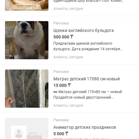
один!!!Щенок Шоу класса!!! Пол: Кобель
Окрас: Крем-соболь Дата рождения
Алматы, сегодня
23.04.2026г Плоская мордочка,
толстые лапки, шикарно одет. Полный
пакет документов и все...
Реклама
Щенки английского бульдога
500 000 ₸
Предлагаем щенков английского
бульдога. Дата рождения 14 октября
2025 года. Окрас,рыже-белые. Щенки
Алматы, сегодня
породные,с документами системы FCI.
В наличии девочки
Заинтересованным,просим писать на .
Реклама
Всю...
Матрас детский 17080 см новый
15 000 ₸
🛏️ Матрас детский 170×80 см — новый
Продаётся новый двусторонний
матрас размером 170×80 см. ✅
Алматы, сегодня
Абсолютно новый ✅ В заводской
упаковке ✅ Не использовался ✅
Качественный и удобный ✅ Подходит
Реклама
для детской...
Аниматор детских праздников
5 000 ₸