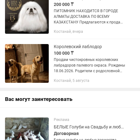
200 000 ₸
ПИТОМНИК НАХОДИТСЯ В ГОРОДЕ
АЛМАТЫ ДОСТАВКА ПО ВСЕМУ
КАЗАХСТАНУ Предлагаются к продаже
роскошные щенки пекинеса редкого
Костанай, вчера
бело-кремового окраса. Дата
рождения: 11 апреля 2026 года.
Малыши полностью...
Королевский лаблодор
100 000 ₸
Продам чистокровных королевских
лабрадоров палевого окраса. Рождены
18.06.2026. Родители с родословной
были взяты с питомника, привиты,есть
Костанай, 5 августа
клеймо и все документы. Щенки готовы
к переезду,кушают...
Вас могут заинтересовать
Реклама
БЕЛЫЕ Голуби на Свадьбу и любые торжества
Договорная