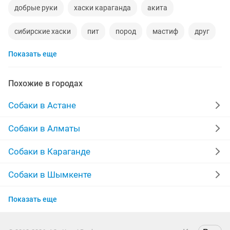
добрые руки
хаски караганда
акита
сибирские хаски
пит
пород
мастиф
друг
Показать еще
немецкая
кане
рука
возраст
собачки
сиба ину
красивые
шенки
со 7
Похожие в городах
продать собаку
телефон
отдам хорошие
Собаки в Астане
шенок
йорки
девочку для
овчинка
Собаки в Алматы
консультации
связи
сделано
пер
щпиц
Собаки в Караганде
йоркширские терьеры йорк
восточный
Собаки в Шымкенте
Собаки в Усть-Каменогорске
Показать еще
Собаки в Актобе