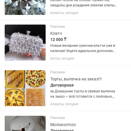
Белые голуби на любые торжества,
свадьбы дни рождения юбилеи клипы
съемки
Алматы, сегодня
Реклама
Клатч
12 000 ₸
Новые вечерние сумочки-клатчи уже в
наличии! Ищете идеальное дополнение
к своему образу? Наши стильные
Актау, сегодня
клатчи станут прекрасным выбором
для любого торжественного случая.
Подойдут для: • свадеб и...
Реклама
Торты, выпечка на заказ!!!
Договорная
🍰 Домашние торты и свежая выпечка
на заказ — всё готовится с любовью,
только из качественных и свежих
Алматы, сегодня
продуктов. ✨ У нас вы найдете: 🎂
Торты на любой праздник 🥧 Сладкие и
мясные пироги 🥟...
Реклама
Молокоотсос
Договорная