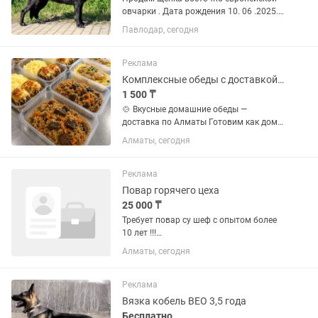
овчарки . Дата рождения 10. 06 .2025.
Родители оба у меня, приходите
Павлодар, сегодня
смотрите. Осталась девочка черного
цвета, самая крупная в помете.
Реклама
Комплексные обеды с доставкой Вкусно, сытно, недорого
1 500 ₸
🍲 Вкусные домашние обеды —
доставка по Алматы Готовим как дома
— с любовью и из свежих продуктов!
Алматы, сегодня
Каждый день новое меню: •4 вторых
блюда (мясо, курица, рыба, гарниры) •3
первых блюда •3 свежих...
Реклама
Повар горячего цеха
25 000 ₸
Требует повар су шеф с опытом более
10 лет !!!
Грузинская,Европейская,восточная
Алматы, сегодня
кухня без опыта люди мимо! Нужен
профессионал своего дела
Реклама
Вязка кобель ВЕО 3,5 года
Бесплатно