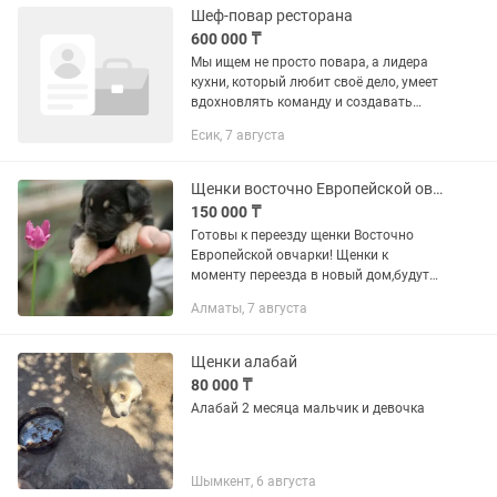
Шеф-повар ресторана
600 000 ₸
Мы ищем не просто повара, а лидера
кухни, который любит своё дело, умеет
вдохновлять команду и создавать
блюда, к которым гости захотят
Есик, 7 августа
возвращаться снова и снова. Наши
требования: ✅ Опыт работы...
Щенки восточно Европейской овчарки ( ВЕО)
150 000 ₸
Готовы к переезду щенки Восточно
Европейской овчарки! Щенки к
моменту переезда в новый дом,будут
иметь: 1) Вет Паспорт 2)
Алматы, 7 августа
Дегельминтизированы 3) Иметь
прививки по возрасту 4) Клеймо 5)
Метрику...
Щенки алабай
80 000 ₸
Алабай 2 месяца мальчик и девочка
Шымкент, 6 августа