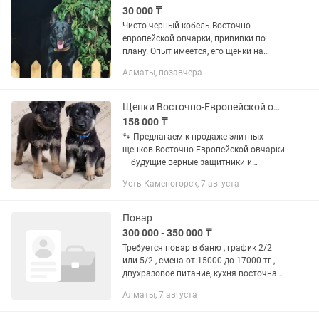
30 000 ₸
Чисто черный кобель Восточно
европейской овчарки, прививки по
плану. Опыт имеется, его щенки на
фото. Возраст 5 лет. Только вязка, не
Алматы, позавчера
продается!
Щенки Восточно-Европейской овчарки
158 000 ₸
🐾 Предлагаем к продаже элитных
щенков Восточно-Европейской овчарки
— будущие верные защитники и
надежные друзья! Перспективный
Усть-Каменогорск, 7 августа
помет (родились 17 июня 2026 г.).
Наши малыши обладают отличным...
Повар
300 000 - 350 000 ₸
Требуется повар в баню , график 2/2
или 5/2 , смена от 15000 до 17000 тг ,
двухразовое питание, кухня восточная
и Европейская можно с проживанием .
Алматы, 7 августа
Остальная информация при
собеседовании. В центре...