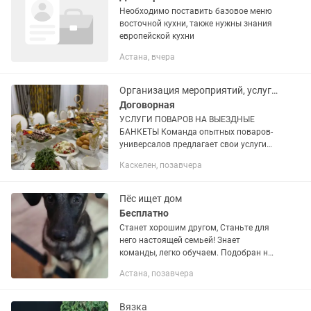
Необходимо поставить базовое меню
восточной кухни, также нужны знания
европейской кухни
Астана, вчера
Организация мероприятий, услуги выездных поваров
Договорная
УСЛУГИ ПОВАРОВ НА ВЫЕЗДНЫЕ
БАНКЕТЫ Команда опытных поваров-
универсалов предлагает свои услуги
на выездные мероприятия: свадьбы,
Каскелен, позавчера
юбилеи, корпоративы, поминки,
семейные праздники и другие...
Пёс ищет дом
Бесплатно
Станет хорошим другом, Станьте для
него настоящей семьей! Знает
команды, легко обучаем. Подобран на
улице, восточно европейская овчарка
Астана, позавчера
100% есть. Мес 2-2.5 спокойный,
энергичный. Вырастет хорошим...
Вязка