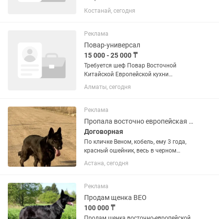
счет предприятия . Официальное
Костанай, сегодня
трудоустройство .
Реклама
Повар-универсал
15 000 - 25 000 ₸
Требуется шеф Повар Восточной
Китайской Европейской кухни
универсал в цех ночная смена с 18 00
Алматы, сегодня
до 06 00 утра шестидневка в субботу
выходной. По поводу работы звонить
во второй половине Сообщения не...
Реклама
Пропала восточно европейская овчарка
Договорная
По кличке Веном, кобель, ему 3 года,
красный ошейник, весь в черном
окрасе, на груди есть белое пятно,
Астана, сегодня
найдись пожалуйста!Чипирован!
Реклама
Продам щенка ВЕО
100 000 ₸
Продам щенка восточно-европейской