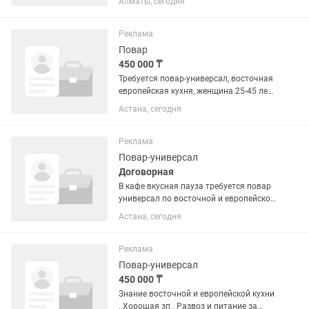
Алматы, сегодня
5х2, 6х1, любой график! Оплата
индивидуальная, зависит от опыта,
качества и скорости! Готовы...
Реклама
Повар
450 000 ₸
Требуется повар-универсал, восточная
европейская кухня, женщина 25-45 лет,
с опытом работы, чистоплотная,
Астана, сегодня
шустрая, умеющая вкусно готовить.
График работы двое суток работаете,
двое суток отдыхаете,...
Реклама
Повар-универсал
Договорная
В кафе вкусная пауза требуется повар
универсал по восточной и европейской
кухни
Астана, сегодня
Реклама
Повар-универсал
450 000 ₸
Знание восточной и европейской кухни
. Хорошая зп . Развоз и питание за