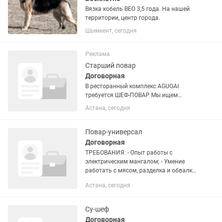
Вязка кобель ВЕО 3,5 года. На нашей
территории, центр города.
Шымкент, сегодня
Реклама
Старший повар
Договорная
В ресторанный комплекс AGUGAI
требуется ШЕФ-ПОВАР Мы ищем
профессионала, который любит своё
Астана, сегодня
дело, умеет управлять командой и
готов развивать кухню вместе с нами.
Мы ожидаем от кандидата: • опыт...
Повар-универсал
Договорная
ТРЕБОВАНИЯ: - Опыт работы с
электрическим мангалом; - Умение
работать с мясом, разделка и обвалка
баранины; - Приготовление блюд
Астана, сегодня
восточной и европейской кухни; -
Умение готовить разнообразные...
Су-шеф
Договорная