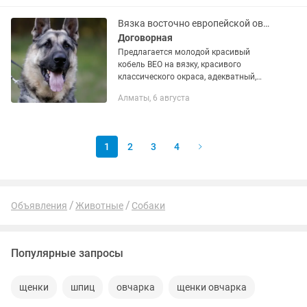
Вязка восточно европейской овчарки
Договорная
Предлагается молодой красивый
кобель ВЕО на вязку, красивого
классического окраса, адекватный,
документы fci, Тса1,хороших
Алматы, 6 августа
кровей,развязаный!
1
2
3
4
Объявления
Животные
Собаки
Популярные запросы
щенки
шпиц
овчарка
щенки овчарка