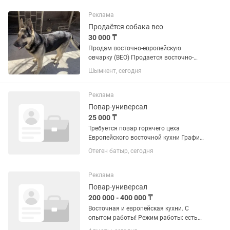
Реклама
Продаётся собака вео
30 000 ₸
Продам восточно-европейскую
овчарку (ВЕО) Продается восточно-
европейская овчарка по кличке Амур.
Шымкент, сегодня
Собака с полным пакетом документов
и всеми необходимыми справками.
Здоровый, ухоженный и станет...
Реклама
Повар-универсал
25 000 ₸
Требуется повар горячего цеха
Европейского восточной кухни График
работы 4/2 дня Оплата смена 25 000
Отеген батыр, сегодня
тенге Оплата ежедневно Время работы
с 10.30 до 24.00 часов Есть депозит
Реклама
Повар-универсал
200 000 - 400 000 ₸
Восточная и европейская кухни. С
опытом работы! Режим работы: есть
дневная и ночная смены! График: 2х2,