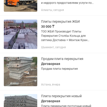
и недорого предоставляем услуги по
доставке любых материалов .
Алматы, сегодня
работаем по Алматы и области.
Перевозка башенных кранов,...
Плиты перекрытия ЖБИ
30 000 ₸
ТОО ЖБИ Производит Плиты
Перекрытия Столбы Кольца для
септика Доставка + Монтаж Кран
Zoomlion 25 тонник
Шымкент, сегодня
Продам плита перекрытия
Договорная
Продам плита перекрытия
Астана, вчера
Плита перекрытия новый
Договорная
Плита перекрытия пустотные новый