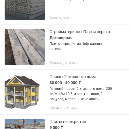
Астана, вчера
Стройматериалы Плиты перекрытия
Договорная
Плиты перекрытия, фбс, кирпич,
ригеля.
Караганда, вчера
Проект 2-этажного дома
30 000 - 40 000 ₸
Готовый проект 2-этажного дома, 250
кв/м 12м-13.5 м зал ,гостиная, 2-
сан,узла, 4 спальные комнаты
кухня,при желание можно сделать
Шымкент, вчера
пятую спальную,полный проект с
расчетами расхода
кирпичей,кубатуры...
Плиты перекрытия
9 000 ₸