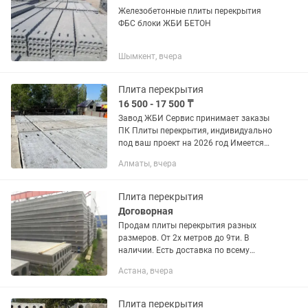
Железобетонные плиты перекрытия
ФБС блоки ЖБИ БЕТОН
Шымкент, вчера
Плита перекрытия
16 500 - 17 500 ₸
Завод ЖБИ Сервис принимает заказы
ПК Плиты перекрытия, индивидуально
под ваш проект на 2026 год Имеется
размеры длина от 2,5 м до 7,6 м
Алматы, вчера
Ширина 1.20 и 1 м. Цена зависит от
размер Плиты. Для...
Плита перекрытия
Договорная
Продам плиты перекрытия разных
размеров. От 2х метров до 9ти. В
наличии. Есть доставка по всему
региону и РК.
Астана, вчера
Плита перекрытия