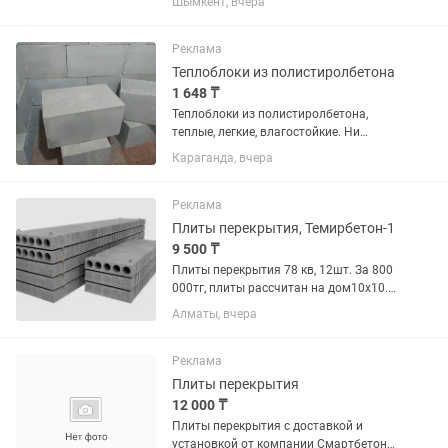
Шымкент, вчера
перекрытия, колонн и других
железобетонных конструкций. ✅
Диаметр: 12 мм ✅ Класс прочности:
Реклама
А500С ✅...
Теплоблоки из полистиролбетона
1 648 ₸
Теплоблоки из полистиролбетона,
теплые, легкие, влагостойкие. Ни
пеноблок, ни газоблок не обладают
Караганда, вчера
такими характеристиками. Стройте
дом и будьте счастливы! Размеры
блоков: 100.300.600...
Реклама
Плиты перекрытия, Темирбетон-1
9 500 ₸
Плиты перекрытия 78 кв, 12шт. За 800
000тг, плиты рассчитан на дом10х10.
Плиты находятся в производстве
Алматы, вчера
Темирбетон-1, договор имеется.
Продаю ниже цены 2024 года 52-10 /
0.99 / 1шт. 52-12/ 1.19 /...
Реклама
Плиты перекрытия
12 000 ₸
Плиты перекрытия с доставкой и
установкой от компании Смартбетон