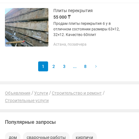
Плиты перекрытия
55 000 ₸
Продам плиты перекрытия б у в
отличном состоянии размеры 63×12,
32×12. Качество 60плит
Астана, позавчера
1
2
3
...
8
Объявления
Услуги
Строительство и ремонт
Строительные услуги
Популярные запросы
дом
сварочные работы
кирпичи