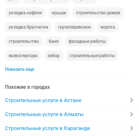
укладка кафеля
крыши
строительство домов
укладка брусчатки
грузоперевозки
ворота
строительство
баня
фасадные работы
вывоз мусора
забор
строительные работы
Показать еще
ламинат
ремонт кровли крыши
ремонт окон
стяжка полов
кладка кирпича
бригада
Похожие в городах
каменщик
вывоз строительного мусора
Строительные услуги в Астане
услуга сварщика
отопление
беседки
сайдинг
Строительные услуги в Алматы
бетонные работы
бетон
ремонт крыш
Строительные услуги в Караганде