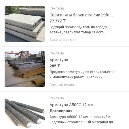
Реклама
Сваи плиты блоки ступени Жби Фбс
77 777 ₸
Ведущий производитель по городу
Астана , реализует товар самого
высшего качества ( сваи от 4 метров
Астана, сегодня
до 12, плиты перекрытия от 2 метров
до 8, фундаментные блоки всех
размеров и многое другое)
Реклама
Арматура
285 ₸
Продажа арматуры для строительства
и монолитных работ. В наличии: •
Арматура А1 (гладкая) • Арматура А3 /
Алматы, вчера
А500С (рифленая) • Арматура 6 мм •
Арматура 8 мм • Арматура 10 мм •
Арматура 12 мм •...
Реклама
Арматура А500С 12 мм
Договорная
Арматура А500С 12 мм — прочный и
надежный строительный материал для
армирования фундаментов, плит