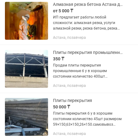
Алмазная резка бетона Астана демонтаж сухое алмазное бурение сверление
от 5 000 ₸
ИП предлагает работы любой
сложности: алмазная резка, услуги
алмазной резки, резка бетона, резка
бетонных и железобетонных изделий,
Астана, позавчера
демонтаж. Также делаем отверстия в
бетоне и т д алмазное бурение...
Плиты перекрытия промышленные
350 ₸
Продам плиты перекрытия
промышленные б у в хорошем
состоянии количество 400шт
размером длина 12метр ширина 3
Астана, позавчера
метров.
Плиты перекрытия
50 000 ₸
Плиты перекрытия б у в хорошем
состоянии количество 45шт размером
59×150,63×150,26×150.самовывоз
возможно доставка на манипуляторе.
Астана, позавчера