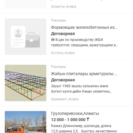
цена за м2 17500
Алматы, вчера
Реклама
Формовщик железобетонных изделий
Договорная
🚧 В цех по производству ЖБИ
требуются: сварщики, арматурщики и
бетонщики 📌 Мы занимаемся
Астана, вчера
изготовлением железобетонных
изделий для строительных объектов:
фундаментные блоки, плиты
Реклама
перекрытий,...
Жабын плиталары арматуралы Плита перекрытия армированная ПК пропаренная
Договорная
Зауыт 1980 жылы салынған және
бүгінгі күнге дейін Кеңес үкіметінің
сызбалары мен стандарттары
Шымкент, вчера
бойынша жабын плиталарын
шығарамыз, арматураларын
электротермиялық кернеу әдісімен
Грузоперевозки,Алматы
тартамыз, пеште бумен...
12 000 - 1 000 000 ₸
Камаз Длинномер, шаланда, длина
12,5.ширина 2,5. . Быстро, качественно