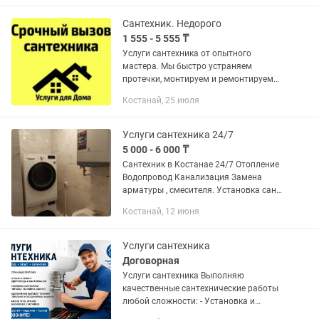
Сантехник. Недорого
1 555 - 5 555 ₸
Услуги сантехника от опытного
мастера. Мы быстро устраняем
протечки, монтируем и ремонтируем
системы водоснабжения. Гарантия на
Костанай, 25 июля
все работы, прозрачные цены , работа
в удобное для вас время...
Услуги сантехника 24/7
5 000 - 6 000 ₸
Сантехник в Костанае 24/7 Отопление
Водопровод Канализация Замена
арматуры , смесителя. Установка сан
фаянса, инсталляции, стиральных и
Костанай, 12 июня
посудомоечных машин. Установка
водонагревателей, питьевых...
Услуги сантехника
Договорная
Услуги сантехника Выполняю
качественные сантехнические работы
любой сложности: - Установка и
замена смесителей, унитазов, раковин,