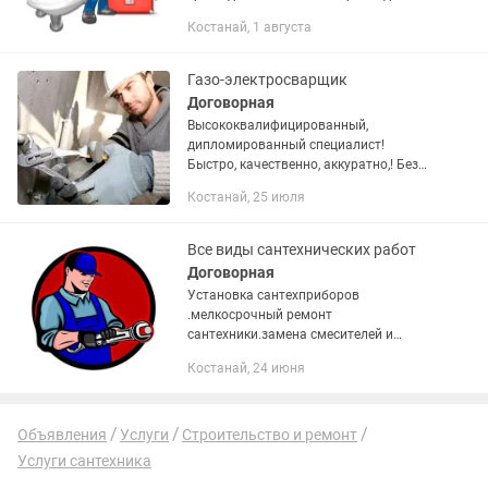
труб! Мои преимущества:
Костанай, 1 августа
Оперативность: приеду в течение часа
или в удобное для вас время.
Качество:...
Газо-электросварщик
Договорная
Высококвалифицированный,
дипломированный специалист!
Быстро, качественно, аккуратно,! Без
выходных! Убираем за собой мусор!
Костанай, 25 июля
Михаил, сантехник-универсал.
Техническое обслуживание еще до
образования...
Все виды сантехнических работ
Договорная
Установка сантехприборов
.мелкосрочный ремонт
сантехники.замена смесителей и
счетчиков воды.и многое другое
Костанай, 24 июня
Объявления
Услуги
Строительство и ремонт
Услуги сантехника