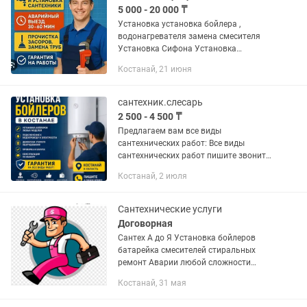
5 000 - 20 000 ₸
Установка установка бойлера ,
водонагревателя замена смесителя
Установка Сифона Установка
Раковины Установка
Костанай, 21 июня
полотенцесушителя; Установка
стиральной и посудомоечной машины;
Замена раковины; Замена...
сантехник.слесарь
2 500 - 4 500 ₸
Предлагаем вам все виды
сантехнических работ: Все виды
сантехнических работ пишите звоните
консультация бесплатно.ВИДЫ
Костанай, 2 июля
САНТЕХНИЧЕСКИХ РАБОТ Установка и
замена сантехники: Установка унитаза
Установка...
Сантехнические услуги
Договорная
Сантех А до Я Установка бойлеров
батарейка смесителей стиральных
ремонт Аварии любой сложности
устраним любую поломку. Установка
Костанай, 31 мая
стиральной машины.Установка,
замена, ремонт сантехники