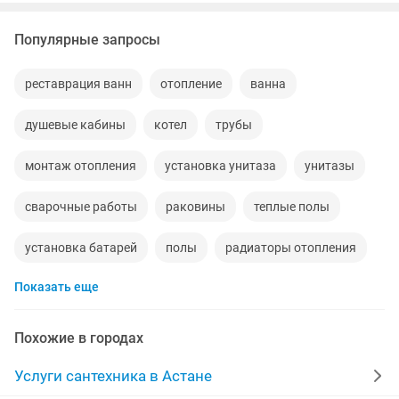
Популярные запросы
реставрация ванн
отопление
ванна
душевые кабины
котел
трубы
монтаж отопления
установка унитаза
унитазы
сварочные работы
раковины
теплые полы
установка батарей
полы
радиаторы отопления
Показать еще
чистка канализации
счетчики воды
газовые котлы
чугунные радиаторы
Похожие в городах
реставрация
услуга сварщика
прочистка
Услуги сантехника в Астане