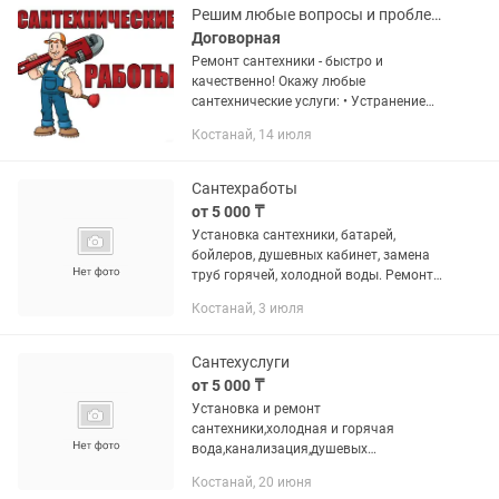
(смесители,...
Решим любые вопросы и проблемы по сантехнике мелкосрочка
Договорная
Ремонт сантехники - быстро и
качественно! Окажу любые
сантехнические услуги: • Устранение
протечек • Замена и установка кранов,
Костанай, 14 июля
смесителей • Чистка и прочистка труб •
Монтаж раковин, унитазов,...
Сантехработы
от 5 000 ₸
Установка сантехники, батарей,
бойлеров, душевных кабинет, замена
труб горячей, холодной воды. Ремонт
сантехники и т.д.
Костанай, 3 июля
Сантехуслуги
от 5 000 ₸
Установка и ремонт
сантехники,холодная и горячая
вода,канализация,душевых
кабин,водонагревателей и т.д.
Костанай, 20 июня