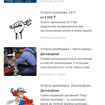
Костанай, 9 июля
ванн и душевых кабин. - Монтаж и
ремонт водопровода и...
Услуги Сантехник 24/7
от 5 000 ₸
Услуги сантехника 24/7 Мы
предлагаем профессиональные
сантехнические услуги в любое время
суток! В нашем спектре: • Демонтаж и
Костанай, 24 июля
монтаж радиаторов: качественная
установка и замена радиаторов...
Услуги сантехника / чиста канализации
Договорная
Профессиональные услуги сантехника
и очистки канализации. С большим
опытом работы я готов помочь вам
решить любые проблемы, связанные с
Костанай, 31 июля
водоснабжением и канализацией. Мои
услуги...
Услуги сантехника. Опытный мастер. Гарантия на работу.
Договорная
Нужен надежный сантехник? Решу
любую проблему — от капающего
крана до полной замены разводки