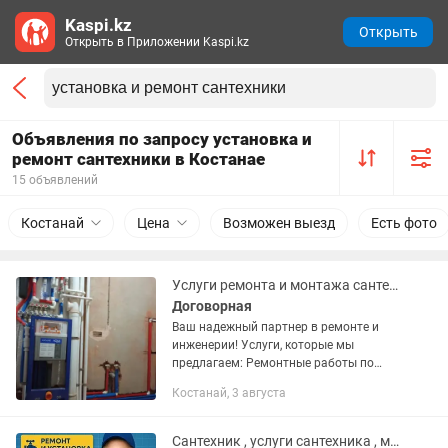
Kaspi.kz
Открыть
Открыть в Приложении Kaspi.kz
Объявления по запросу установка и
ремонт сантехники в Костанае
15 объявлений
Костанай
Цена
Возможен выезд
Есть фото
Услуги ремонта и монтажа сантехники
Договорная
Ваш надежный партнер в ремонте и
инженерии! Услуги, которые мы
предлагаем: Ремонтные работы по
Электрике и КИП, электромонтаж и
Костанай, 3 августа
наладка Установка розеток,
выключателей, щитков. Прокладка
проводки,...
Сантехник , услуги сантехника , мелкосрочный ремонт