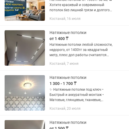
Хотите красивый и современный
потолок без лишней грязи и долгого
ремонта? Установим качественные
Костанай, 16 июля
натяжные потолки быстро и аккуратно
✅ ✔ Матовые, глянцевые,...
Натяжные потолки
от 1 400 ₸
Натяжные потолки любой сложности,
недорого, от 1400тг за квадратный
метр, плюс доп работы считаются
отдельно.
Костанай, 7 июня
Натяжные потолки
1 300 - 1 700 ₸
✨ Натяжные потолки под ключ •
Быстрый и аккуратный монтаж •
Матовые, глянцевые, тканевые,
парящие потолки • Светильники и
Костанай, 20 июля
скрытые карнизы • Качественные
материалы • Опыт работы с 2012 года
📞...
Натяжные потолки
от 1 500 ₸