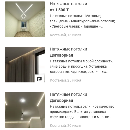
Натяжные потолки
от 1 500 ₸
Натяжные потолки: - Матовые,
глянцевые; - Многоуровневые потолки;
- Световые линии; - Парящие; -
ФОТОПЕЧАТЬ; - Спайка 2-х и более
Костанай, 16 июля
цветов как по прямой, так и
криволинейная спайка; -...
Натяжные потолки
Договорная
Натяжные потолки любой сложности,
слив воды и просушка. Установка
встроенных карнизов, различных
видов ниш под скрытые карнизы.
Костанай, 25 июня
Установка люстр, софитов, трекера
подвесные и встроенные и многое...
Натяжные потолки
Договорная
Натяжные потолки отличное качество
производство Бельгия установка
софитов гардины люстры и многое
другое.
Костанай, 20 июля