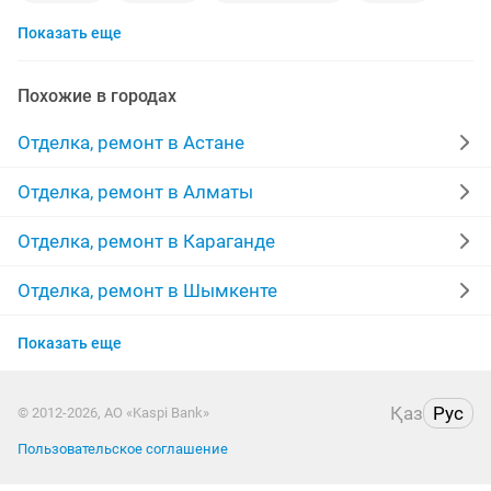
Показать еще
полы
штукатурка стен
бригада
строительство
мастер
линолеум
Похожие в городах
качественно
ремонт домов
забор
Отделка, ремонт в Астане
покраска стен
монтаж
травертин
Отделка, ремонт в Алматы
укладка плитки
стяжка
Отделка, ремонт в Караганде
декоративная штукатурка
бригада строителей
Отделка, ремонт в Шымкенте
Отделка, ремонт в Усть-Каменогорске
выравнивание стен
утепление балконов
Показать еще
Отделка, ремонт в Актобе
косметический ремонт
укладка брусчатки
Қаз
Рус
© 2012-2026, АО «Kaspi Bank»
Отделка, ремонт в Актау
строительная бригада
установка плинтусов
Пользовательское соглашение
Отделка, ремонт в Павлодаре
строители
откосы
другое помещение