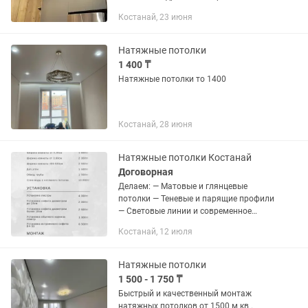
Поченьу выбирают нас: • Цены от
Костанай, 23 июня
1300тг/м² — честно и прозрачно •
Профессиональный бесплатный замер
•...
Натяжные потолки
1 400 ₸
Натяжные потолки то 1400
Костанай, 28 июня
Натяжные потолки Костанай
Договорная
Делаем: — Матовые и глянцевые
потолки — Теневые и парящие профили
— Световые линии и современное
освещение — Установка люстр, спотов,
Костанай, 12 июля
треков 📐 Бесплатный замер и
консультация 💰 Честные цены без...
Натяжные потолки
1 500 - 1 750 ₸
Быстрый и качественный монтаж
натяжных потолков от 1500 м кв .