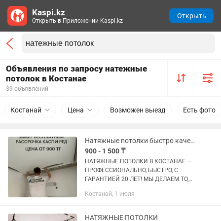
Kaspi.kz
Открыть
Открыть в Приложении Kaspi.kz
Объявления по запросу натежные
потолок в Костанае
39 объявлений
Костанай
Цена
Возможен выезд
Есть фото
Натяжные потолки быстро качественно не дорого
900 - 1 500 ₸
НАТЯЖНЫE ПОTОЛКИ В КОСТАНАЕ —
ПPОФЕCСИOHAЛЬHO, БЫСТРO, С
ГАРAHTИEЙ 20 ЛET! МЫ ДЕЛАЕМ ТО,
ЧТО ДРУГИЕ НЕ ДЕЛАЮТ: Парящие
Костанай, 1 июля
потолки c LЕD-подcветкoй —
эффeктный 3D-oбъем! Звездное небо
(оптоволокно...
НАТЯЖНЫЕ ПОТОЛКИ