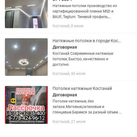
Натяжные потолки производство из
сертифицированной пленки MSD и
BAUF, Tegtum. Теневой профиль,
парящие потолки, магнитные трековые
Костанай, 8 июня
светильники, световые линии, слот
ниши, скрытые карнизы и...
Натяжные потолки в городе Костанай
Договорная
Костанай Современные натяжные
потолки, Быстро, качественно и
доступно
Костанай, 30 июля
Потолки натяжные Костанай
Договорная
Потолки натяжные, без
запаха.Матовые,сатиновые и
глянцевые.Беремся за разный объем и
сложность.Замер по городу бесплатно
Костанай, 27 июня
и консультация.Выезжаем за городо, в
ближайшие населенные пункты.