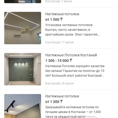
Костанай, 7 июня
сложности, конструкции из
качественных...
Натяжные потолки.
от 1 500 ₸
Установка натяжных потолков.
Быстро, чисто, качественно, в
кратчайшие сроки. Опыт гарантия,
выезд в районы.
Костанай, 17 июня
Натяжные Потолки Костанай
1 300 - 15 000 ₸
Натяжные Потолки хорошего качества
без запаха! Гарантия на полотно до 10
лет! Большой опыт работы! Быстрый и
качественный монтаж опытными
Костанай, 26 июля
специалистами! Установка и замена
люстр, карнизов,...
Натяжные потолки
от 1 300 ₸
Заказывайте натяжные потолки по
лучшим ценам в Костанае — от 1300
тенге за квадратный метр! ⸻