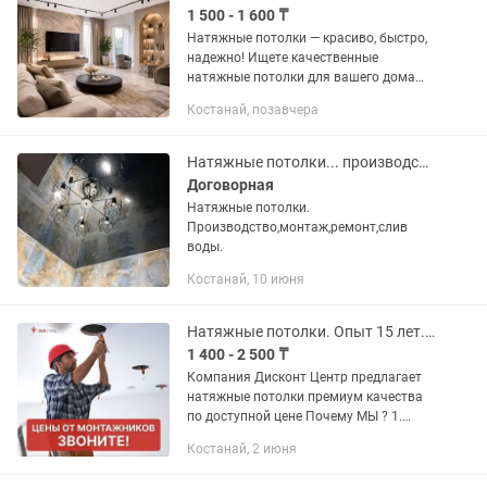
1 500 - 1 600 ₸
Натяжные потолки — красиво, быстро,
надежно! Ищете качественные
натяжные потолки для вашего дома
или офиса? Мы предлагаем: ✨
Костанай, позавчера
Широкий ассортимент: матовые,
глянцевые, сатиновые, фотопечать и...
Натяжные потолки... производство монтаж ремонт слив воды.
Договорная
Натяжные потолки.
Производство,монтаж,ремонт,слив
воды.
Костанай, 10 июня
Натяжные потолки. Опыт 15 лет. ПрофМонтаж
1 400 - 2 500 ₸
Компания Дисконт Центр предлагает
натяжные потолки премиум качества
по доступной цене Почему МЫ ? 1.
Используем только оригинальное
Костанай, 2 июня
фирменное полотно 2. В работе
используем профессиональные...