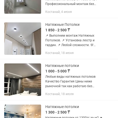
Профессиональный монтаж без
лишних движений большой опыт !
Костанай, 4 июня
Возможен выезд по области и районы !
Натяжные Потолки
1 850 - 2 500 ₸
📌 Выполним монтаж Натяжных
Потолков. 📌 Установка люстр и
гардин. 📌 Любой сложности. 💯
Отличного качества 🔥 MSD Пленка 🥇
Костанай, 18 июня
10 лет на рынке 🎁 Бесплатный выезд
на замер 🕗 Замер в любое для вас
время 🔨...
Натяжные потолки
1 000 - 5 000 ₸
Любые виды натяжных потолков
Качество Гарантия Цены ниже
рыночной так как работаю без
посредников Скидка Звоните
Костанай, 18 июля
договоримся
Натяжные потолки
1 300 - 2 500 ₸
Натяжные потолки от 1300тг за м2 🔥