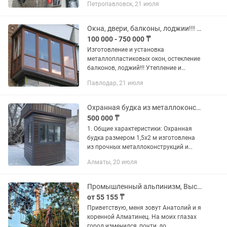
Петропавловск, 21 июля
Снаряжения.👷 1) Утепление Квартир,
Домов, Утепление Межпанельных...
Окна, двери, балконы, лоджии!!! Утепление и внутренняя отделка!!!
100 000 - 750 000 ₸
Изготовление и установка
металлопластиковых окон, остекление
балконов, лоджий!!! Утепление и
внутренняя отделка балконов,
Павлодар, 21 июля
лоджий!!! Качество, гарантия,
рассрочка!!!
Охранная будка из металлоконструкции
500 000 ₸
1. Общие характеристики: Охранная
будка размером 1,5х2 м изготовлена
из прочных металлоконструкций и
предназначена для размещения на
Алматы, 20 июля
территориях предприятий,
строительных объектов, жилых
комплексов,...
Промышленный альпинизм, Высотные работы, Альпинисты
от 55 155 ₸
Приветствую, меня зовут Анатолий и я
коренной Алматинец. На моих глазах
город изменился, почти, до