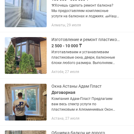
⚒️Хочешь сделать ремонт балкона?
Мы предоставляем комплексные
услуги на балконах и лоджиях. 🧱Наши
работы позволяют изолировать ваш
Алматы, 29 июля
балкон от ветра, холода, влажности,
сквозняков: Ремонт балкона...
Изготовление и ремонт пластиковых окон, балкон и лоджии
2 500 - 10 000 ₸
Изготавливаем и устанавливаем
пластиковые окна, двери, балконные
блоки любого размера. Выполняем
остекление, утепление и отделку
Актобе, 27 июля
балконов и лоджий под ключ. Также
делаем ремонт окон: — регулировка...
Окна Астаны Адам Пласт
Договорная
Компания Адам-Пласт Предлагаем
вам весь спектр услуги по
пластиковым и Алюминиевых Окон
Дверей Витражи Офисные Перегородки
Астана, 27 июля
Пластиковые Откосы Остекление
Балконов Обшивка и утепление
Балконов....
Обшивка балкон не дорого