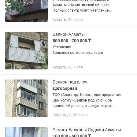
Алматы и Алматинской области.
Полный спектр услуг Утепление
Наружная и внутренняя отделка
Алматы, 30 июля
Остекление Установка встроенной
мебели Итд Мастера с опытом работы
более 10 лет...
Балкон Алматы
500 000 - 700 000 ₸
Утепления
балконов,остекления,шкафы
Алматы, 30 июля
Балкон под ключ
Договорная
ТОО «Авангард Караганда» предлагает
Вам услугу «Балкон под ключ», за
наличный расчет, в кредит, через
банковскую рассрочку. Сюда входит:
Караганда, 30 июля
полностью остекление балкона,
отделка балкона (как внутри, так...
Ремонт Балконы Лоджии Алматы
100 000 - 600 000 ₸