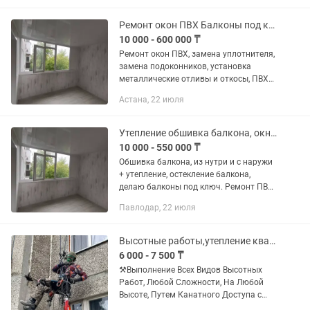
фурнитуры, уплотнители, ВЫЕЗД...
Ремонт окон ПВХ Балконы под ключ
10 000 - 600 000 ₸
Ремонт окон ПВХ, замена уплотнителя,
замена подоконников, установка
металлические отливы и откосы, ПВХ
откосы, ручки, гребенки, маскитные
Астана, 22 июля
сетки внутренние и наружные, замена
стеклопакетов , остеклени...
Утепление обшивка балкона, окна ПВХ
10 000 - 550 000 ₸
Обшивка балкона, из нутри и с наружи
+ утепление, остекление балкона,
делаю балконы под ключ. Ремонт ПВХ
окон, москитные сетки, замена
Павлодар, 22 июля
уплотнителя, установка ПВХ откосов,
замена стеклопакетов, весь...
Высотные работы,утепление квартир,домов,межпанельных швов,альпинисты,крыши.
6 000 - 7 500 ₸
⚒️Выполнение Всех Видов Высотных
Работ, Любой Сложности, На Любой
Высоте, Путем Канатного Доступа с
Применением Профессионального