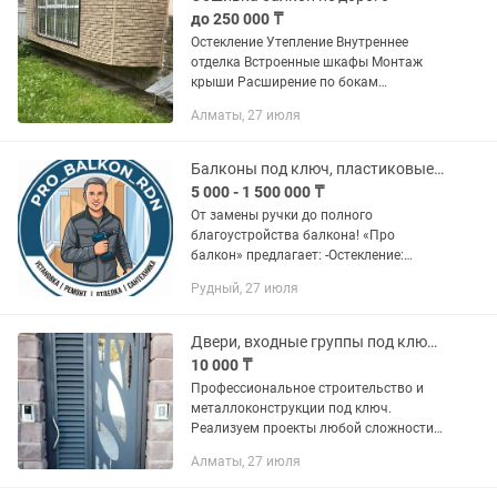
до 250 000 ₸
Остекление Утепление Внутреннее
отделка Встроенные шкафы Монтаж
крыши Расширение по бокам
Пластиковые Окна Двери Витражи
Алматы, 27 июля
Металлическая решетка Удобные
время для вас Звоните любое время
Балконы под ключ, пластиковые окна, ремонт, замена фурнитуры
5 000 - 1 500 000 ₸
От замены ручки до полного
благоустройства балкона! «Про
балкон» предлагает: -Остекление:
установка пластиковых окон и
Рудный, 27 июля
балконных блоков. -Балконы под ключ:
расширение, утепление, внутренняя и
внешняя...
Двери, входные группы под ключ - Алматы, Талдыкорган, Конаев. Гарантия
10 000 ₸
Профессиональное строительство и
металлоконструкции под ключ.
Реализуем проекты любой сложности
для частных лиц и крупного бизнеса.
Алматы, 27 июля
Мы предлагаем комплексный подход:
от проектирования и фундамента до...