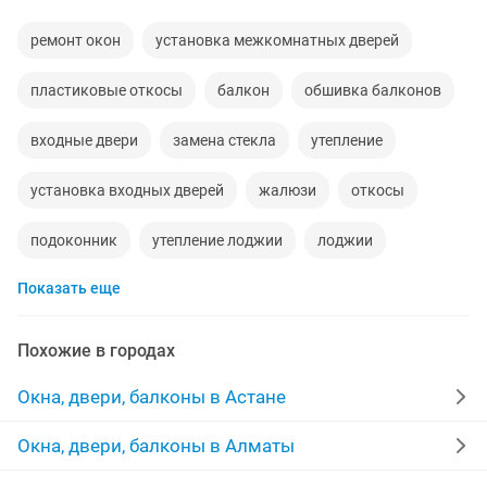
ремонт окон
установка межкомнатных дверей
пластиковые откосы
балкон
обшивка балконов
входные двери
замена стекла
утепление
установка входных дверей
жалюзи
откосы
подоконник
утепление лоджии
лоджии
Показать еще
установка жалюзи
ремонт установка
фурнитура
установка гардин
балкон лоджия
железная
Похожие в городах
утепление стен
ремонт любой сложности
Окна, двери, балконы в Астане
офисные перегородки
пластиковые балконы
Окна, двери, балконы в Алматы