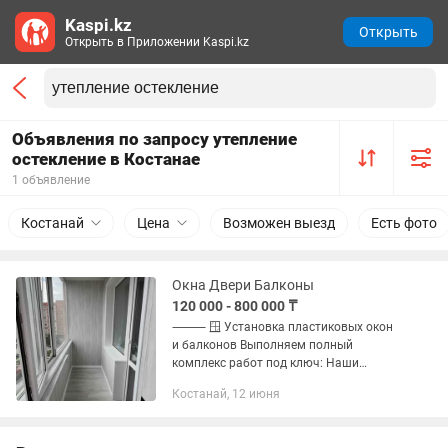
Kaspi.kz
Открыть
Открыть в Приложении Kaspi.kz
Объявления по запросу утепление
остекление в Костанае
1 объявление
Костанай
Цена
Возможен выезд
Есть фото
Окна Двери Балконы
120 000 - 800 000 ₸
⸻ 🪟 Установка пластиковых окон
и балконов Выполняем полный
комплекс работ под ключ: Наши
услуги: •Установка пластиковых окон
Костанай, 12 июня
•Установка балконных и входных
дверей •Остекление балконов и...