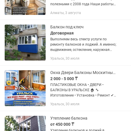
полезными с 2008 года Наши работы
позволяют изолировать ваш балкон
Алматы, 3 августа
от ветра, холода, влажности,
сквозняков.Всего за два...
Балкон под ключ
Договорная
Выполняем весь спектр услуги по
ремонту балконов и лоджий. А именно;
выдвижение, остекление, наружная
отделка профлистом или сайдингом,
Уральск, 30 июля
утепление Пеноплексом, минплитой
или пенополистиролом,...
Окна Двери Балконы Москитные сетки
2 000 - 5 000 ₸
ПЛАСТИКОВЫЕ ОКНА • ДВЕРИ •
БАЛКОНЫ В УРАЛЬСКЕ 🏠 🔧
Изготовление • Установка • Ремонт ✔
Изготовление пластиковых окон
Уральск, 30 июля
любой сложности ✔ Изготовление
балконных рам и конструкций ✔
Пластиковые двери на...
Утепление балкона
от 450 000 ₸
Утепление балконов и лоджий в