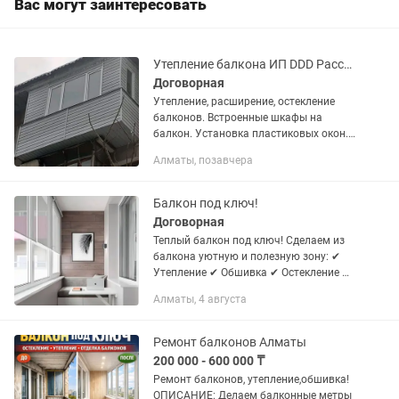
Вас могут заинтересовать
Утепление балкона ИП DDD Рассрочка
Договорная
Утепление, расширение, остекление
балконов. Встроенные шкафы на
балкон. Установка пластиковых окон.
Есть рассрочка Гарантия качества.
Алматы, позавчера
Стаж 15 ИП DDD
Балкон под ключ!
Договорная
Теплый балкон под ключ! Сделаем из
балкона уютную и полезную зону: ✔
Утепление ✔ Обшивка ✔ Остекление ✔
Встроенные шкафы и тумбы Работаем
Алматы, 4 августа
аккуратно, быстро и по доступной цене.
Бесплатный замер! 24/7
Ремонт балконов Алматы
200 000 - 600 000 ₸
Ремонт балконов, утепление,обшивка!
ОПИСАНИЕ: Делаем балконные метры