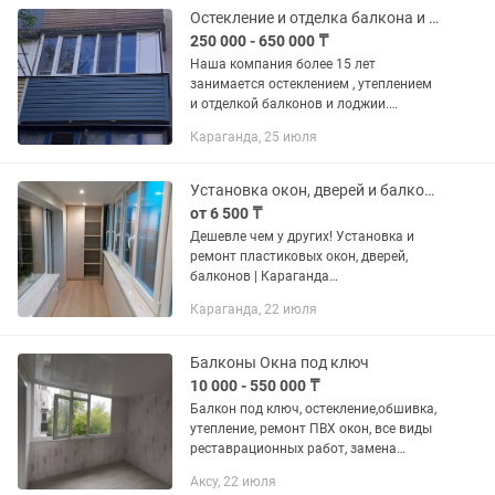
Остекление и отделка балкона и лоджии
250 000 - 650 000 ₸
Наша компания более 15 лет
занимается остеклением , утеплением
и отделкой балконов и лоджии.
Подробную информацию Вы можете
Караганда, 25 июля
получить по телефону. Так-же отделка
откосов изготовление и монтаж окон
из...
Установка окон, дверей и балконов
от 6 500 ₸
Дешевле чем у других! Установка и
ремонт пластиковых окон, дверей,
балконов | Караганда
Профессиональная установка и
Караганда, 22 июля
обслуживание ПВХ окон, дверей,
балконов. Наши услуги: – Установка
пластиковых...
Балконы Окна под ключ
10 000 - 550 000 ₸
Балкон под ключ, остекление,обшивка,
утепление, ремонт ПВХ окон, все виды
реставрационных работ, замена
стеклопакетов, подоконников, откосы
Аксу, 22 июля
ПВХ, москитные сетки, замена