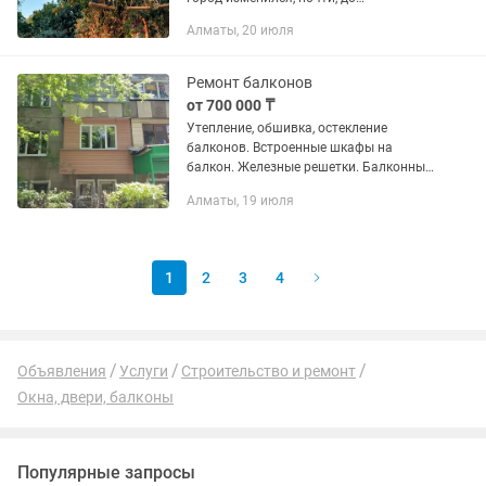
неузнаваемости. С радостью и
Алматы, 20 июля
большим энтузиазмом привнесу свой
вклад по улучшению родного города. ...
Ремонт балконов
от 700 000 ₸
Утепление, обшивка, остекление
балконов. Встроенные шкафы на
балкон. Железные решетки. Балконные
пары, пластиковые окна.
Алматы, 19 июля
1
2
3
4
Объявления
Услуги
Строительство и ремонт
Окна, двери, балконы
Популярные запросы