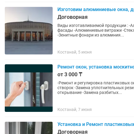
Изготовим алюминиевые окна, дв
Договорная
Виды изготавливаемой продукции : -Алюминевые окна -Алюминиевые двери -Алюминиевые
фасады -Алюминиевые витражи -Стеклянные перегородки -Алюминиевые зимние сады
-Зенитные фонари из алюминия...
Костанай, 5 июня
Ремонт окон, установка москитн
от 3 000 ₸
-Ремонт и регулировка пластиковых о
створок -Замена уплотнительных резин -Замена фурнитуры переделка с простого на сло
открывание -Замена разбитых...
Костанай, 7 июня
Установка и Ремонт пластиковых
Договорная