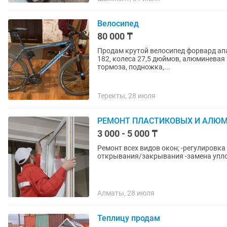
Велосипед
80 000 ₸
Продам крутой велосипед форвард апач
182, колеса 27,5 дюймов, алюминевая
тормоза, подножка,...
Теректы, 28 июля
РЕМОНТ ПЛАСТИКОВЫХ И АЛЮ
3 000 - 5 000 ₸
Ремонт всех видов окон; -регулировка -устрание
открывания/закрывания -замена упл
Алматы, 28 июля
Теплицу продам