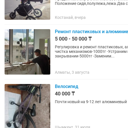
Положение сидя,полулежа,лежа.Два сь
сетка,сумка для мамы и...
Костанай, вчера
Ремонт пластиковых и алюмини
5 000 - 50 000 ₸
Регулировка и ремонт пластиковых, а
чистка механизмов-1000тг -Устраним 
закрывании-5000тг -Заменим...
Алматы, 3 августа
Велосипед
40 000 ₸
Почти новый на 9-12 лет алюминевый
Шымкент, 31 июля