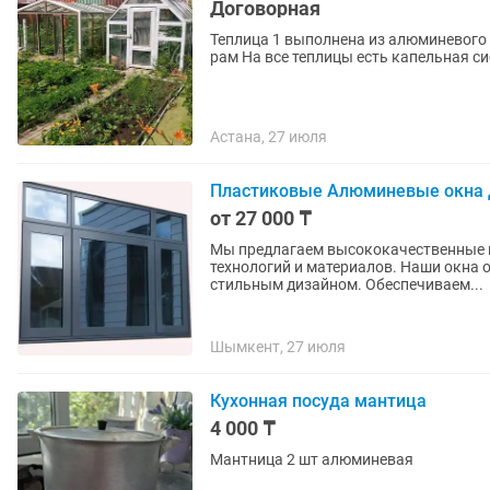
Договорная
Теплица 1 выполнена из алюминевого 
рам На все теплицы есть капельная с
Астана, 27 июля
Пластиковые Алюминевые окна 
от 27 000 ₸
Мы предлагаем высококачественные и
технологий и материалов. Наши окна отличаются прочностью, энергоэффективностью и
стильным дизайном. Обеспечиваем...
Шымкент, 27 июля
Кухонная посуда мантица
4 000 ₸
Мантница 2 шт алюминевая