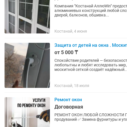
Компания "Костанай АллюWin" предоста
алюминиевых конструкций любой слож
дверей, балконов, обшивка...
Костанай, 4 июня
Защита от детей на окна . Моски
от 5 000 ₸
Спокойствие родителей — безопасность детей Каждый родитель знае
любопытны и любят исследовать мир, 
москитной сеткой создаёт надёжный..
Костанай, 18 июля
Ремонт окон
Договорная
РЕМОНТ ОКОН ЛЮБОЙ СЛОЖНОСТИ Пластиковые и алюминиевые окна ✅ Устранение
продуваний ✅ Замена фурнитуры и упл