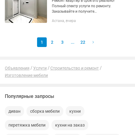
Ремонт квартир в срок-это реально!
Полный спектр услуги по ремонту.
Заказывайте и получите
дополнительные бонусы! На всех
Астана, вчера
строительных материалов -10% от
любого рынка Астаны выезд замер и
смета...
1
2
3
...
22
Объявления
Услуги
Строительство и ремонт
Изготовление мебели
Популярные запросы
диван
сборка мебели
кухни
перетяжка мебели
кухни на заказ