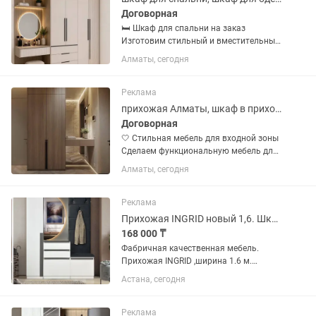
Договорная
🛏️ Шкаф для спальни на заказ
Изготовим стильный и вместительный
шкаф по вашим размерам. Вы можете
Алматы, сегодня
выбрать цвет, дизайн и внутреннее
наполнение. ✅ Изготовление по
индивидуальным размерам 📏 Замер
Реклама
—...
прихожая Алматы, шкаф в прихожую, прихожая на заказ, обувница
Договорная
🤍 Стильная мебель для входной зоны
Сделаем функциональную мебель для
прихожей, чтобы верхняя одежда,
Алматы, сегодня
обувь и другие вещи всегда были
аккуратно размещены. Подберём
подходящий вариант под интерьер и...
Реклама
Прихожая INGRID новый 1,6. Шкаф для прихожей
168 000 ₸
Фабричная качественная мебель.
Прихожая INGRID ,ширина 1.6 м.
Размеры указаны на фото . В наличии
Астана, сегодня
в Астане . Отправка в другие города.
Доставка и УСТАНОВКА БЕСПЛАТНО в
черте города Астана Так же...
Реклама