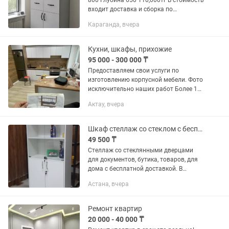
800 Глубина 650 110,000тг В стоимость
входит доставка и сборка по
Караганда, в др город доплата
Караганда, вчера
Изготовим шкафы Выезд на замер
бесплатный
Кухни, шкафы, прихожие
95 000 - 300 000 ₸
Предоставляем свои услуги по
изготовлению корпусной мебели. Фото
исключительно наших работ Более 10
лет стажа у мастеров! Работаем на
Актау, вчера
совесть Любой сложности •Кухни
•Шкафы •Прихожие •Купе...
Шкаф стеллаж со стеклом с бесплатной доставкой
49 500 ₸
Стеллаж со стеклянными дверцами
для документов, бутика, товаров, для
дома с бесплатной доставкой. В
наличии 4шт.
Астана, вчера
Ремонт квартир
20 000 - 40 000 ₸