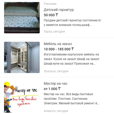
качественные проверенные...
Реклама
Детский гарнитур
50 000 ₸
Продам детский гарнитур состояние б/
у имеется книжная полка,шкаф
выдвижной кровать бесплатно, стол.
Тараз, сегодня
МОШЕННИКАМ НЕ БЕСПОКОИТЬ!
ОПЛАТА ЧЕРЕЗ КАСПИ ИЛИ ЗА
НАЛИЧКУ!
Мебель на заказ
10 000 - 185 000 ₸
Изготавливаем корпусную мебель на
заказ. Кухня на заказ! Шкаф на заказ!
Шкаф-купе на заказ! Прихожая на
заказ! Гардеробная на заказ! От
Уральск, сегодня
эконом класса до премиум класса! Все
индивидуально! Быстро!...
Мастер на час
от 1 000 ₸
Мастер на час. Все виды бытовых
пpоблем. Плотник. Сантехник.
Электрик. Мелкий бытовой ремонт в
квартире, офисе и частном доме. -
Алматы, сегодня
навеска, монтаж установка карниза,