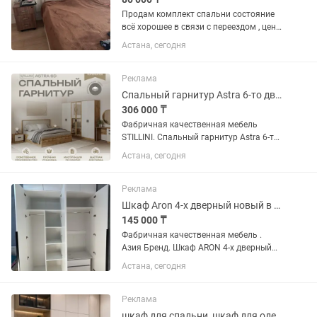
Продам комплект спальни состояние
всё хорошее в связи с переездом , цена
за все 80 000 доставка бесплатно
Астана, сегодня
шкаф тумба кровать матрас
Реклама
Спальный гарнитур Astra 6-то дверный STILLINI
306 000 ₸
Фабричная качественная мебель
STILLINI. Спальный гарнитур Astra 6-ти
дверный в наличии в Астане . В
Астана, сегодня
гарнитур входят - кровать
двухспальная , шкаф шестидверный с
зеркалом , комод с зеркалом ,2 тумбы...
Реклама
Шкаф Aron 4-х дверный новый в наличии
145 000 ₸
Фабричная качественная мебель .
Азия Бренд. Шкаф ARON 4-х дверный
распашной в наличии. Размеры :
Астана, сегодня
высота - 2.7 (с антресолью), без
антресоли -2.3. Ширина 1.8, глубина 58.
. Доставка по городу...
Реклама
шкаф для спальни, шкаф для одежды, мебель для спальни, гардероб