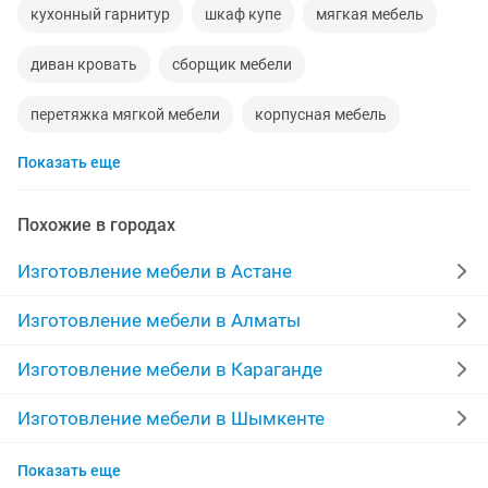
кухонный гарнитур
шкаф купе
мягкая мебель
диван кровать
сборщик мебели
перетяжка мягкой мебели
корпусная мебель
Показать еще
спальня
купе
корпусная мебель на заказ
детская мебель
реставрация
перетяжка
Похожие в городах
изготовление корпусной мебели
Изготовление мебели в Астане
сборка мебели любой сложности
автосборка
Изготовление мебели в Алматы
гостиная
реставрация диванов
Изготовление мебели в Караганде
реставрация кухни
тумба
детские шкафы
Изготовление мебели в Шымкенте
Изготовление мебели в Усть-Каменогорске
гардеробная
купе караганда
стеллаж
Показать еще