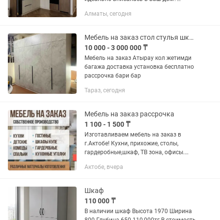
Сделаем под ключ — красиво, удобно и
Алматы, сегодня
надолго. ✔ Кухни, шкафы-купе,
гардеробные ✔ Детские, прихожие,...
Мебель на заказ стол стулья шкаф кухонный гарнитур
10 000 - 3 000 000 ₸
Мебель на заказ Атырау кол жетимди
багажа доставка установка бесплатно
рассрочка бари бар
Тараз, сегодня
Мебель на заказ рассрочка
1 100 - 1 500 ₸
Изготавливаем мебель на заказ в
г.Актобе! Кухни, прихожие, столы,
гардеробные,шкаф, ТВ зона, офисы.
Делаем мебель любой сложности!
Актобе, вчера
ЗАМЕР В ПРЕДЕЛАХ АКТОБЕ
БЕСПЛАТНО • Корпусная мебель
любой...
Шкаф
110 000 ₸
В наличии шкаф Высота 1970 Ширина