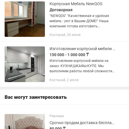
Корпусная Мебель NewQOS
Договорная
"NEWQOS" "Качественная и удобная
мебель - уют в Вашем ДОМЕ!" Наша
компания готова изготовить
корпусную мебель любой сложности
Костанай, 30 июня
по индивидуальным размерам и
готовым дизайн проектам. Богатый
выбор...
Изготовление корпусной мебели на заказ.
150 000 - 1 000 000 ₸
Изготовление корпусной мебели на
заказ. КУХНИ,ШКАФЫ-КУПЕ. Мы
выполняем работы любой сложности
🔧👨💻🛠 ☎️📲💻Просто напишите или
Костанай, 2 июля
позвоните нам ✅ Телефон ➡️ 🏗
Собственное производство 🚗Выезд на
замер...
Вас могут заинтересовать
Реклама
Срочно продам доставка бесплатно
80 000 ₸