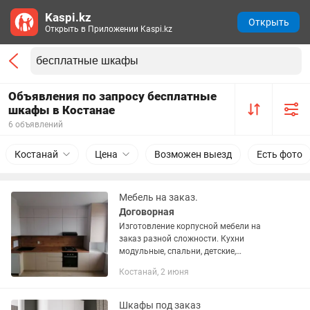
Kaspi.kz
Открыть
Открыть в Приложении Kaspi.kz
Объявления по запросу бесплатные
шкафы в Костанае
6 объявлений
Костанай
Цена
Возможен выезд
Есть фото
Мебель на заказ.
Договорная
Изготовление корпусной мебели на
заказ разной сложности. Кухни
модульные, спальни, детские,
прихожие, шкафы, гардеробные и
Костанай, 2 июня
прочее. Приемлемые цены. Выезд на
замер и консультацию по городу
бесплатно....
Шкафы под заказ