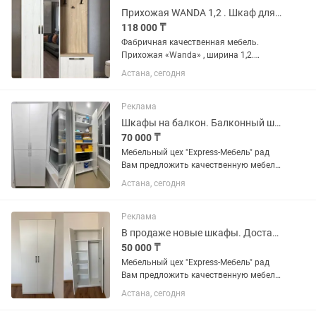
Прихожая WANDA 1,2 . Шкаф для прихожей
118 000 ₸
Фабричная качественная мебель.
Прихожая «Wanda» , ширина 1,2.
Размеры указаны на фото .в наличии в
Астана, сегодня
Астане . Так же ,отправка в другие
города. Доставка и УСТАНОВКА
БЕСПЛАТНО черте города Астана. Так...
Реклама
Шкафы на балкон. Балконный шкаф. Доставка и сборка бесплатно.
70 000 ₸
Мебельный цех "Express-Мебель" рад
Вам предложить качественную мебель
по доступным ценам. Вся мебель
Астана, сегодня
абсолютно новая. Для производства
нашей мебели мы используем только
качественные проверенные...
Реклама
В продаже новые шкафы. Доставка и сборка бесплатно.
50 000 ₸
Мебельный цех "Express-Мебель" рад
Вам предложить качественную мебель
по доступным ценам. Вся мебель
Астана, сегодня
абсолютно новая. Для производства
нашей мебели мы используем только