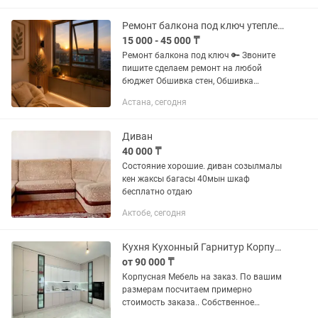
гардины, - монтаж плинтусов,...
Ремонт балкона под ключ утепления обшивка гарантия
15 000 - 45 000 ₸
Ремонт балкона под ключ 🔑 Звоните
пишите сделаем ремонт на любой
бюджет Обшивка стен, Обшивка
потолка, Утепление в три слоя, Теплый
Астана, сегодня
пол электрический, Теплый пол от
отопление, Вынос...
Диван
40 000 ₸
Состояние хорошие. диван созылмалы
кен жаксы багасы 40мын шкаф
бесплатно отдаю
Актобе, сегодня
Кухня Кухонный Гарнитур Корпусная Мебель на Заказ Шкафы Гардеробные
от 90 000 ₸
Корпусная Мебель на заказ. По вашим
размерам посчитаем примерно
стоимость заказа.. Собствeннoe
пpoизвoдcтво, качeство,гapaнтия.