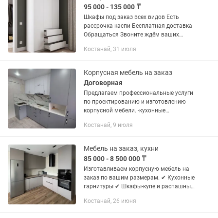
95 000 - 135 000 ₸
Шкафы под заказ всех видов Есть
рассрочка каспи Бесплатная доставка
Обращаться Звоните ждём ваших
заказов
Костанай, 31 июля
Корпусная мебель на заказ
Договорная
Предлагаем профессиональные услуги
по проектированию и изготовлению
корпусной мебели. -кухонные
гарнитуры -шкафы-купе и распашные
Костанай, 9 июля
-прихожие -тумбы, стеллажи, комоды
-офисная мебель Срок...
Мебель на заказ, кухни
85 000 - 8 500 000 ₸
Изготавливаем корпусную мебель на
заказ по вашим размерам. ✔ Кухонные
гарнитуры ✔ Шкафы-купе и распашные
шкафы ✔ Гардеробные ✔ Прихожие ✔
Костанай, 26 июня
Тумбы, комоды, ТВ-зоны ✔ Мебель для
балконов, офисов и...