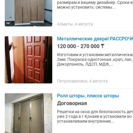
размерам и вашему дизайнер. Сроки из
можно установить: системы...
Алматы, 4 августа
Металлические двери! РАССРОЧК
120 000 - 270 000 ₸
Изготовим и установим металлические
2мм. Покраска-однотонная ,крап, лак,
Декорпанель, ЛДСП, МДФ,...
Петропавловск, 4 августа
Ролл шторы, плиссе шторы
Договорная
Решетки на окна для безопасность детей. Москитный сетки на окон и дверей. Устана
уже 2-года в г Қонаев и установили во всех 
устанавливаем внутренние...