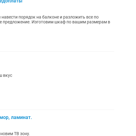
редоплаты
 навести порядок на балконе и разложить все по
ее предложение. Изготовим шкаф по вашим размерам в
ш вкус
амор, ламинат.
ановим ТВ зону.