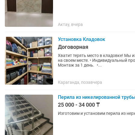
Актау, вчера
Установка Кладовок
Договорная
Хватит терять место в кладовке! Мы изготовим и установим полки, чтобы каждая вещь была
на своем месте. • Индивидуальный пр
Монтаж за 1 день. •...
Караганда, позавчера
Перила из никелированной труб
25 000 - 34 000 ₸
Изготовим и установим перила из нер