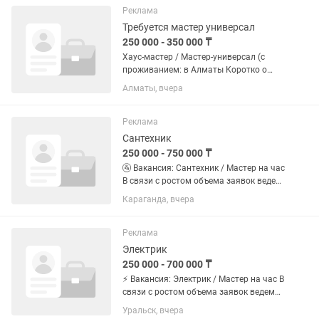
Kaspi, Wildberries и...
Реклама
Требуется мастер универсал
250 000 - 350 000 ₸
Хаус-мастер / Мастер-универсал (с
проживанием: в Алматы Коротко о
нас: Занимаемся ремонтом и
Алматы, вчера
обслуживанием объектов. Ищем
надежного мастера «на все руки» для
постоянной работы. Что нужно...
Реклама
Сантехник
250 000 - 750 000 ₸
🚰 Вакансия: Сантехник / Мастер на час
В связи с ростом объема заявок ведем
набор мастеров на постоянную
Караганда, вчера
занятость. График: Полная занятость /
Сменный график. Формат:...
Реклама
Электрик
250 000 - 700 000 ₸
⚡ Вакансия: Электрик / Мастер на час В
связи с ростом объема заявок ведем
набор мастеров на постоянную
Уральск, вчера
занятость. График: Полная занятость /