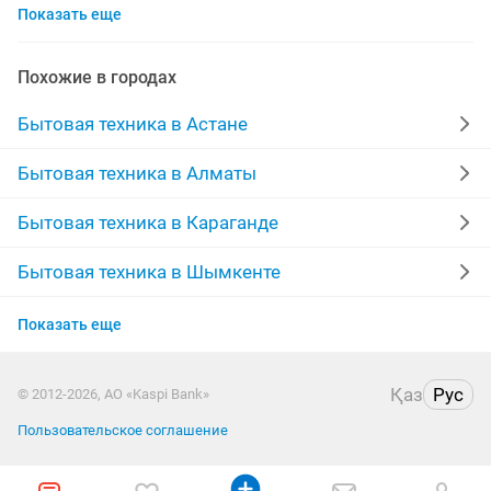
Показать еще
посудомоечная машина
ремонт установка
варочные поверхности
морозильный ларь
Похожие в городах
кронштейн
ремонт любой сложности
Бытовая техника в Астане
холодильное оборудование
ремонт выезд
месяц
Бытовая техника в Алматы
установка кронштейнов
газовая установка
Бытовая техника в Караганде
мультиварки
ремонт виде
сушильная
Бытовая техника в Шымкенте
Бытовая техника в Усть-Каменогорске
ремонт плиты
быстрый ремонт
Показать еще
Бытовая техника в Таразе
ремонт посудомоечных
морозильная камер
Қаз
Рус
© 2012-2026, АО «Kaspi Bank»
Бытовая техника в Павлодаре
ремонт samsung
установка бойлера
Пользовательское соглашение
Бытовая техника в Семее
запчасти стиральной машины
ремонт сервис