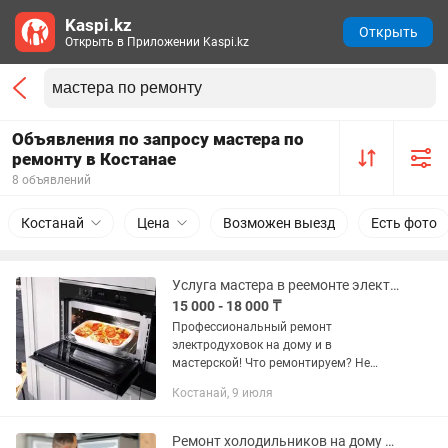
Kaspi.kz
Открыть
Открыть в Приложении Kaspi.kz
Объявления по запросу мастера по
ремонту в Костанае
8 объявлений
Костанай
Цена
Возможен выезд
Есть фото
Услуга мастера в реемонте электродуховок в Костанае Аль-Фараби 100
15 000 - 18 000 ₸
Профессиональный ремонт
электродуховок на дому и в
мастерской! Что ремонтируем? Не
греет духовка / не включается Замена
Костанай, 9 июля
ТЭНа, термостата, переключателей
Ремонт модуля управления Проблемы
с...
Ремонт холодильников на дому в Костанае.