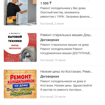
1 500 ₸
Ремонт холодильника у Вас дома.
Опытный мастер, занимаюсь
ремонтом с 1999г. Заправка фреона ,
замена компрессора. Замена
Костанай, 2 июня
термостата.Гарантийный
талон.Наличие запчастей.
Ремонт стиральных машин.Дешевле не бывает,Звоните убедитесь
Договорная
Ремонт стиральных машин на дому
Ремонт холодильников Ремонт
посудомоечных машин ДОСТУПНЫЕ
ЦЕНЫ Собственный склад
Костанай, 19 июня
оригинальных запчастей Выезд в
течении дня гарантия от фирмы.
Здравствуйте наш сервис...
Низкие цены по Костанаю. Ремонт холодильников.
Договорная
Ремонт холодильников на дому в
Костанае. Низкие цены. Здравствуйте!
Я мастер по ремонту бытовых
холодильников. Опыт работы в этой
Костанай, 24 июля
сфере — с 2014 года. Работаю сам на
себя, без фирм и посредников...