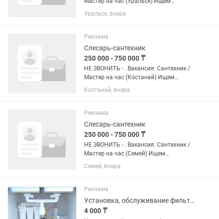
Мастер на час (Уральск) Ищем
дисциплинированных профессионалов
Уральск, вчера
для долгосрочного сотрудничества.
Занятость: Полная / Сменный график
(строго по согласованию). Формат...
Реклама
Слесарь-сантехник
250 000 - 750 000 ₸
НЕ ЗВОНИТЬ - . Вакансия: Сантехник /
Мастер на час (Костанай) Ищем
дисциплинированных профессионалов
Костанай, вчера
для долгосрочного сотрудничества.
Занятость: Полная / Сменный график
(строго по...
Реклама
Слесарь-сантехник
250 000 - 750 000 ₸
НЕ ЗВОНИТЬ - . Вакансия: Сантехник /
Мастер на час (Семей) Ищем
дисциплинированных профессионалов
Семей, вчера
для долгосрочного сотрудничества.
Занятость: Полная / Сменный график
(строго по согласованию). Формат...
Реклама
Установка, обслуживание фильтров воды.
4 000 ₸