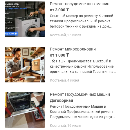
Ремонт посудомоечных машин
от 3 000 ₸
Опытный мастер по ремонту бытовой
техники Профессиональный ремонт
бытовой техники с выездом на дом.
Ремонтируем: • Стиральные машины •
Костанай, 25 июля
Посудомоечные машины • Сушильные
машины • Духовые шкафы •...
Ремонт микроволновки
от 1 000 ₸
. 🛠 Наши Преимущества: Быстрый и
качественный ремонт Использование
оригинальных запчастей Гарантия на
все виды работ Бесплатная
Костанай, 4 июня
диагностика Доступные цены 🌟 Не
позволяйте мелким неполадкам...
Ремонт Посудомоечных машин
Договорная
Ремонт Посудомоечных Машин в
Костанай Профессиональный ремонт
Посудомоечных машин одна из услуги
нашего мастерской . Предлагаем
Костанай, 16 июля
оформить бесплатный вызов мастера,