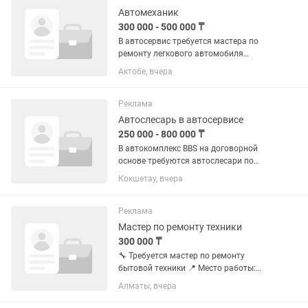
•монтаж...
Автомеханик
300 000 - 500 000 ₸
В автосервис требуется мастера по
ремонту легкового автомобиля
Ходовщик Моторист Электрика
Актобе, вчера
Инструменты и оборудование имеется
Все условия для работы имеется душ,
туалет, раздевалка и отопление без...
Реклама
Автослесарь в автосервисе
250 000 - 800 000 ₸
В автокомплекс BBS на договорной
основе требуются автослесари по
ремонту. Моторист(мастер по ремонту
Кокшетау, вчера
двигателей).Знание Vag группы
обязательно,все спец.ключи для
выставления фаз ГРМ есть. ...
Реклама
Мастер по ремонту техники
300 000 ₸
🔧 Требуется мастер по ремонту
бытовой техники 📍 Место работы:
Алматы, мкр. Кулагер, ул. Казыбаева
Алматы, вчера
270В, корпус 1 Мы — компания в сфере
e-commerce. Продаем товары через