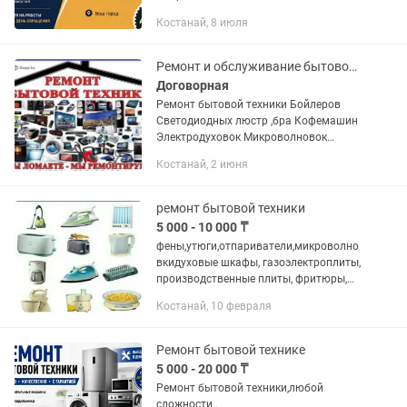
Костанай, 8 июля
Ремонт и обслуживание бытовой техники
Договорная
Ремонт бытовой техники Бойлеров
Светодиодных люстр ,бра Кофемашин
Электродуховок Микроволновок
Парогенераторов Стиральных машин
Костанай, 2 июня
Робот пылесосов Пылесосов Электро...
ремонт бытовой техники
5 000 - 10 000 ₸
фены,утюги,отпариватели,микроволно
вкидуховые шкафы, газоэлектроплиты,
производственные плиты, фритюры,
пароконвектоматы, и.т.д
Костанай, 10 февраля
Ремонт бытовой технике
5 000 - 20 000 ₸
Ремонт бытовой техники,любой
сложности .