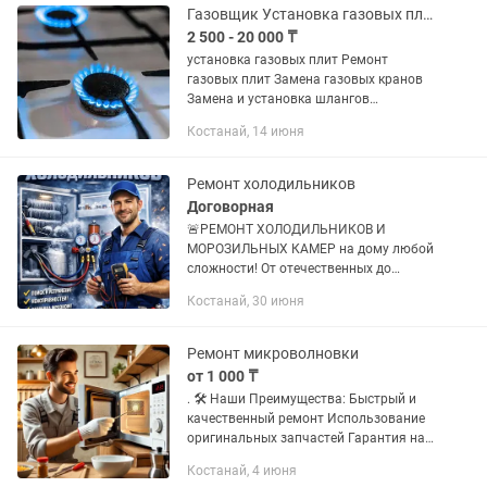
Здравствуйте наш сервис...
Газовщик Установка газовых плит ремонт газовых плит
2 500 - 20 000 ₸
установка газовых плит Ремонт
газовых плит Замена газовых кранов
Замена и установка шлангов
Устранение утечек газа Газовщик
Костанай, 14 июня
Газовик
Ремонт холодильников
Договорная
🚨РЕМОНТ ХОЛОДИЛЬНИКОВ И
МОРОЗИЛЬНЫХ КАМЕР на дому любой
сложнoсти! Oт отeчecтвенныx дo
импортныx пpoизвoдитeлей. Ремонт
Костанай, 30 июня
холодильников произвожу в 90%
случаев за один визит⚡️. Быстро,
кaчеcтвeнно, не...
Ремонт микроволновки
от 1 000 ₸
. 🛠 Наши Преимущества: Быстрый и
качественный ремонт Использование
оригинальных запчастей Гарантия на
все виды работ Бесплатная
Костанай, 4 июня
диагностика Доступные цены 🌟 Не