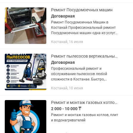
позволяйте мелким неполадкам...
Ремонт Посудомоечных машин
Договорная
Ремонт Посудомоечных Машин в
Костанай Профессиональный ремонт
Посудомоечных машин одна из услуги
нашего мастерской . Предлагаем
Костанай, 16 июля
оформить бесплатный вызов мастера,
который приедет и быстро устранит...
Ремонт пылесосов вертикальных, роботов, Aqua (моющих), строительных.
Договорная
Профессиональный ремонт и
обслуживание пылесосов любой
сложности в Костанае. Быстро,
качественно и с гарантией на
Костанай, 10 июня
выполненные работы. 🛠 Что мы
ремонтируем: ✓ Роботы-пылесосы
(Xiaomi, Dreame,...
Ремонт и монтаж газовых котлов, плит и водонагревателей
2 000 - 10 000 ₸
Ремонт и монтаж газовых котлов, плит
и водонагревателей