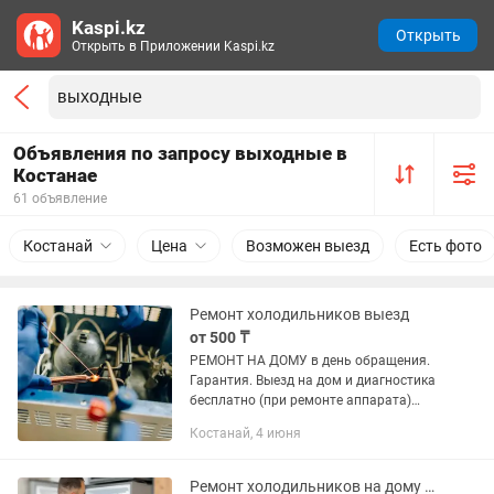
Kaspi.kz
Открыть
Открыть в Приложении Kaspi.kz
Объявления по запросу выходные в
Костанае
61 объявление
Костанай
Цена
Возможен выезд
Есть фото
Ремонт холодильников выезд
от 500 ₸
РЕМОНТ НА ДОМУ в день обращения.
Гарантия. Выезд на дом и диагностика
бесплатно (при ремонте аппарата)
Ремонт Холодильников. Ремонтирую
Костанай, 4 июня
холодильники, приеду и решу проблему
любой сложности на...
Ремонт холодильников на дому в Костанае.