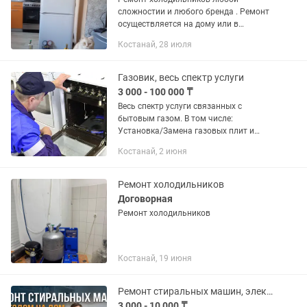
сложностии и любого бренда . Ремонт
осуществляется на дому или в
мастерской,в зависимости от
Костанай, 28 июля
сложности.Оригинальные запчасти.
Диагностика бесплатно при ремонте у
нас....
Газовик, весь спектр услуги
3 000 - 100 000 ₸
Весь спектр услуги связанных с
бытовым газом. В том числе:
Установка/Замена газовых плит и
варочных поверхностей, РЕМОНТ и
Костанай, 2 июня
ОБСЛУЖИВАНИЕ ГАЗОВЫХ КОТЛОВ.
Устранение утечек, Тех.обслуживание,
замена...
Ремонт холодильников
Договорная
Ремонт холодильников
Костанай, 19 июня
Ремонт стиральных машин, электроплит, пылесосов, микроволновок.
3 000 - 10 000 ₸