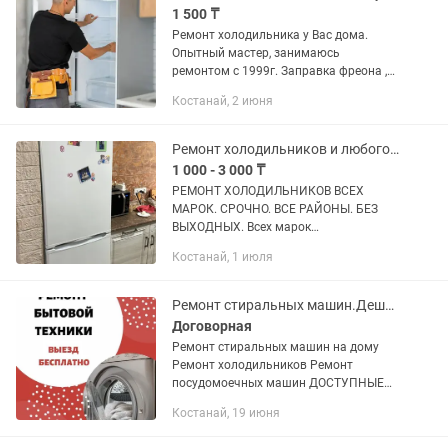
1 500 ₸
Ремонт холодильника у Вас дома.
Опытный мастер, занимаюсь
ремонтом с 1999г. Заправка фреона ,
замена компрессора. Замена
Костанай, 2 июня
термостата.Гарантийный
талон.Наличие запчастей.
Ремонт холодильников и любого холодильное оборудование
1 000 - 3 000 ₸
РЕМОНТ ХОЛОДИЛЬНИКОВ ВСЕХ
МАРОК. СРОЧНО. ВСЕ РАЙОНЫ. БЕЗ
ВЫХОДНЫХ. Всех марок
отечественного и импортного
Костанай, 1 июля
производства на дому, скидки.
Гарантия качество культура в
обслуживании и...
Ремонт стиральных машин.Дешевле не бывает,Звоните убедитесь
Договорная
Ремонт стиральных машин на дому
Ремонт холодильников Ремонт
посудомоечных машин ДОСТУПНЫЕ
ЦЕНЫ Собственный склад
Костанай, 19 июня
оригинальных запчастей Выезд в
течении дня гарантия от фирмы.