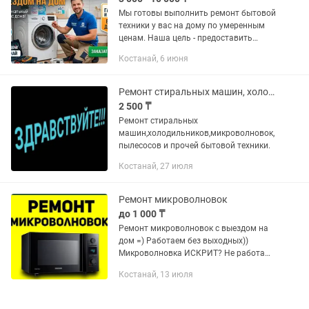
Мы готовы выполнить ремонт бытовой
техники у вас на дому по умеренным
ценам. Наша цель - предоставить
качественные услуги по доступным
Костанай, 6 июня
ценам. Мы предлагаем
профессиональные услуги по ремонту...
Ремонт стиральных машин, холодильников, микроволновок,пылесосов и т.п.
2 500 ₸
Ремонт стиральных
машин,холодильников,микроволновок,
пылесосов и прочей бытовой техники.
Костанай, 27 июля
Ремонт микроволновок
до 1 000 ₸
Ремонт микроволновок с выездом на
дом =) Работаем без выходных))
Микроволновка ИСКРИТ? Не работают
кнопки ? Или вовсе не включается?
Костанай, 13 июля
ЗВОНИТЕ ИСПРАВИМ ВАШУ
ПРОБЛЕМУ! Гарантия на
выполненную...