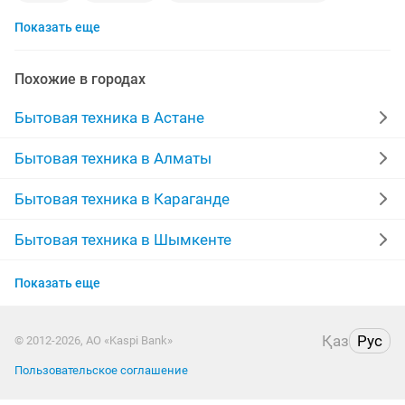
Показать еще
кронштейн
ремонт любой сложности
холодильное оборудование
ремонт выезд
Похожие в городах
установка кронштейнов
ремонт техник
Бытовая техника в Астане
мультиварки
ремонт виде
сушильная
Бытовая техника в Алматы
ремонт плиты
быстрый ремонт
Бытовая техника в Караганде
ремонт посудомоечных
морозильная камер
Бытовая техника в Шымкенте
Бытовая техника в Усть-Каменогорске
запчасти стиральной машины
установка
Показать еще
Бытовая техника в Актобе
установка кухонной техники
lg ремонт
работа 1
Қаз
Рус
© 2012-2026, АО «Kaspi Bank»
Бытовая техника в Актау
сушильная машина
торговые витрины
Пользовательское соглашение
Бытовая техника в Таразе
любой работа
работа от 1
ремонт швейных