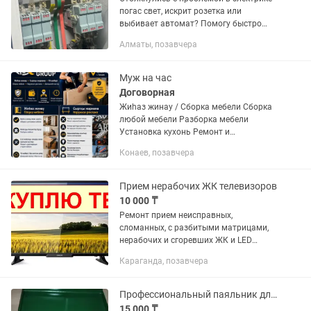
погас свет, искрит розетка или
выбивает автомат? Помогу быстро
найти причину и устранить
Алматы, позавчера
неисправность. Электрик с высшим
образованием и с опытом более 8
лет....
Муж на час
Договорная
Жиһаз жинау / Сборка мебели Сборка
любой мебели Разборка мебели
Установка кухонь Ремонт и
регулировка мебели Үй шебері / Муж
Конаев, позавчера
на час Мелкий бытовой ремонт
Установка полок, карнизов,
телевизоров Замена...
Прием нерабочих ЖК телевизоров
10 000 ₸
Ремонт прием неисправных,
сломанных, с разбитыми матрицами,
нерабочих и сгоревших ЖК и LED
телевизоров на запчасти в Караганде!
Караганда, позавчера
Если у Вас сломался телевизор, а его
ремонт стоит дороже чем покупка...
Профессиональный паяльник для пластиковых труб (PPR)
15 000 ₸