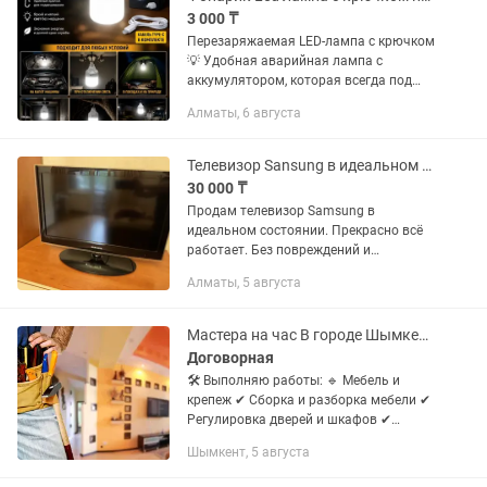
3 000 ₸
Перезаряжаемая LED-лампа с крючком
💡 Удобная аварийная лампа с
аккумулятором, которая всегда под
рукой, когда нужен свет. 🔋 Заряжается
Алматы, 6 августа
через Type-C — кабель в комплекте. 💡 2
уровня яркости — можно...
Телевизор Sansung в идеальном состоянии
30 000 ₸
Продам телевизор Samsung в
идеальном состоянии. Прекрасно всё
работает. Без повреждений и
дефектов. Отличного качества и
Алматы, 5 августа
никогда не был в ремонте. Покупали в
магазине Sulpak. Этот телевизор
имеет...
Мастера на час В городе Шымкенти
Договорная
🛠 Выполняю работы: 🔹 Мебель и
крепеж ✔ Сборка и разборка мебели ✔
Регулировка дверей и шкафов ✔
Замена петель, ручек, доводчиков ✔
Шымкент, 5 августа
Навеска полок, шкафов, крючков 🔹
Электрика (мелкий ремонт) ✔...