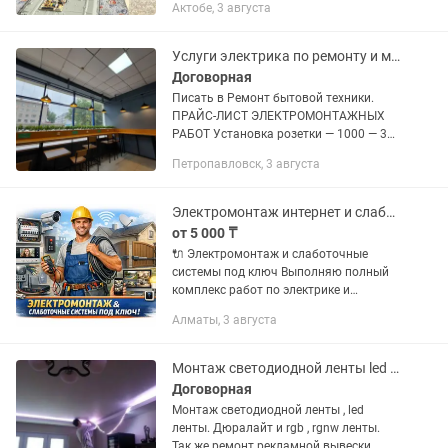
Актобе, 3 августа
качественно и недорого звоните будем
рады помочь вам . Желательно...
Услуги электрика по ремонту и монтажу квартир и частных домов вызов на дом.
Договорная
Писать в Ремонт бытовой техники.
ПРАЙС-ЛИСТ ЭЛЕКТРОМОНТАЖНЫХ
РАБОТ Установка розетки — 1000 — 3
000 тг Установка выключателя — от
Петропавловск, 3 августа
700 — 3 000 тг Замена старой розетки
— 1000 — 2 500 тг Перенос точки...
Электромонтаж интернет и слаботочные системы под ключ
от 5 000 ₸
🔌 Электромонтаж и слаботочные
системы под ключ Выполняю полный
комплекс работ по электрике и
системам связи в квартирах, частных
Алматы, 3 августа
домах, офисах и коммерческих
помещениях. ⚡ Электрика: • Полная...
Монтаж светодиодной ленты led ленты rgb rgbw.
Договорная
Монтаж светодиодной ленты , led
ленты. Дюралайт и rgb , rgnw ленты.
Так же ремонт рекламной вывески.