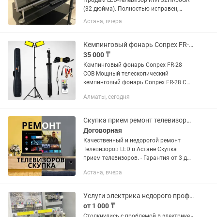
Продам LED-телевизор KIVI 32HR50GR
(32 дюйма). Полностью исправен,
изображение и звук без нареканий. В
Астана, вчера
комплекте оригинальный пульт. Ранее
был один ремонт (замена
электронного компонента), после...
Кемпинговый фонарь Conpex FR-28
35 000 ₸
Кемпинговый фонарь Conpex FR-28
COB Мощный телескопический
кемпинговый фонарь Conpex FR-28 COB
— отличное решение для кемпинга,
Алматы, сегодня
рыбалки, охоты, автопутешествий,
строительных работ и аварийного...
Скупка прием ремонт телевизоров в Астане.
Договорная
Качественный и недорогой ремонт
Телевизоров LED в Астане Скупка
прием телевизоров. - Гарантия от 3 до
12 месяцев. - Быстрый и бесплатный
Астана, вчера
выезд. - Адекватные цены -
Оригинальные запчасти. - Мастера...
Услуги электрика недорого профессионально
от 1 000 ₸
Столкнулись с проблемой в электрике -