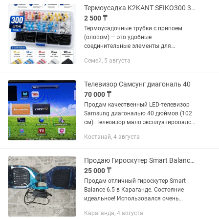
Термоусадка K2KANT SEIKO300 300 шт диаметр 6 мм
2 500 ₸
Термоусадочные трубки с припоем
(оловом) — это удобные
соединительные элементы для
быстрого и надежного соединения
Семей, 5 августа
проводов без использования
дополнительных клемм. При нагреве
трубка плотно...
Телевизор Самсунг диагональ 40
70 000 ₸
Продам качественный LED-телевизор
Samsung диагональю 40 дюймов (102
см). Телевизор мало эксплуатировался,
использовался аккуратно, без
Костанай, 4 августа
ремонтов и вмешательств. Полностью
исправен, изображение яркое,...
Продаю Гироскутер Smart Balance 6.5. Состояние супер, музыка качает!
25 000 ₸
Продам отличный гироскутер Smart
Balance 6.5 в Караганде. Состояние
идеальное! Использовался очень
бережно и аккуратно. В ремонте
Караганда, 4 августа
никогда не был, не вскрывался, все