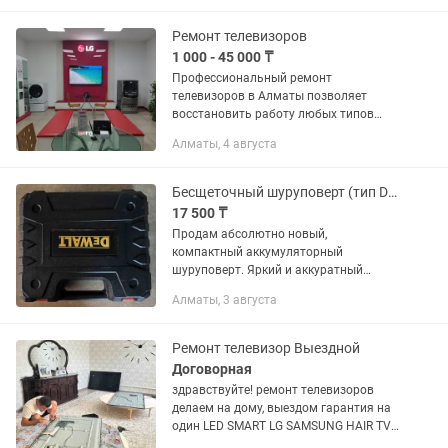
детали родные и...
Ремонт телевизоров
1 000 - 45 000 ₸
Профессиональный ремонт
телевизоров в Алматы позволяет
восстановить работу любых типов
устройств — от LED до OLED и Смарт
Алматы, 4 августа
телевизоров. Ремонтирую на дому и в
мастерской.Гарантию даю на
проделанную...
Бесщеточный шуруповерт (тип DeWalt)большой набор инструментов. Новый
17 500 ₸
Продам абсолютно новый,
компактный аккумуляторный
шуруповерт. Яркий и аккуратный
аналог знаменитого DeWalt в
Алматы, 3 августа
фирменном желто-черном исполнении.
Выглядит отлично, собран крепко,
приятно держать в...
Ремонт телевизор Выездной
Договорная
здравствуйте! ремонт телевизоров
делаем на дому, выездом гарантия на
один LED SMART LG SAMSUNG HAIR TV
устраняем любую поломку тв