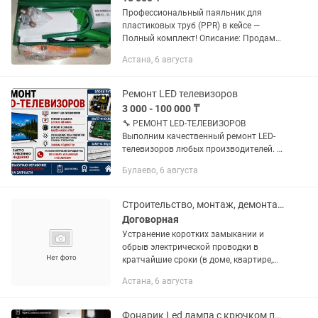
Профессиональный паяльник для
пластиковых труб (PPR) в кейсе —
Полный комплект! Описание: Продам
мощный и надежный сварочный
Астана, 6 августа
аппарат для полипропиленовых труб
профессионального уровня.
Идеальный...
Ремонт LED телевизоров
3 000 - 100 000 ₸
🔧 РЕМОНТ LED-ТЕЛЕВИЗОРОВ
Выполним качественный ремонт LED-
телевизоров любых производителей. ✅
Ремонт и замена блоков питания ✅
Булаево, 6 августа
Ремонт и замена материнских плат ✅
Замена LED-подсветки ✅ Уменьшение...
Строительство, монтаж, демонтаж ВЛ 0,4 кВ - 10 кВ КЛ 0,4 кВ - 10 кВ Установ
Договорная
Устранение коротких замыкании и
обрыв электрической проводки в
кратчайшие сроки (в доме, квартире,
офисе) Монтаж электрической
Астана, 6 августа
проводки с нуля или замена со старой
на новую, берём объекты с нуля под...
Фонарик Led лампа с крючком перезаряжаемая кемпинговый фонарь освещение