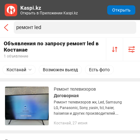
Kaspi.kz
Открыть
Открыть в Приложении Kaspi.kz
Объявления по запросу ремонт led в
Костанае
1 объявление
Костанай
Возможен выезд
Есть фото
Ремонт телевизоров
Договорная
Ремонт телевизоров жк, Led, Samsung
LG, Panasonic, Sony, yasin, tcl, haier,
haisense и других производителей.
Гарантия до 1 года. Выезд на дом. Без
Костанай, 27 июня
выходных.