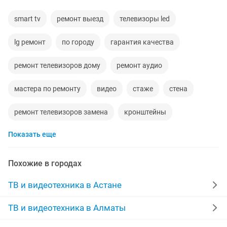
smart tv
ремонт выезд
телевизоры led
lg ремонт
по городу
гарантия качества
ремонт телевизоров дому
ремонт аудио
мастера по ремонту
видео
стаже
стена
ремонт телевизоров замена
кронштейны
Показать еще
для телевизора
теле
обеды
ремонт платы
ремонт виде
работа из дома
телевизор smart
Похожие в городах
видео аудио
установка спутниковых антенн
ТВ и видеотехника в Астане
телевизор 10
удаленная работ
ТВ и видеотехника в Алматы