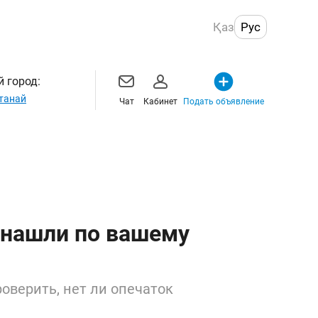
Қаз
Рус
 город:
танай
Чат
Кабинет
Подать объявление
 нашли по вашему
оверить, нет ли опечаток