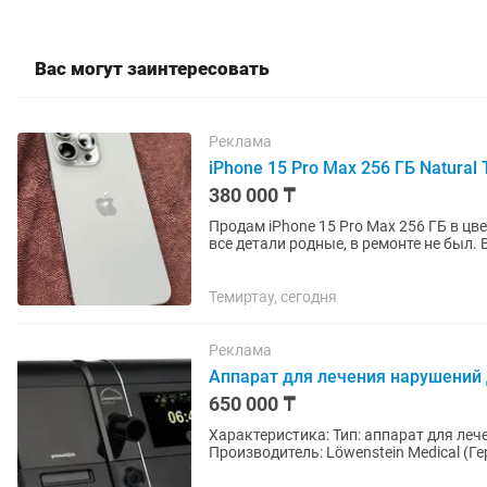
Вас могут заинтересовать
Реклама
iPhone 15 Pro Max 256 ГБ Natural
380 000 ₸
Продам iPhone 15 Pro Max 256 ГБ в цв
все детали родные, в ремонте не был. 
динамики, микрофоны, True...
Темиртау, сегодня
Реклама
Аппарат для лечения нарушений 
650 000 ₸
Характеристика: Тип: аппарат для лечения нарушений дыхания во сне (CPAP/APAP/BiLevel).
Производитель: Löwenstein Medical (Германия). Назначение: лечение обструк
и других...