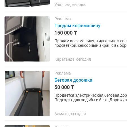
Уральск, сегодня
Реклама
Продам кофемашину
150 000 ₸
Продам кофемашину, в идеальном сост
подсветкой, сенсорный экран с выбор
простая, можно сразу две...
Караганда, сегодня
Реклама
Беговая дорожка
50 000 ₸
Продаётся электрическая беговая до
Подходит для ходьбы и бега. Дорожка рабочая, дисплей и регулировка скорости
функционируют. Есть несколько...
Алматы, сегодня