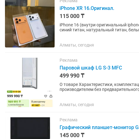
Реклама
iPhone XR 16.Оригинал.
115 000 ₸
iPhone 16 (внутри оригинальный iphone
синий титан, натуральный титан, белы
Все функции в айфоне...
Алматы, сегодня
Реклама
Паровой шкаф LG S-3 MFC
499 990 ₸
О товаре Характеристики, комплектация и внешний вид товара могут быть изменены
производителем без предварительного
каталоге...
Алматы, сегодня
Реклама
Графический планшет-монитор G
145 000 ₸