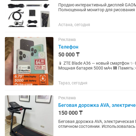
Продаю интерактивный дисплей GAOM
Полноценный монитор для рисования с
дюймов.Причина продажи: Планшет...
Астана, сегодня
Реклама
Телефон
50 000 ₸
📱 ZTE Blade A36 — новый смартфон ✨ 
Мощная батарея 5000 мАч 💾 Память: 
🔓 Разблокировка по лицу
Тараз, сегодня
Реклама
Беговая дорожка AVA, электриче
150 000 ₸
Беговая дорожка AVA, электрическая Продам электрическую беговую дорожку AVA в
отличном состоянии. Использовалась мало, полностью
от 1 до 14 км/ч; • максимальный...