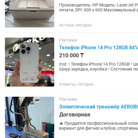
Производитель: HP Модель: LaserJet
печати, DPI: 600 x 600 Максимальны
A5, A6, B5 Нестандартные...
Астана, сегодня
Реклама
Телефон iPhone 14 Pro 128GB 84
210 000 ₸
Inst: • Телефон iPhone 14 Pro 128GB • Цена 210.000 тг • Состояние Аккумулятора 84% • Комплект:
Шнур зарядка, коробка • Состояние те
устройство...
Алматы, сегодня
Реклама
Эллиптический тренажёр AEROBI
Договорная
🔥 Продаётся профессиональный эллиптичес
вариант для фитнес-клубов, спортивн
корпоративных...