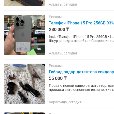
Алматы, сегодня
Реклама
Телефон iPhone 15 Pro 256GB 93
280 000 ₸
Inst: • Телефон iPhone 15 Pro 256GB • Цена 280.000 тг • Состояние Аккумулятора 93% • Комплект:
Шнур зарядка, коробка • Состояние те
100 дней •...
Алматы, сегодня
Реклама
Гибрид радар-детектора свидеор
55 000 ₸
Продаю новый видео регистратор, все в комплекте имее
продажи авто основные технические характеристики видеорегистратора X-CAN Condor СОВ 1
(в черном цвете): Общие...
Караганда, сегодня