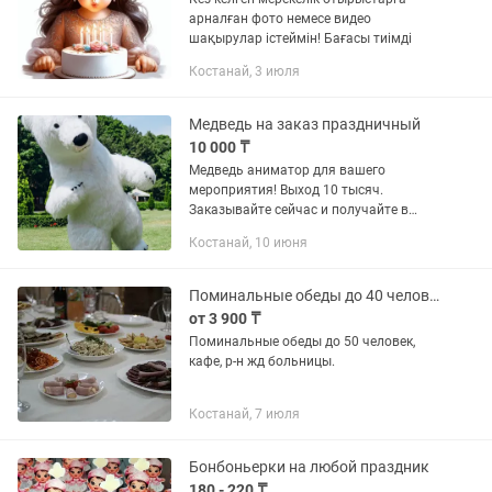
арналған фото немесе видео
шақырулар істеймін! Бағасы тиімді
Костанай, 3 июля
Медведь на заказ праздничный
10 000 ₸
Медведь аниматор для вашего
мероприятия! Выход 10 тысяч.
Заказывайте сейчас и получайте в
подарок музыкальное сопровождение!
Костанай, 10 июня
30 минут для фото видео Предлагаем в
аренду яркого и запоминающегося...
Поминальные обеды до 40 человек
от 3 900 ₸
Поминальные обеды до 50 человек,
кафе, р-н жд больницы.
Костанай, 7 июля
Бонбоньерки на любой праздник
180 - 220 ₸