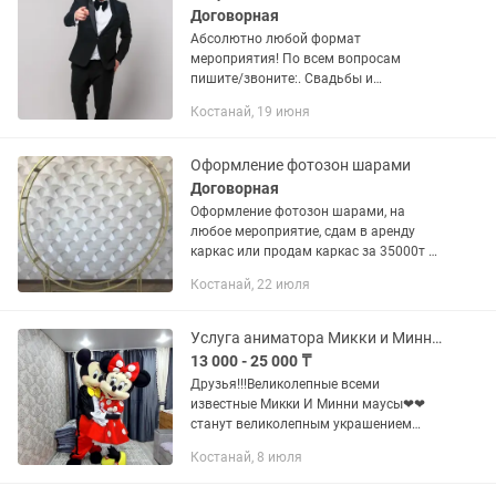
Договорная
Абсолютно любой формат
мероприятия! По всем вопросам
пишите/звоните:. Свадьбы и
свадебные церемонии, юбилеи и дни
Костанай, 19 июня
рождения, годовщины и помолвки,
девичники, выпускные и встречи
выпускников, концерты...
Оформление фотозон шарами
Договорная
Оформление фотозон шарами, на
любое мероприятие, сдам в аренду
каркас или продам каркас за 35000т с
доставкой по городу
Костанай, 22 июля
Услуга аниматора Микки и Минни мауса! Костанай
13 000 - 25 000 ₸
Друзья!!!Великолепные всеми
известные Микки И Минни маусы❤❤
станут великолепным украшением
фотозоны, и встретят гостей на велком
Костанай, 8 июля
зоне и потанцуют с гостями до начала
основной программы. Создайте...