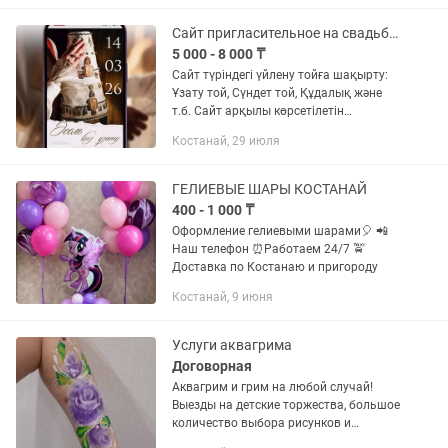
•Дни рождения,...
Сайт пригласительное на свадьбу / Сайт шақырту тойға
5 000 - 8 000 ₸
Сайт түріндегі үйлену тойға шақырту:
Ұзату той, Сүндет той, Құдалық және
т.б. Сайт арқылы көрсетілетін
қызметтер: 1. Сайттың әдемі дизайны
Костанай, 29 июля
2. 2GIS картасы арқылы адресті
көрсету 3. Әлеуметтік...
ГЕЛИЕВЫЕ ШАРЫ КОСТАНАЙ
400 - 1 000 ₸
Оформление гелиевыми шарами🎈 📲
Наш телефон ⏰Работаем 24/7 🚖
Доставка по Костанаю и пригороду
Костанай, 9 июня
Услуги аквагрима
Договорная
Аквагрим и грим на любой случай!
Выезды на детские торжества, большое
количество выбора рисунков и
образов. Так же помогу создать любой