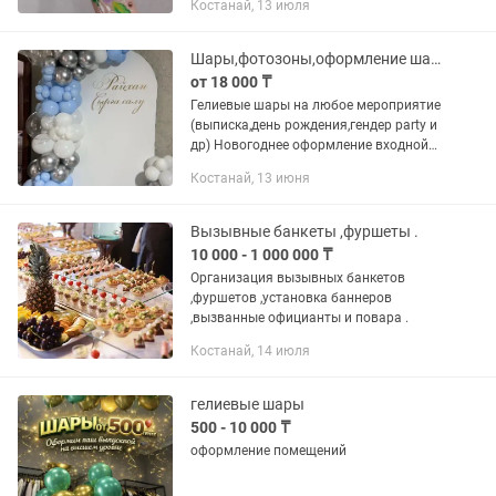
Костанай, 13 июля
образ для тематической фотосессии!
Работаю с гипоаллергенными...
Шары,фотозоны,оформление шарами ,баннер,оформление входной группы
от 18 000 ₸
Гелиевые шары на любое мероприятие
(выписка,день рождения,гендер party и
др) Новогоднее оформление входной
группы,гирлянды,Баннер и т.д Бенто
Костанай, 13 июня
фотозоны на любой праздник-17000
Круглая ФОТОЗОНа...
Вызывные банкеты ,фуршеты .
10 000 - 1 000 000 ₸
Организация вызывных банкетов
,фуршетов ,установка баннеров
,вызванные официанты и повара .
Костанай, 14 июля
гелиевые шары
500 - 10 000 ₸
оформление помещений