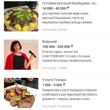
Готовим вкусный бешбармак, катаем тесто.(сүр етте бар)
16 000 - 40 000 ₸
Доставляем горячем виде очень
вкусный бешбармак, тесто на
бешбармак (жайма) всегда свежее
мясо
Костанай, 6 июля
Ведущий
100 000 - 200 000 ₸
Если вы здесь, значит вы-
СЧАСТЛИВЧИК! Потому что ваше
торжество в руках профессионала.
Меня зовут Лариса Алексеева. Я
Костанай, 1 июня
спонсор отличного настроения.
Свадьбы, юбилеи, дни рождения,
корпоративы,...
Услуги Повара
1 500 - 5 000 ₸
Предлагаем услуги выездных поваров
и кейтеринга для мероприятий любого
формата — вкусно, красиво и без
лишних хлопот. Что мы готовим:
Костанай, позавчера
•Частные ужины и семейные праздники