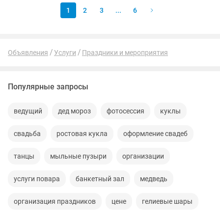
1
2
3
...
6
Объявления
Услуги
Праздники и мероприятия
Популярные запросы
ведущий
дед мороз
фотосессия
куклы
свадьба
ростовая кукла
оформление свадеб
танцы
мыльные пузыри
организации
услуги повара
банкетный зал
медведь
организация праздников
цене
гелиевые шары