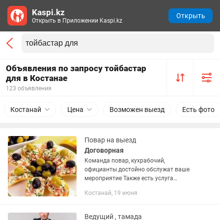
Kaspi.kz
Открыть
Открыть в Приложении Kaspi.kz
Объявления по запросу тойбастар
для в Костанае
123 объявления
Костанай
Цена
Возможен выезд
Есть фото
Повар на выезд
Договорная
Команда повар, кухрабочий,
официанты достойно обслужат ваше
мероприятие Также есть услуга
готовка на дому 1200 с человека
Костанай, 19 июня
Ведущий , тамада