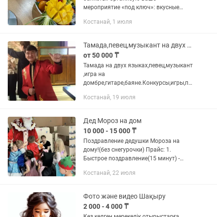
мероприятие «под ключ»: вкусные
блюда, красивая подача и
Костанай, 1 июля
профессиональное обслуживание. В
наличии выездные официанты и
опытные повара. Работаю с...
Тамада,певец,музыкант на двух языках
от 50 000 ₸
Тамада на двух языках,певец,музыкант
,игра на
домбре,гитаре,баяне.Конкурсы,игры,пе
сни,дискотека на любой вкус.Любое
Костанай, 19 июля
мероприятие : тусау
Кесер,сватовство,свадьба,юбилей и
т.д.Индивидуальный подход к...
Дед Мороз на дом
10 000 - 15 000 ₸
Поздравление дедушки Мороза на
дому!(без снегурочки) Прайс: 1.
Быстрое поздравление(15 минут) -
вручение подарка, зажигание елочки,
Костанай, 22 июля
фото с дед морозом — 10 000 тг. 2.
Экспресс поздравление (25...
Фото және видео Шақыру
2 000 - 4 000 ₸
Кез келген мерекелік отырыстарға