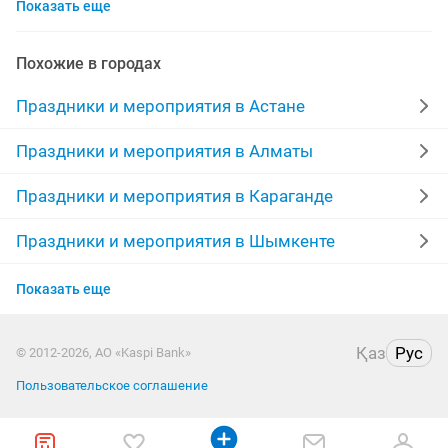
Показать еще
песни
шеф повар
фотозоны
фуршет
праздники
портреты
банкет
торжества
Похожие в городах
повар выезд
оформление
гелевые шары
Праздники и мероприятия в Астане
шары
корпоратив
дни рождения аниматоры
Праздники и мероприятия в Алматы
буквы
повар на выезд
шоу
поздравление
Праздники и мероприятия в Караганде
повар
ведущий тамада
вокалист
Праздники и мероприятия в Шымкенте
Праздники и мероприятия в Усть-Каменогорске
гендер пати
детское
голос
Показать еще
Праздники и мероприятия в Актобе
Қаз
Рус
© 2012-2026, АО «Kaspi Bank»
Праздники и мероприятия в Павлодаре
Пользовательское соглашение
Праздники и мероприятия в Уральске