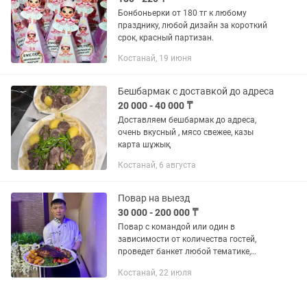
Бонбоньерки от 180 тг к любому
празднику, любой дизайн за короткий
срок, красный партизан.
Костанай, 19 июня
Бешбармак с доставкой до адреса
20 000 - 40 000 ₸
Доставляем бешбармак до адреса,
очень вкусный , мясо свежее, казы
карта шұжық
Костанай, 6 августа
Повар на выезд
30 000 - 200 000 ₸
Повар с командой или один в
зависимости от количества гостей,
проведет банкет любой тематике,
также приготовит отдельные горячие
Костанай, 22 июля
блюда,закуски,салаты. Выезд
шашлычником! А так же на...