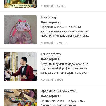
Костанай, 24 июня
Тойбастар
Договорная
Оформляю корзины с любым
наполнением и на любую сумму на
мероприятия, как: сырға салу, қыз
ұзату, үйлену той, шілдехана, қырқынан
Костанай, 30 марта
шығару, бесік той, тілашар, сүндет той,
мүшел той, мерей той,...
Тамада,фото
Договорная
Ведущий шоумен тамада, Асаба на
двух языках! «Профессиональный
тамада с опытом ведения свадеб,
юбилеев, корпоративов и других
Костанай, 2 июня
праздников. Индивидуальный подход к
каждому клиенту, яркие конкурсы и...
Организация банкета .
Договорная
Принимаю заказы на фуршеты и
банкеты. Организую ваше