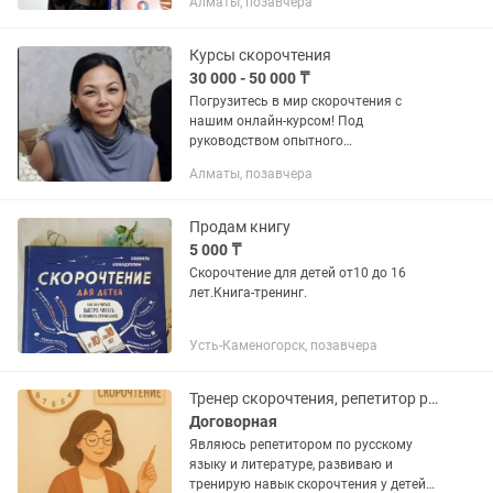
Алматы, позавчера
фундамент знаний с нуля •
индивидуальный подход к каждому...
Курсы скорочтения
30 000 - 50 000 ₸
Погрузитесь в мир скорочтения с
нашим онлайн-курсом! Под
руководством опытного
сертифицированного тренера, который
Алматы, позавчера
успешно обучил более 200 студентов,
вы достигнете впечатляющих
результатов – от 75...
Продам книгу
5 000 ₸
Скорочтение для детей от10 до 16
лет.Книга-тренинг.
Усть-Каменогорск, позавчера
Тренер скорочтения, репетитор русского языка и литературы.
Договорная
Являюсь репетитором по русскому
языку и литературе, развиваю и
тренирую навык скорочтения у детей