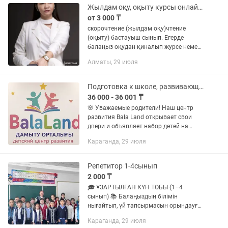
Жылдам оқу, оқыту курсы онлайн/оффлайн
от 3 000 ₸
скорочтение (жылдам оқу)чтение
(оқыту) бастауыш сынып. Егерде
балаңыз оқудан қиналып журсе немесе
минутына аз сөз оқыса онда біз сіздің
Алматы, 29 июля
балаңызға жылдам әрі тез оқуға
көмектесеміз!
Подготовка к школе, развивающие занятия, продлёнка Степной-2 юго-восток
36 000 - 36 001 ₸
🌸 Уважаемые родители! Наш центр
развития Bala Land открывает свои
двери и объявляет набор детей на
новый учебный год! 📚✨ Приглашаем
Караганда, 29 июля
на занятия: ✅ Продлёнка ✅
Подготовка к школе ✅ Развивающие...
Репетитор 1-4сынып
2 000 ₸
🎓 ҰЗАРТЫЛҒАН КҮН ТОБЫ (1–4
сынып) 📚 Балаңыздың білімін
нығайтып, үй тапсырмасын орындауға
көмектесеміз! 🧩 Көмектесетін пәндер: •
Караганда, 29 июля
Математика • Қазақ тілі • Әдебиеттік