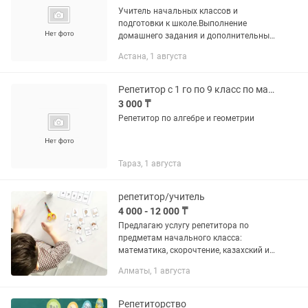
Учитель начальных классов и
подготовки к школе.Выполнение
домашнего задания и дополнительные
занятия по предметам
Астана, 1 августа
.Математика,русский
язык,скорочтение,каллиграфия.Цена
договорная
Репетитор с 1 го по 9 класс по математике, алгебре, геометрии, скорочтению
3 000 ₸
Репетитор по алгебре и геометрии
Тараз, 1 августа
репетитор/учитель
4 000 - 12 000 ₸
Предлагаю услугу репетитора по
предметам начального класса:
математика, скорочтение, казахский и
русский язык, грамматика,
Алматы, 1 августа
естествознания. А так же готовлю
школьников 5-11 классов к КТЛ, ЕНТ
по...
Репетиторство