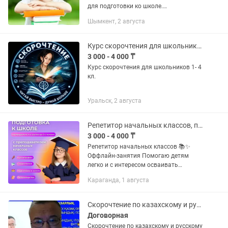
для подготовки ко школе.
Комплексные индивидуальные
Шымкент, 2 августа
занятия: Малыши 3-5 лет: азбука, счет,
английский алфавит, обучение письму
и...
Курс скорочтения для школьников
3 000 - 4 000 ₸
Курс скорочтения для школьников 1- 4
кл.
Уральск, 2 августа
Репетитор начальных классов, подготовка к школе, скорочтение и каллиграфия.
3 000 - 4 000 ₸
Репетитор начальных классов 📚✨
Оффлайн-занятия Помогаю детям
легко и с интересом осваивать
школьную программу! 🔹 Скорочтение
Караганда, 1 августа
– развиваем скорость чтения,
внимание и понимание текста 🔹
Каллиграфия –...
Скорочтение по казахскому и русскому языку
Договорная
Скорочтение по казахскому и русскому