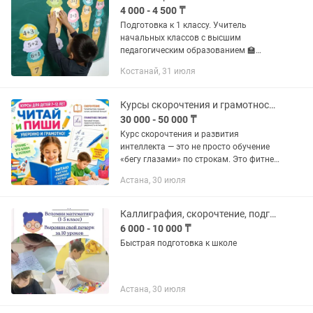
4 000 - 4 500 ₸
Подготовка к 1 классу. Учитель
начальных классов с высшим
педагогическим образованием 🏫
Помогу вашему ребенку: -
Костанай, 31 июля
Подготовиться к 1 классу(скорочтение
,развитие навыков письма и
обучение...
Курсы скорочтения и грамотность письма
30 000 - 50 000 ₸
Курс скорочтения и развития
интеллекта — это не просто обучение
«бегу глазами» по строкам. Это фитнес
для мозга, который решает главные
Астана, 30 июля
проблемы с учебой! 🧠 Что получит
ваш ребенок на...
Каллиграфия, скорочтение, подготовка к школе, казахский язык
6 000 - 10 000 ₸
Быстрая подготовка к школе
Астана, 30 июля