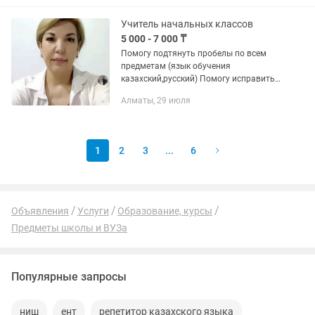
оқу • Жаратылыстану •...
Учитель начальных классов
5 000 - 7 000 ₸
Помогу подтянуть пробелы по всем
предметам (язык обучения
казахский,русский) Помогу исправить
каллиграфию,экспресс подготовка в 1-
Алматы, 29 июля
класс.Скорочтение,нейротренировки
(стаж работы 25-лет,действующий...
1
2
3
...
6
Объявления
Услуги
Образование, курсы
Предметы школы и ВУЗа
Популярные запросы
ниш
ент
репетитор казахского языка