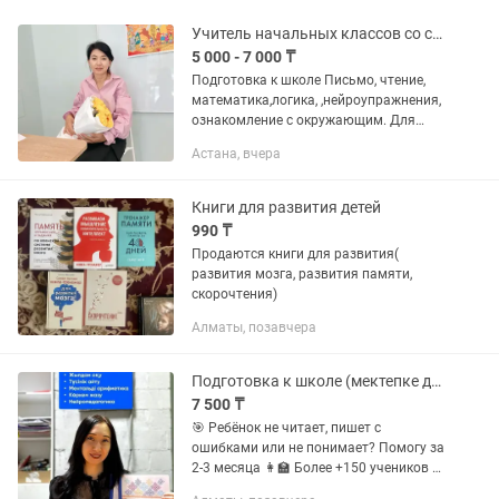
Учитель начальных классов со стажем
5 000 - 7 000 ₸
Подготовка к школе Письмо, чтение,
математика,логика, ,нейроупражнения,
ознакомление с окружающим. Для
учеников с 1 по 4 класс: Выполнение
Астана, вчера
дом.задания, устраняю пробелы ,
скорочтение, работа с...
Книги для развития детей
990 ₸
Продаются книги для развития(
развития мозга, развития памяти,
скорочтения)
Алматы, позавчера
Подготовка к школе (мектепке дайындық) скорочтение,математика письмо Алматы
7 500 ₸
🎯 Ребёнок не читает, пишет с
ошибками или не понимает? Помогу за
2-3 месяца 👩🏫 Более +150 учеников с
результатом • строю сильный базовый