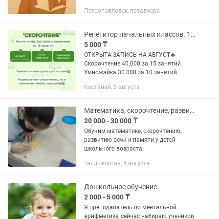
младших и старших классов.
Петропавловск, позавчера
Занимаюсь подготовкой к ЕНТ и
экзаменам.
Репетитор начальных классов. 1-4 классы.
5 000 ₸
ОТКРЫТА ЗАПИСЬ НА АВГУСТ🔥
Скорочтение 40.000 за 15 занятий
Умножайка 30.000 за 10 занятий
•Подготовка к 1 классу; •Скорочтение;
Костанай, 5 августа
•Каллиграфия; •Выполнение домашних
заданий; •Подготовка к СОР,...
Математика, скорочтение, развитие речи для детей от 6 лет-10лет
20 000 - 30 000 ₸
Обучим математике, скорочтению,
развитию речи и памяти у детей
школьного возраста
Талдыкорган, 4 августа
Дошкольное обучение
2 000 - 5 000 ₸
Я преподаватель по ментальной
арифметике, сейчас набираю учеников