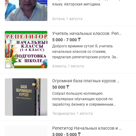
языку. Авторская методика.
Астана, 1 августа
Учитель начальных классов. Репетиторские услуги.
5 000 - 7 000 ₸
Доброго времени суток! Я, учитель
начальных классов со стажем,
предлагаю репетиторские услуги. За
лето многое забывается и в сентябре
Алматы, 1 августа
ребятам бывает непросто включиться
в учебный ритм. Занятия...
Огромная база платных курсов Бизнес, SMM, Wildberries, Kaspi, Крипта и др
50 000 ₸
Собрал большую коллекцию
популярных обучающих курсов по
заработку, бизнесу и современным
профессиям. 📚 В базе более 50+
Талдыкорган, 1 августа
курсов общей стоимостью сотни тысяч
тенге. Что входит: 💰 Маркетплейсы •...
Репетитор Начальных классов и подготовки к школе
3 000 - 5 000 ₸