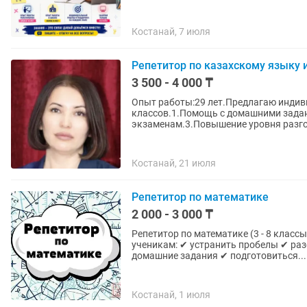
Костанай, 7 июля
Репетитор по казахскому языку 
3 500 - 4 000 ₸
Опыт работы:29 лет.Предлагаю индив
классов.1.Помощь с домашними задан
экзаменам.3.Повышение уровня разгов
Костанай, 21 июля
Репетитор по математике
2 000 - 3 000 ₸
Репетитор по математике (3 - 8 классы), Учитель с опытом работы в школе. Пом
ученикам: ✔ устранить пробелы ✔ разобраться в текущих темах ✔ выполнять и понимать
домашние задания ✔ подготовиться...
Костанай, 1 июля