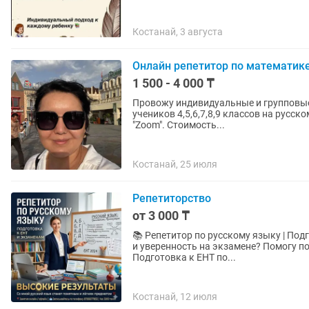
Костанай, 3 августа
Онлайн репетитор по математик
1 500 - 4 000 ₸
Провожу индивидуальные и групповые 
учеников 4,5,6,7,8,9 классов на русс
"Zoom". Стоимость...
Костанай, 25 июля
Репетиторство
от 3 000 ₸
📚 Репетитор по русскому языку | Подготовка к ЕНТ и
и уверенность на экзамене? Помогу под
Подготовка к ЕНТ по...
Костанай, 12 июля