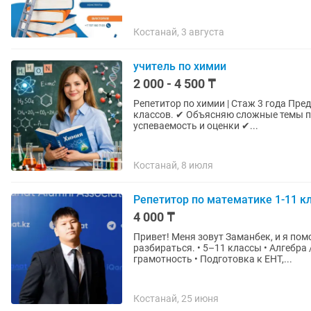
Костанай, 3 августа
учитель по химии
2 000 - 4 500 ₸
Репетитор по химии | Стаж 3 года Предлагаю услуги репетитора по химии для учеников 7–11
классов. ✔ Объясняю сложные темы простым и понятным языком ✔ Помогаю повысить
успеваемость и оценки ✔...
Костанай, 8 июля
Репетитор по математике 1-11 к
4 000 ₸
Привет! Меня зовут Заманбек, и я по
разбираться. • 5–11 классы • Алгебра / Геометрия / Математика / Математическая
грамотность • Подготовка к ЕНТ,...
Костанай, 25 июня