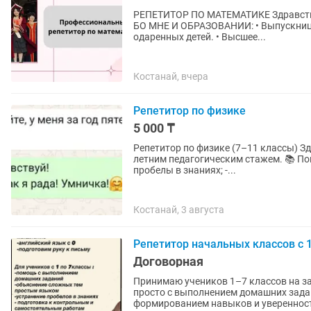
РЕПЕТИТОР ПО МАТЕМАТИКЕ Здравствуйте! Меня зовут Кастет, я репетитор по математике. О
БО МНЕ И ОБРАЗОВАНИИ: • Выпускница
одаренных детей. • Высшее...
Костанай, вчера
Репетитор по физике
5 000 ₸
Репетитор по физике (7–11 классы) Здравствуйте! Меня зовут Мадина, я учитель физики с 10-
летним педагогическим стажем. 📚 Помогу: - повысить успеваемость по физике; - устранить
пробелы в знаниях; -...
Костанай, 3 августа
Репетитор начальных классов с 1
Договорная
Принимаю учеников 1–7 классов на з
просто с выполнением домашних задан
формированием навыков и уверенност