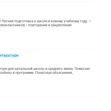
етняя подготовка к школе и новому учебному году. ✨
рвоклассников; • повторение и закрепление
.
литературе
атуре для начальной школы и среднего звена. Помогаю
пробелы в программе. Понятные объяснения,