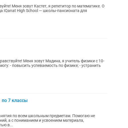
 IQanat High School — школы-пансионата для
 по 7 классы
анятия по всем школьным предметам. Помогаю не
ий, а с пониманием и усвоением материала,
ью в...