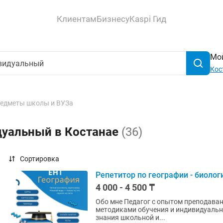
Клиентам
Бизнесу
Kaspi Гид
Мой
Кос
едметы школы и ВУЗа
дуальный в Костанае
(36)
Сортировка
Репетитор по географии - биолог
4 000 - 4 500 ₸
Обо мне Педагог с опытом преподавания географии и биологии, владеющий современными
методиками обучения и индивидуального подхода
знания школьной и...