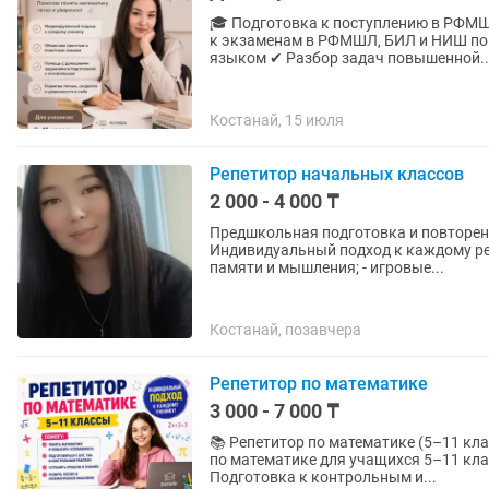
🎓 Подготовка к поступлению в РФМШЛ, БИЛ и НИШ 📚 Открыт набо
к экзаменам в РФМШЛ, БИЛ и НИШ по математике. ✔ Объясняю те
языком ✔ Разбор задач повышенной..
Костанай, 15 июля
Репетитор начальных классов
2 000 - 4 000 ₸
Предшкольная подготовка и повторени
Индивидуальный подход к каждому ребенку. Для первоклассников: - развитие р
памяти и мышления; - игровые...
Костанай, позавчера
Репетитор по математике
3 000 - 7 000 ₸
📚 Репетитор по математике (5–11 кл
по математике для учащихся 5–11 кл
Подготовка к контрольным и...