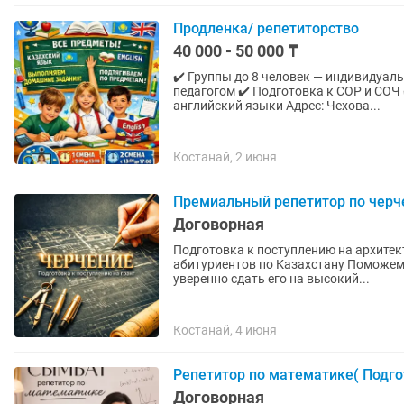
Продленка/ репетиторство
40 000 - 50 000 ₸
✔️ Группы до 8 человек — индивидуал
педагогом ✔️ Подготовка к СОР и СОЧ 
английский языки Адрес: Чехова...
Костанай, 2 июня
Премиальный репетитор по черче
Договорная
Подготовка к поступлению на архитек
абитуриентов по Казахстану Поможем с нуля подготовиться к творческому экзамену и
уверенно сдать его на высокий...
Костанай, 4 июня
Репетитор по математике( Подг
Договорная