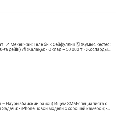
стесі:
 50 000 ₸ • Жоспарды
кий район) Ищем SMM-специалиста с
; •