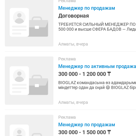
Реклама
Менеджер по продажам
Договорная
ТРЕБУЕТСЯ СИЛЬНЫЙ МЕНЕДЖЕР ПО П
500 000 и высше СФЕРА БАДОВ — Лиды с первого дня: таргет и блогеры уже льют трафик,
воронка разогрета — Зарплата: 💰...
Алматы, вчера
Реклама
Менеджер по активным продаж
300 000 - 1 200 000 ₸
BIOGLAZ командасына өз адамдарымызды іздеп жат
міндеттер одан да оңай 😄 BIOGLAZ бі
Денсаулыққа арналған табиғи өнімдер
Алматы, вчера
Реклама
Менеджер по продажам
300 000 - 1 500 000 ₸