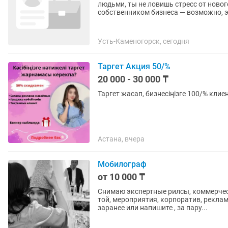
людьми, ты не ловишь стресс от ново
собственником бизнеса — возможно, эт
Усть-Каменогорск, сегодня
Таргет Акция 50/%
20 000 - 30 000 ₸
Таргет жасап, бизнесіңізге 100/% клиен
Астана, вчера
Мобилограф
от 10 000 ₸
Снимаю экспертные рилсы, коммерческ
той, мероприятия, корпоратив, рекламные видео итд Снимаю на
заранее или напишите , за пару...