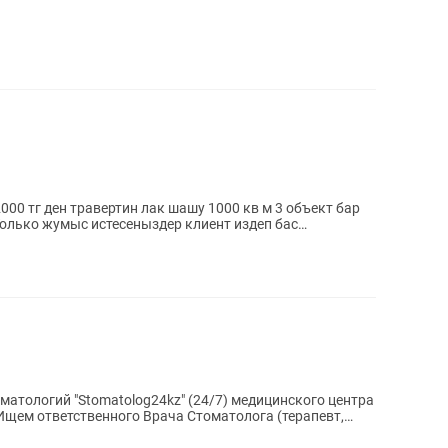
олько жумыс истесеныздер клиент издеп бас
оматологий "Stomatolog24kz" (24/7) медицинского центра