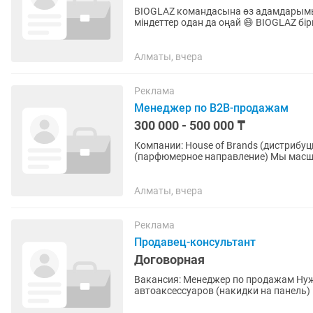
BIOGLAZ командасына өз адамдарымызды іздеп жат
міндеттер одан да оңай 😄 BIOGLAZ бі
Денсаулыққа арналған табиғи өнімдер
Алматы, вчера
Реклама
Менеджер по B2B-продажам
300 000 - 500 000 ₸
Компании: House of Brands (дистрибу
(парфюмерное направление) Мы масш
для обработки входящих заявок от...
Алматы, вчера
Реклама
Продавец-консультант
Договорная
Вакансия: Менеджер по продажам Нужен п
автоаксессуаров (накидки на панель) Что делать: Отвечать клиентам Обрабатывать заявки с
таргета ...