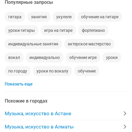
Популярные запросы
гитара
занятия
укулеле
обучение на гитаре
уроки гитары
игра на гитаре
фортепиано
индивидуальные занятия
актерское мастерство
вокал
индивидуально
обучение игре
уроки
по городу
уроки по вокалу
обучение
Показать еще
уроки домбры
уроки игры
работа с обучением
для детей
обучение игре на гитаре
казахские
Похожие в городах
детское
курс
детей
Музыка, искусство в Астане
индивидуальное обучение
музыку
обучаем
Музыка, искусство в Алматы