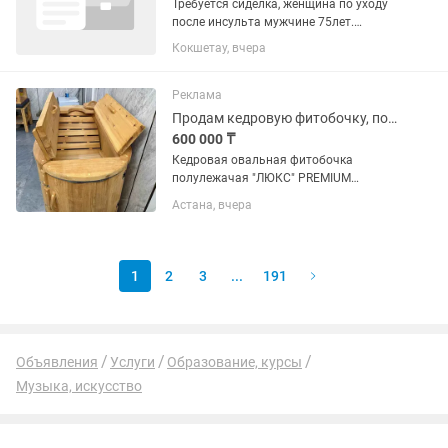
Требуется сиделка, женщина по уходу
после инсульта мужчине 75лет.
Требования чистоплотная и
Кокшетау, вчера
порядочная! Живём район РИО!
Работа сменная, посуточно! Оплата
ежедневно 18.000 тг. Подробности тел.
Реклама
Продам кедровую фитобочку, полулежащая
600 000 ₸
Кедровая овальная фитобочка
полулежачая "ЛЮКС" PREMIUM
115781402,5 см можно по праву
Астана, вчера
назвать одной из самых совершенных
для приема паровых процедур! Эта
паровая бочка из кедра позволяет
принимать...
1
2
3
...
191
Объявления
Услуги
Образование, курсы
Музыка, искусство