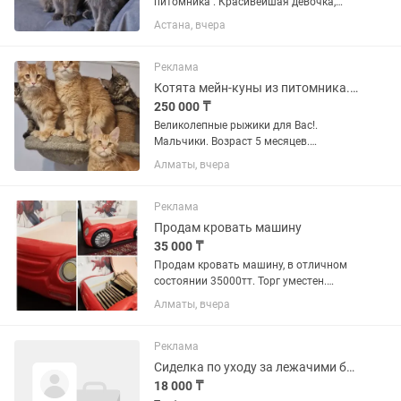
питомника . Красивейшая девочка,
обучена всем кошачьим
Астана, вчера
премудростям,ласковая, игривая и не
трусливая. В дорогом редком окрасе -
голубой дым.
Реклама
Вакцинирована,обработана...
Котята мейн-куны из питомника. Рассрочка 0-0-12.
250 000 ₸
Великолепные рыжики для Вас!.
Мальчики. Возраст 5 месяцев.
Крупные, с хорошим крепким костяком
Алматы, вчера
, толстолапые и пухлощекие. Яркие
апельсины. Готовы к переезду .
Вакцинированы, обработаны от...
Реклама
Продам кровать машину
35 000 ₸
Продам кровать машину, в отличном
состоянии 35000тт. Торг уместен.
Размер спального места 90×180, есть
Алматы, вчера
место для хранения игрушек или
вещей. Самовывоз, мкр Айнабулак.
Тел.
Реклама
Сиделка по уходу за лежачими больными
18 000 ₸