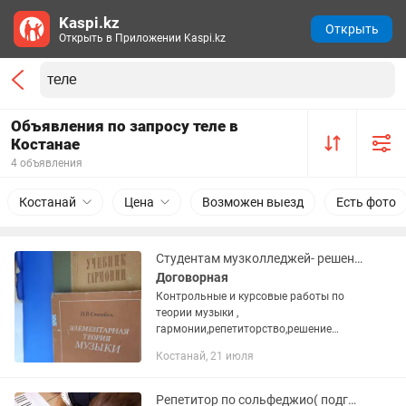
Kaspi.kz
Открыть
Открыть в Приложении Kaspi.kz
Объявления по запросу теле в
Костанае
4 объявления
Костанай
Цена
Возможен выезд
Есть фото
Студентам музколледжей- решение задач по гармонии, контрольн.(теория музыки
Договорная
Контрольные и курсовые работы по
теории музыки ,
гармонии,репетиторство,решение
задач по гармонии, гармонический
Костанай, 21 июля
анализ-онлайн.
Профессионально,качественно.Возмож
ен срочный вариант. Пишите или...
Репетитор по сольфеджио( подготовка в муз колледж)