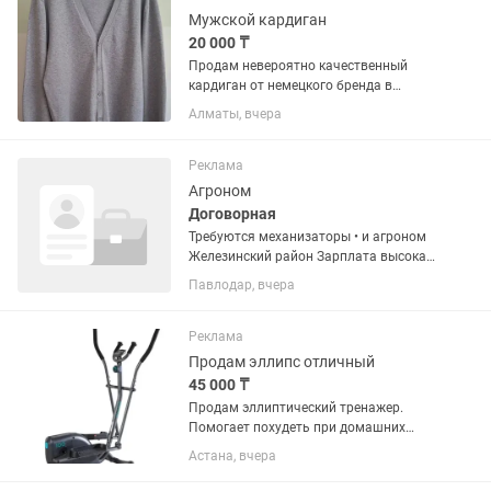
Мужской кардиган
20 000 ₸
Продам невероятно качественный
кардиган от немецкого бренда в
коллаборации QS! Абсолютно новый!
Алматы, вчера
Модель свободного кроя, идеальный
пошив строчка к строчке, прям под
линеечку! Кардиган соткан из...
Реклама
Агроном
Договорная
Требуются механизаторы • и агроном
Железинский район Зарплата высокая
• договорная В случае переезда дом
Павлодар, вчера
предоставляется Тел:
Реклама
Продам эллипс отличный
45 000 ₸
Продам эллиптический тренажер.
Помогает похудеть при домашних
тренировках. Состояние отличное все
Астана, вчера
работает. Эллиптический тренажер
прорабатывает все группы мышц