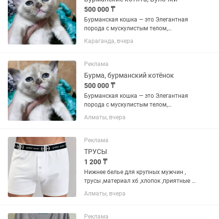
500 000 ₸
Бурманская кошка — это Элегантная
порода с мускулистым телом,
шелковистой шерстью и
Караганда, вчера
выразительными глазами. Они
известны своим «собачьим»
характером: невероятно привязаны к
Реклама
человеку, активны,...
Бурма, бурманский котёнок
500 000 ₸
Бурманская кошка — это Элегантная
порода с мускулистым телом,
шелковистой шерстью и
Алматы, вчера
выразительными глазами. Они
известны своим «собачьим»
характером: невероятно привязаны к
Реклама
человеку, активны,...
ТРУСЫ
1 200 ₸
Нижнее белье для крупных мужчин ,
трусы ,материал хб ,хлопок ,приятные к
телу ,не садяться, не линяют,
Алматы, вчера
качественно сшиты , не
растягиваються
Реклама