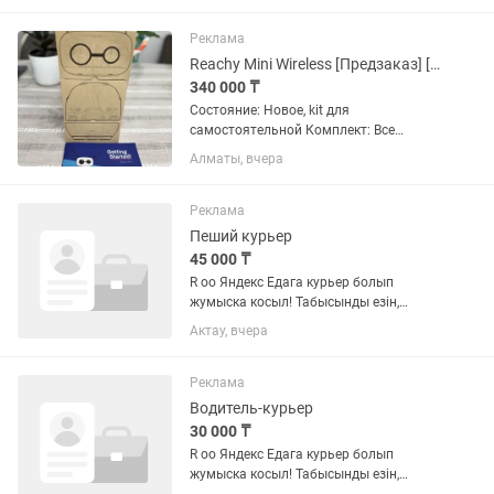
тела. Работает в технике бразильского
нанесения!
Реклама
Reachy Mini Wireless [Предзаказ] [Hugging Face]
340 000 ₸
Состояние: Новое, kit для
самостоятельной Комплект: Все
детали и инструкция (сборка 1 час).
Алматы, вчера
Открытый робот от Hugging Face.
Голова на 6 осях, антенны, камера,
микрофоны, динамики. Внутри свой...
Реклама
Пеший курьер
45 000 ₸
R оо Яндекс Едага курьер болып
жумыска косыл! Табысынды езін,
баскар! 17 Икемді жумыс кестесі. •
Актау, вчера
Тапсырыстарды косымша аркылы
кабылда. Жаяу немесе бо
велосипедпен жеткізуге болады. Кун
Реклама
сайын немесе...
Водитель-курьер
30 000 ₸
R оо Яндекс Едага курьер болып
жумыска косыл! Табысынды езін,