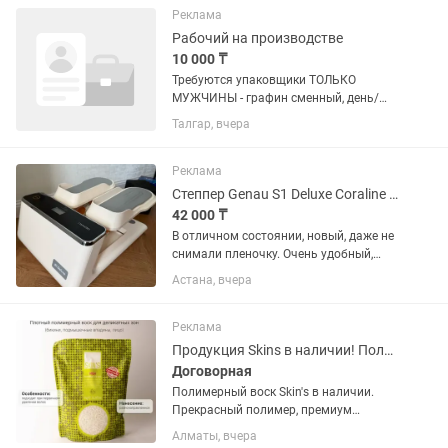
(нижние конечности, верхние...
Реклама
Рабочий на производстве
10 000 ₸
Требуются упаковщики ТОЛЬКО
МУЖЧИНЫ - графин сменный, день/
ночь - возможно подработка
Талгар, вчера
(совмещение с основной работой) -
оплата раз в неделю - двухразовое
питание за счет компании - находимся
Реклама
в...
Степпер Genau S1 Deluxe Coraline классический
42 000 ₸
В отличном состоянии, новый, даже не
снимали пленочку. Очень удобный,
хорошо прокачивает мышцы, меньше
Астана, вчера
работать чем на дорожке по времени
можно. Коробка все комплектующие
есть DeluxeМини-степпер...
Реклама
Продукция Skins в наличии! Полимерный воск
Договорная
Полимерный воск Skin's в наличии.
Прекрасный полимер, премиум
качества, для депиляции. Великолепно
Алматы, вчера
растягивается на обширные участки