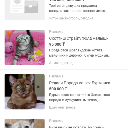
Требуется девушка продавец-
консультант на постоянное место
работы от 20 до 35 лет, обязательно со
Усть-Каменогорск, сегодня
знанием двух языков:казахский и
русский! Опыт работы приветствуется!
Студентов не...
Реклама
Скоттиш Страйт/Фолд малыши
95 000 ₸
Продаются шотландские котята,
мальчики и девочки. Супер модный
Мраморный яpкий oкpac на серебре,
Алматы, сегодня
шубка плюшeвая, не линяют. Кo вceму
приучeны (к когтетoчкe, к лотку).
Характер - масло, вocпитaнные,...
Реклама
Редкая Порода кошек Бурманские
500 000 ₸
Бурманская кошка — это Элегантная
порода с мускулистым телом,
шелковистой шерстью и
Шымкент, вчера
выразительными глазами. Они
известны своим «собачьим»
характером: невероятно привязаны к
Реклама
человеку, активны,...
Бурманские котята, Булочки