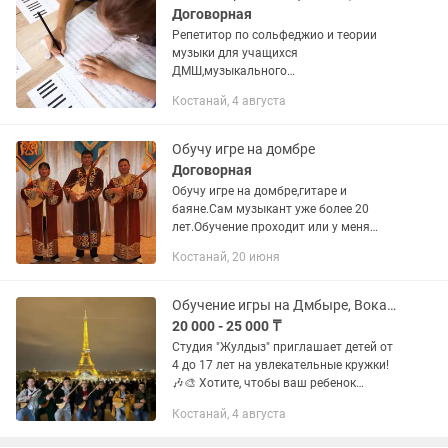
Договорная
Репетитор по сольфеджио и теории
музыки для учащихся
ДМШ,музыкального
колледжа.Подготовлю к поступлению
Костанай, 4 августа
в музыкальную школу, колледж.
Устраним пробелы в знаниях ,умениях
и навыках.Возможно оформить...
Обучу игре на домбре
Договорная
Обучу игре на домбре,гитаре и
баяне.Сам музыкант уже более 20
лет.Обучение проходит или у меня
дома ,или у вас.Цена ,время и
Костанай, 20 июня
количество уроков по телефону.Жауке:
Обучение игры на Дмбыре, Вокал, Хореография, Живопись.
20 000 - 25 000 ₸
Студия "Жулдыз" приглашает детей от
4 до 17 лет на увлекательные кружки!
🎶🎨 Хотите, чтобы ваш ребенок
развивал свои таланты и увлекался
Костанай, 4 августа
творчеством? Студия "Жулдыз"
предлагает уникальные занятия для...