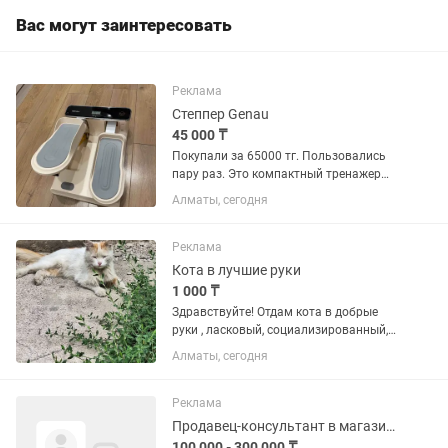
Вас могут заинтересовать
Реклама
Степпер Genau
45 000 ₸
Покупали за 65000 тг. Пользовались
пару раз. Это компактный тренажер
для кардио и фитнеса, имитирующий
Алматы, сегодня
ходьбу по ступеням. Он эффективно
прорабатывает мышцы ног, ягодиц и
нижней части тела, а также...
Реклама
Кота в лучшие руки
1 000 ₸
Здравствуйте! Отдам кота в добрые
руки , ласковый, социализированный,
умный, ходит в лоток, очень любит
Алматы, сегодня
человека, который будет заботится о
нем. Очень нужна любящая мама ,
которая позаботиться о...
Реклама
Продавец-консультант в магазине одежды
100 000 - 300 000 ₸