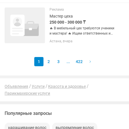
КРАСИВЫЙ И Ласковый, нежный,
воспитанный принц с богатой шубой
Реклама
имеющей...
Мастер цеха
250 000 - 300 000 ₸
🔥 В мебельный цех требуются ученики
и мастера! 🔥 Ищем ответственных и
шустрых ребят от 18 лет. Что делаем:
Астана, вчера
Изготовление корпусной мебели
Изготовление мягкой мебели Кровати,
диваны и другая...
1
2
3
...
422
Объявления
Услуги
Красота и здоровье
Парикмахерские услуги
Популярные запросы
наращивание волос
выпрямление волос