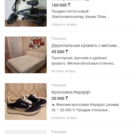
160 000 ₸
Продаю почти новый
Электровелосипед. Акума 20ам.
Зарядку держит на отлично.
Алматы, вчера
Амортизатор под сидушкой в
штоке.мягко ехать.Бескамерные шины.
Новые. Всë новое. Есть дополнительно
Реклама
аккумулятор на 12...
Двухспальная кровать с мягким изголовьем (190200)
45 000 ₸
Просторная, прочная и удобная
кровать. Мягкое изголовье отлично
подходит для того, чтобы с комфортом
Астана, вчера
почитать перед сном или посмотреть
фильм. Размер: 190×200 см (большое
спальное место). Материал:...
Реклама
Кроссовки Napapijri
20 000 ₸
🔥 Женские кроссовки Napapijri, размер
36 — 20 000 тг Продам стильные
кроссовки Napapijri в идеальном
Алматы, вчера
состоянии. ✔️ Размер: 36 (EU) ✔️
Состояние: практически новые —
надевались всего один раз во...
Реклама