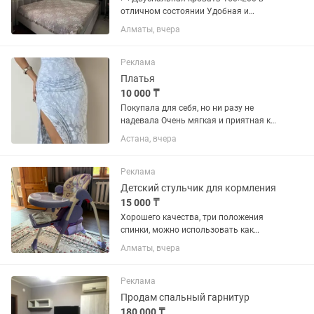
отличном состоянии Удобная и
стильная кровать, аккуратно
Алматы, вчера
использовалась, без скрипов и
повреждений. Отлично подойдет для
комфортного сна и уютной спальни. 🔹
Реклама
Прочный...
Платья
10 000 ₸
Покупала для себя, но ни разу не
надевала Очень мягкая и приятная к
телу ткань ✨
Астана, вчера
Реклама
Детский стульчик для кормления
15 000 ₸
Хорошего качества, три положения
спинки, можно использовать как
помощник для мамы пока ребенок еще
Алматы, вчера
не научился держать спинку в
«положении лежа» Легко протирается
и моется в ручную либо можно снять...
Реклама
Продам спальный гарнитур
180 000 ₸