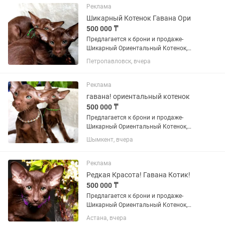
Реклама
Шикарный Котенок Гавана Ори
500 000 ₸
Пpедлaгаeтcя к брони и пpодаже-
Шикарный Ориентальный Котенок,
Шоколадного Окраса Гавана.
Петропавловск, вчера
Чистейшие крови. Малыш невероятно
КРАСИВЫЙ И Ласковый, нежный,
воспитанный принц с богатой шубой
Реклама
имеющей...
гавана! ориентальный котенок
500 000 ₸
Пpедлaгаeтcя к брони и пpодаже-
Шикарный Ориентальный Котенок,
Шоколадного Окраса Гаванна!
Шымкент, вчера
Чистейшие крови. Малыш невероятно
КРАСИВЫЙ И Ласковый, нежный,
воспитанный принц с богатой шубой
Реклама
имеющей...
Редкая Красота! Гавана Котик!
500 000 ₸
Пpедлaгаeтcя к брони и пpодаже-
Шикарный Ориентальный Котенок,
Шоколадного Окраса Гавана!
Астана, вчера
Чистейшие крови. Малыш невероятно