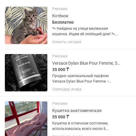
Реклама
Котёнок
Бесплатно
🐾 Найдена на улице маленькая
кошечка. Ищем ей любящий дом! 🐾
Эта очаровательная полосатая
Алматы, сегодня
девочка была найдена на улице.
Сейчас она в безопасности и очень
ждёт свою семью. Малышка ласковая,
Реклама
добрая,...
Versace Dylan Blue Pour Femme, 50 мл оригинал, новый
35 000 ₸
Продаю оригинальный парфюм
Versace Dylan Blue Pour Femme. •
Объём: 50 мл • Тип: Eau de Parfum (EDP)
Павлодар, вчера
• Флакон новый, заводская упаковка не
вскрыта • 100% оригинал Versace Dylan
Blue Pour Femme —...
Реклама
Кушетка анатомическая
55 000 ₸
Кушетка в отличном состоянии,
использовалась всего около 6
месяцев. Бережно эксплуатировалась,