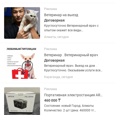
подстричь Возможен выезд на дом.
Забота и любовь к каждому...
Реклама
Ветеринар на выезд
Договорная
Круглосуточно Ветеринарный врач с
опытом окажет все виды
ветеринарных услуг: - Выезд врача на
Алматы, сегодня
дом; - вакцинация; - оформление
паспортов (оформление документов на
выезд) ; - оперативная хирургия; -...
Реклама
Ветеринар . Ветеринарный врач
Договорная
Ветеринарный врач. Выезд на дом .
Круглосуточно. Оказываем услуги всем
видам животных . КРС , МРС , Собаки ,
Караганда, сегодня
кошки , рыбки , птички . В любой район
области . Хирургия Терапия
Патологоанатомические...
Реклама
Портативная электростанция ARTELV PSL 1500W
460 000 ₸
Состояние: новый Город: Алматы
Количество: 2 шт Цена: 460000 тг