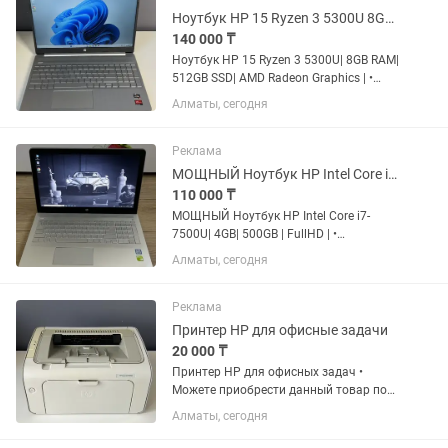
Ноутбук HP 15 Ryzen 3 5300U 8GB RAM 512GB SSD AMD Radeon Graphics
140 000 ₸
Ноутбук HP 15 Ryzen 3 5300U| 8GB RAM|
512GB SSD| AMD Radeon Graphics | •
Характеристики | Процессор: AMD
Алматы, сегодня
RYZEN 3 5300U 2.60Ghz | Память:
ОЗУ/8 ГБ, SSD/512 ГБ | Экран: 15.6"
1920x1080 | AMD Radeon...
Реклама
МОЩНЫЙ Ноутбук HP Intel Core i7-7500U 4GB 500GB FullHD
110 000 ₸
МОЩНЫЙ Ноутбук HP Intel Core i7-
7500U| 4GB| 500GB | FullHD | •
Характеристики | Процессор: Intel Core
Алматы, сегодня
i7-7500U 2.90GHz | Память: ОЗУ/4 ГБ,
HDD 500ГБ | Экран: 15.6" FullHD
1920x1080 | NVIDIA GEFORCE...
Реклама
Принтер HP для офисные задачи
20 000 ₸
Принтер HP для офисных задач •
Можете приобрести данный товар по
адресу: г. Алматы улица Абишева 36/3
Алматы, сегодня
ЖК Гульдер (Прошу звонить или
писать перед выездом) • Или привезем