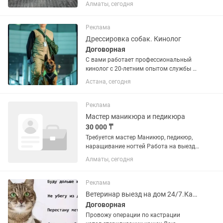
(торг) Характеристики: Мощность:
Алматы, сегодня
1500W Ёмкость: 1280Wh Аккумулятор:
LiFePO4 Выходы: 220В, USB, Type C
Функции: ИБП, беспроводная...
Реклама
Дрессировка собак. Кинолог
Договорная
С вами работает профессиональный
кинолог с 20-летним опытом службы в
кинологических подразделениях.
Астана, сегодня
Имеются дипломы и сертификаты
школы кинологов МВД РК. Хотите,
чтобы ваша собака слушалась с...
Реклама
Мастер маникюра и педикюра
30 000 ₸
Требуется мастер Маникюр, педикюр,
наращивание ногтей Работа на выезд
Выезжать к клиентам домой. Выезд
Алматы, сегодня
отплачивается отдельно, от
процедуры. Работа есть каждый. Своя
база клиентов...
Реклама
Ветеринар выезд на дом 24/7.Кастрация стерилизация кошек,котов
Договорная
Провожу операции по кастрации