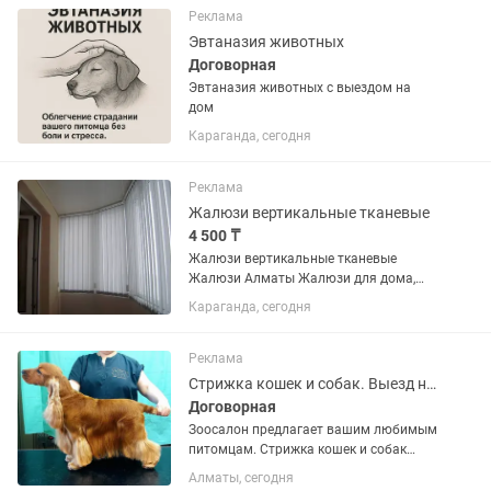
гаджет прямо домой. • А так...
Реклама
Эвтаназия животных
Договорная
Эвтаназия животных с выездом на
дом
Караганда, сегодня
Реклама
Жалюзи вертикальные тканевые
4 500 ₸
Жалюзи вертикальные тканевые
Жалюзи Алматы Жалюзи для дома,
офиса, школы Выезд, замеры и расчет
Караганда, сегодня
стоимости БЕСПЛАТНО Качественный
монтаж ГАРАНТИЯ 1 ГОД Обширный
каталог тканей БОЛЕЕ 150...
Реклама
Стрижка кошек и собак. Выезд на дом. Экспресс линька. Стрижка по породе.
Договорная
Зоосалон предлагает вашим любимым
питомцам. Стрижка кошек и собак
Экспресс линька Груминг Тримминг
Алматы, сегодня
Помыть , ушки почистить, когти