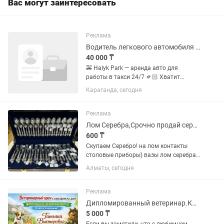
Вас могут заинтересовать
Реклама
Водитель легкового автомобиля в Яндекс
40 000 ₸
🚕 Halyk Park — аренда авто для
работы в такси 24/7 🫵🏻 Хватит
сидеть дома! Зарабатывай хорошие
Караганда, сегодня
деньги! Хочешь стабильный
заработок? Мы даем машину — ты
зарабатываешь! 💥 Для наших
Реклама
водителей: 🔥...
Лом Серебра,Срочно продай серебро оптом по Выгодной цене!
600 ₸
Скупаем Серебро! на лом контакты
столовые приборы) вазы лом серебра!
По выгодной для вас цене. Выезд на
Алматы, сегодня
дом!
Реклама
Дипломированный ветеринар.Консультация 24/7
5 000 ₸