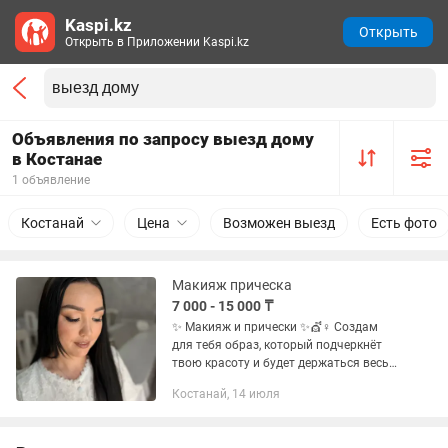
Kaspi.kz
Открыть
Открыть в Приложении Kaspi.kz
Объявления по запросу выезд дому
в Костанае
1 объявление
Костанай
Цена
Возможен выезд
Есть фото
Макияж прическа
7 000 - 15 000 ₸
✨ Макияж и прически ✨💇♀️ Создам
для тебя образ, который подчеркнёт
твою красоту и будет держаться весь
день ✔ Макияж (нюд / вечерний /
Костанай, 14 июля
фотосессия) ✔ Прически любой
сложности ✔ Свадебные и...