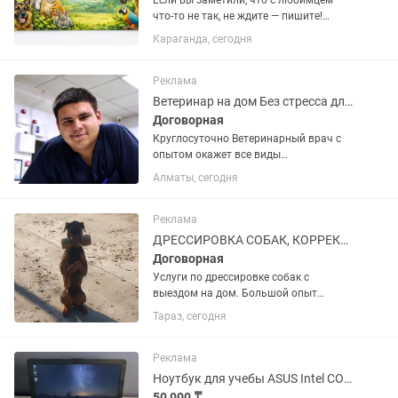
Если вы заметили, что с любимцем
что-то не так, не ждите — пишите!
Ветеринарный врач с выездом на дом
Караганда, сегодня
🐾 Лечение и помощь животным: •
осмотр • уколы и капельницы • лечение
заболеваний • помощь при...
Реклама
Ветеринар на дом Без стресса для животных
Договорная
Круглосуточно Ветеринарный врач с
опытом окажет все виды
ветеринарных услуг: - Выезд врача на
Алматы, сегодня
дом; - вакцинация; - оформление
паспортов (оформление документов на
выезд) ; - оперативная хирургия; -...
Реклама
ДРЕССИРОВКА СОБАК, КОРРЕКЦИЯ ПОВЕДЕНИЯ
Договорная
Услуги по дрессировке собак с
выездом на дом. Большой опыт
практической работы.
Тараз, сегодня
Реклама
Ноутбук для учебы ASUS Intel CORE-i3 8GB RAM 128Gb SSD
50 000 ₸