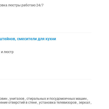
новка люстры работаю 24/7
штейнов, смесители для кухни
к и люстр
ковин , унитазов , стиральных и посудомоечных машин ,
ние отверстий в стене , установка телевизоров , зеркал ,