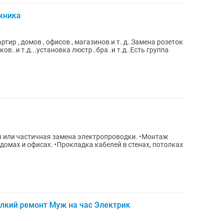
жника
ир , домов , офисов , магазинов и т. д..Замена розеток
ов..и т.д...установка люстр..бра .и т.д..Есть группа
 или частичная замена электропроводки. •Монтаж
домах и офисах. •Прокладка кабелей в стенах, потолках
лкий ремонт Муж на час Электрик