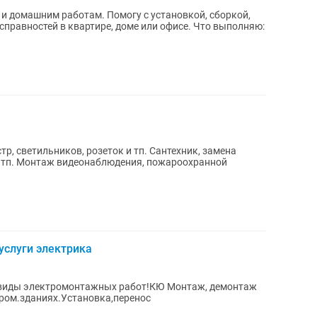
и домашним работам. Помогу с установкой, сборкой,
стей в квартире, доме или офисе. Что выполняю:
, светильников, розеток и тп. Сантехник, замена
 и тп. Монтаж видеонаблюдения, пожароохранной
услуги электрика
се виды электромонтажных работ!КЮ Монтаж, демонтаж
пром.зданиях.Установка,перенос