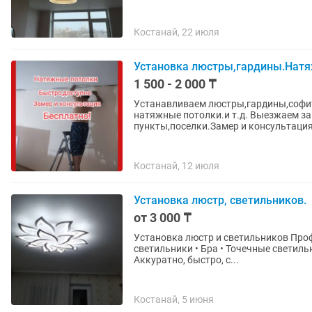
Костанай, 22 июля
Установка люстры,гардины.Натя
1 500 - 2 000 ₸
Устанавливаем люстры,гардины,софит
натяжные потолки.и т.д. Выезжаем за
пункты,поселки.Замер и консультация.
Костанай, 12 июля
Установка люстр, светильников.
от 3 000 ₸
Установка люстр и светильников Про
светильники • Бра • Точечные светиль
Аккуратно, быстро, с...
Костанай, 5 июня