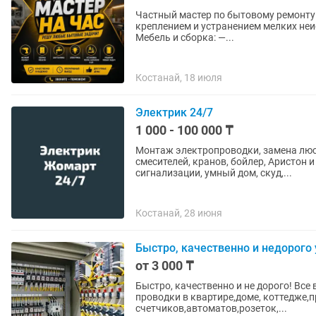
Частный мастер по бытовому ремонту 
креплением и устранением мелких неисправно
Мебель и сборка: —...
Костанай, 18 июля
Электрик 24/7
1 000 - 100 000 ₸
Монтаж электропроводки, замена люстр
смесителей, кранов, бойлер, Аристон
сигнализации, умный дом, скуд,...
Костанай, 28 июня
Быстро, качественно и недорого 
от 3 000 ₸
Быстро, качественно и не дорого! В
проводки в квартире,доме, коттедже,
счетчиков,автоматов,розеток,...