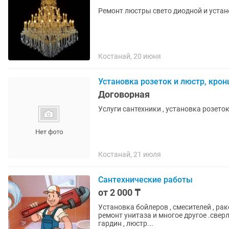
Ремонт люстры свето диодной и уста
Костанай, 20 июня
Установка розеток и люстр, крон
Договорная
Услуги сантехники , установка розето
Костанай, 21 июля
Сантехнические работы
от 2 000 ₸
Установка бойлеров , смесителей , ра
ремонт унитаза и многое другое .сверле
гардин , люстр...