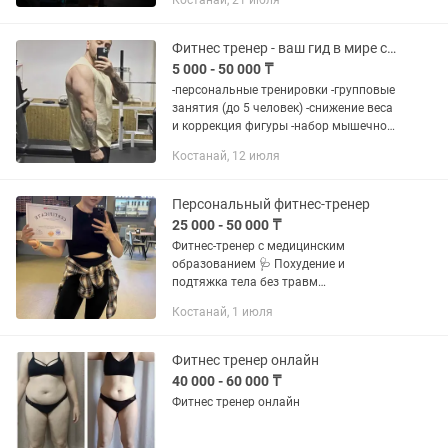
Костанай, 21 июля
Фитнес тренер - ваш гид в мире спорта.
5 000 - 50 000 ₸
-персональные тренировки -групповые
занятия (до 5 человек) -снижение веса
и коррекция фигуры -набор мышечной
массы и силовая подготовка
Костанай, 12 июля
-постановка техники упражнений и
профилактика травм ...
Персональный фитнес-тренер
25 000 - 50 000 ₸
Фитнес-тренер с медицинским
образованием 🩺 Похудение и
подтяжка тела без травм
Индивидуальные и парные тренировки
Костанай, 1 июля
Онлайн и в зале Помогу с питанием:
рассчитаю калории и баланс БЖУ
Фитнес тренер онлайн
40 000 - 60 000 ₸
Фитнес тренер онлайн