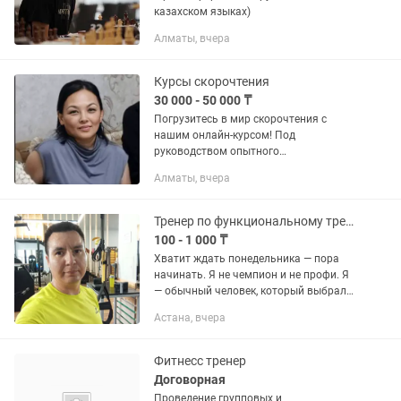
казахском языках)
Алматы, вчера
Курсы скорочтения
30 000 - 50 000 ₸
Погрузитесь в мир скорочтения с
нашим онлайн-курсом! Под
руководством опытного
сертифицированного тренера, который
Алматы, вчера
успешно обучил более 200 студентов,
вы достигнете впечатляющих
результатов – от 75...
Тренер по функциональному тренингу
100 - 1 000 ₸
Хватит ждать понедельника — пора
начинать. Я не чемпион и не профи. Я
— обычный человек, который выбрал
путь ЗОЖ. Если хочешь тренироваться
Астана, вчера
без пафоса, но с душой — приходи. 🟢
Открываю уличные...
Фитнесс тренер
Договорная
Проведение групповых и