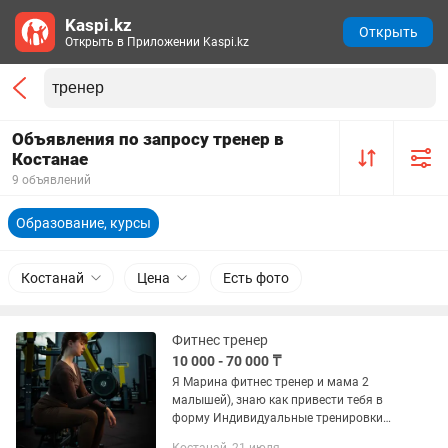
Kaspi.kz
Открыть
Открыть в Приложении Kaspi.kz
Объявления по запросу тренер в
Костанае
9 объявлений
Образование, курсы
Костанай
Цена
Есть фото
Фитнес тренер
10 000 - 70 000 ₸
Я Марина фитнес тренер и мама 2
малышей), знаю как привести тебя в
форму Индивидуальные тренировки
офлайн/онлайн под ваши цели