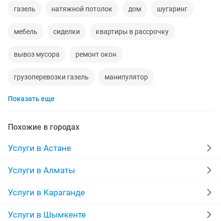
газель
натяжной потолок
дом
шугаринг
мебель
сиделки
квартиры в рассрочку
вывоз мусора
ремонт окон
грузоперевозки газель
манипулятор
Показать еще
установка дверей
сборка мебели
кухни
стяжка полов
уборка квартир
забор
Похожие в городах
укладка ламината
перетяжка мебели
фотограф
Услуги в Астане
долг
эвакуатор
камаз
временная прописка
Услуги в Алматы
ремонт ванной
няни
сварочные работы
Услуги в Караганде
кухни на заказ
отделочные работы
дезинфекция
Услуги в Шымкенте