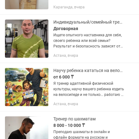
у вас дома или приехать ко мне. Даже
Караганда, вчера
если у вас маленький ребёнок, его
можно взять с...
Индивидуальный/семейный тренер. ММА, самооборона, бокс, кикбоксинг, ОФП
Договорная
Ищете опытного наставника для себя,
своего ребенка или всей семьи?
Результат и безопасность зависят от
квалификации тренера. Предлагаю
Астана, вчера
персональные и семейные тренировки
в Астане. Программа...
Научу ребенка кататься на велосипеде (АФК)
от 6 000 ₸
Я тренер адаптивной физической
культуры, научу вашего ребенка ездить
на велосипеде и не только... работаю с
детьми ЗПРР, ЗРР, РАС, ОНР, НОРМА
Астана, вчера
развития, А ТАК ЖЕ СО ВЗРОСЛЫМИ
Подписывайтесь на...
Тренер по шахматам
8 000 - 10 000 ₸
Преподаю шахматы в онлайн и
офлайн формате на русском и