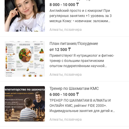
8 000 - 10 000 ₸
Английский просто и с юмором! При
регулярных занятиях +1 уровень за 3
месяца Кому: • новичкам: заложим
твердую базу освоив главные
Алматы, позавчера
грамматические конструкции, что
поможет говорить с первого...
План питания/Похудение
от 12 500 ₸
Приветствую! Я нутрициолог и фитнес-
тренер с большим практическим
опытом подкреплённым научной
базой. Составляю индивидуально для
Алматы, позавчера
вас план сбалансированного питания
с учётом ваших пожеланий. Для...
Тренер по Шахматам КМС
6 000 - 10 000 ₸
ТРЕНЕР ПО ШАХМАТАМ В АЛМАТЫ И
ОНЛАЙН КМС, рейтинг FIDE 2000+.
Индивидуальные занятия для детей и
взрослых. Если вы ищете
Алматы, позавчера
преподавателя, который
действительно заинтересован в