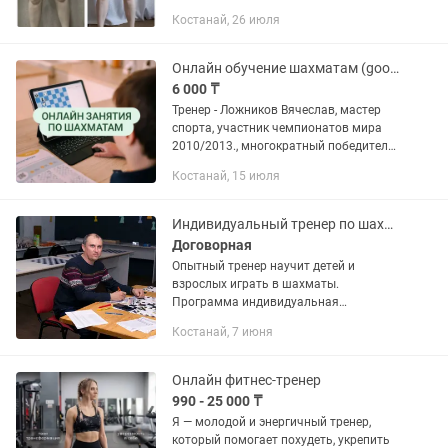
Костанай, 26 июля
Онлайн обучение шахматам (google meet). Тренер-мастер спорта
6 000 ₸
Тренер - Ложников Вячеслав, мастер
спорта, участник чемпионатов мира
2010/2013., многократный победитель
и призер республиканских и
Костанай, 15 июля
международных соревнований. . Опыт
работы более 10-ти лет., с...
Индивидуальный тренер по шахматам
Договорная
Опытный тренер научит детей и
взрослых играть в шахматы.
Программа индивидуальная
обеспечивает быстрое обучение и рост.
Костанай, 7 июня
Приглашаем всех желающих
Онлайн фитнес-тренер
990 - 25 000 ₸
Я — молодой и энергичный тренер,
который помогает похудеть, укрепить