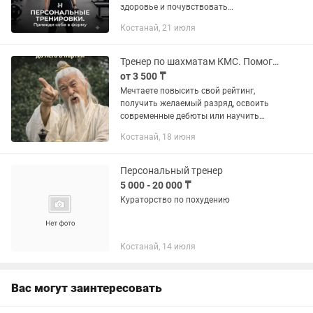
здоровье и почувствовать
уверенность в своём теле. Для каждого
Костанай, 21 июля
клиента создаю индивидуальные
программы тренировок и питания,...
Тренер по шахматам КМС. Помогу улучшить уровень игры
от 3 500 ₸
Мечтаете повысить свой рейтинг,
получить желаемый разряд, освоить
современные дебюты или научить
ребенка логическому мышлению?
Костанай, 18 июня
Давайте заниматься! Меня зовут
Роман, я — Кандидат в мастера спорта
и...
Персональный тренер
5 000 - 20 000 ₸
Кураторство по похудению
Костанай, 14 июля
Вас могут заинтересовать