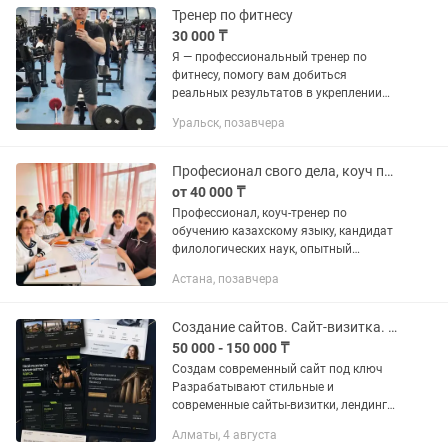
результате ученика, а...
Тренер по фитнесу
30 000 ₸
Я — профессиональный тренер по
фитнесу, помогу вам добиться
реальных результатов в укреплении
тела, улучшении здоровья и
Уральск, позавчера
повышении уровня энергии. Работаю с
мужчинами и женщинами любого
уровня...
Професионал свого дела, коуч по обучению казахскому языку, кандидат филолог
от 40 000 ₸
Профессионал, коуч-тренер по
обучению казахскому языку, кандидат
филологических наук, опытный
преподаватель со стажем 30 лет
Астана, позавчера
приглашает на курсы казахского
языка. Курс в онлайн режиме, 40000
тенге в...
Создание сайтов. Сайт-визитка. Лендинг
50 000 - 150 000 ₸
Создам современный сайт под ключ
Разрабатывают стильные и
современные сайты-визитки, лендинги
(одностраничные сайты) и небольшие
Алматы, 4 августа
корпоративные сайты для бизнеса.