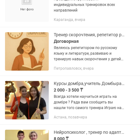
индивидуальных тренировок всех
направлений
Караганда, вчера
Тренер скорочтения, репетитор русского языка и литературы.
Договорная
Являюсь репетитором по русскому
языку и литературе, развиваю и
тренирую навык скорочтения у детей
младших и старших классов.
Петропавловск, вчера
Занимаюсь подготовкой к ЕНТ и
экзаменам.
Курсы домбра,учитель Домбыра обучение офлайн и онлайн
2 000 - 3 500 ₸
Всегда хотели научиться играть на
домбре ? Рада вам сообщить вы
нашли того самого тренера Играю на
домбре вот уже 10 лет С гордостью
Астана, позавчера
могу сказать что выступала в
конкурсах и всегда получала 1-2...
Нейропсихолог , тренер по адаптивному футболу для детей и подростков
8 000 ₸