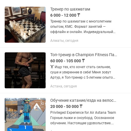
Тренер по шахматам
6 000 - 12 000 ₸
Тренер по шахматам с многолетним
опытом, КМС. Формат занятий —
оффлайн и онлайн. Индивидуальный
подход к каждому ученику. На уроках
Алматы, сегодня
мы будем изучать дебюты, работать
над стратегией и тактикой,...
Топ-тренер в Champion Fitness Пауэрлифтинг, жиросжигание, сила
60 000 - 105 000 ₸
🏋️ Ищу тех, кто хочет стать сильнее,
суше и увереннее в себе! Меня зовут
Артур, я Топ-тренер с 5-летним опытом
работы, КМС по пауэрлифтингу IPF, и
Астана, сегодня
просто человек, который живет
спортом. 📍 Провожу...
Обучение катание/езда на велосипеде,горные лыжи,сноуборд
20 000 - 50 000 ₸
Privileged Experience for Air Astana Team
Горные лыжи и сноуборд. Осознанное
обучение. Настоящее удовольствие.
Горы — это пространство ясности,