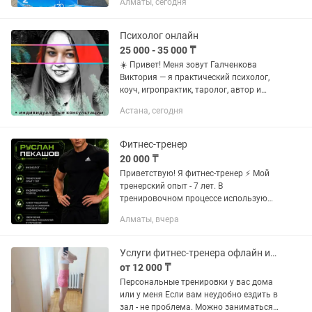
Алматы, сегодня
силы и баланса. Катание — это не
скорость ради...
Психолог онлайн
25 000 - 35 000 ₸
☀️ Привет! Меня зовут Галченкова
Виктория — я практический психолог,
коуч, игропрактик, таролог, автор и
тренер трансформационных и
Астана, сегодня
образовательных программ,
соучредитель и аккредитованный
тренер...
Фитнес-тренер
20 000 ₸
Приветствую! Я фитнес-тренер ⚡️ Мой
тренерский опыт - 7 лет. В
тренировочном процессе использую
индивидуальный подход, основываясь
Алматы, вчера
на практическом опыте и научной базе
👨🔬 Специализируюсь в: •...
Услуги фитнес-тренера офлайн или с выездом для мам
от 12 000 ₸
Персональные тренировки у вас дома
или у меня Если вам неудобно ездить в
зал - не проблема. Можно заниматься