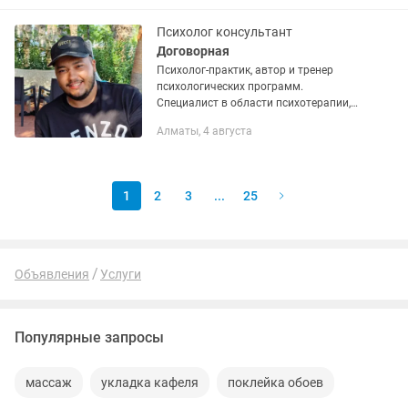
Подойдут для: • кафе и...
Психолог консультант
Договорная
Психолог-практик, автор и тренер
психологических программ.
Специалист в области психотерапии,
специалист в области телесно-
Алматы, 4 августа
ориентированной психотерапии,
Психотерапевт кризисных...
1
2
3
...
25
Объявления
Услуги
Популярные запросы
массаж
укладка кафеля
поклейка обоев