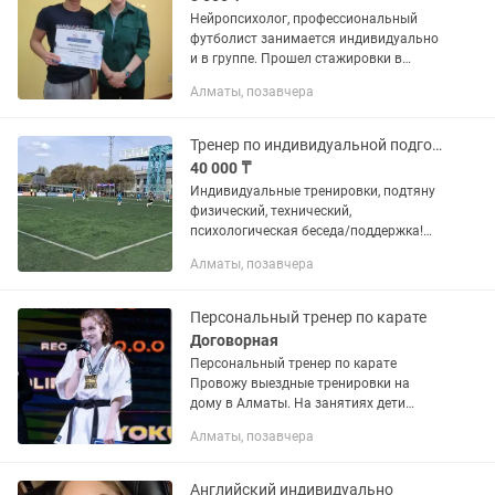
Нейропсихолог, профессиональный
футболист занимается индивидуально
и в группе. Прошел стажировки в
Испании, Португалии , Турции.Также
Алматы, позавчера
работаю с лишним весом.
Тренер по индивидуальной подготовке по футболу!
40 000 ₸
Индивидуальные тренировки, подтяну
физический, технический,
психологическая беседа/поддержка!
Появиться уверенность. Макс 2 детей
Алматы, позавчера
от 7 - 13 лет. Буду забирать (в рамках
доступного адреса и привозить)...
Персональный тренер по карате
Договорная
Персональный тренер по карате
Провожу выездные тренировки на
дому в Алматы. На занятиях дети
развивают дисциплину, уверенность,
Алматы, позавчера
физическую подготовку и интерес к
спорту. Индивидуальный подход к...
Английский индивидуально