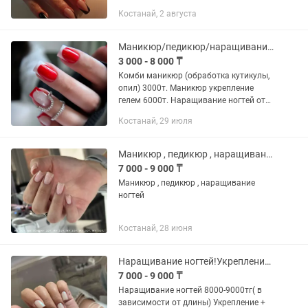
Предварительная запись
Костанай, 2 августа
Маникюр/педикюр/наращивание ногтей
3 000 - 8 000 ₸
Комби маникюр (обработка кутикулы,
опил) 3000т. Маникюр укрепление
гелем 6000т. Наращивание ногтей от
8000т. Педикюр (смарт) от 5000т •
Костанай, 29 июля
аккуратная обработка • стойкое
покрытие • стерильные...
Маникюр , педикюр , наращивание ногтей
7 000 - 9 000 ₸
Маникюр , педикюр , наращивание
ногтей
Костанай, 28 июня
Наращивание ногтей!Укрепление ногтей!Маникюр!Педикюр!Японский маникюр!
7 000 - 9 000 ₸
Наращивание ногтей 8000-9000тг( в
зависимости от длины) Укрепление +