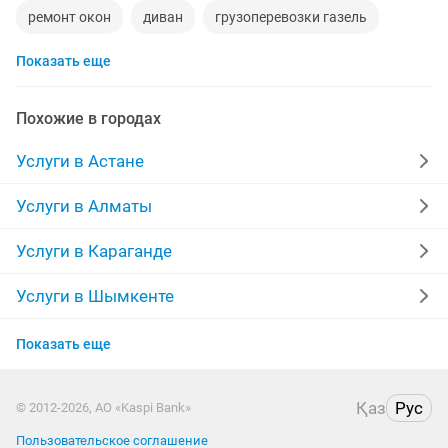
ремонт окон
диван
грузоперевозки газель
Показать еще
манипулятор
сборка мебели
кухни
стяжка полов
уборка квартир
забор
Похожие в городах
укладка ламината
фотограф
эвакуатор
Услуги в Астане
камаз
временная прописка
ремонт ванной
Услуги в Алматы
няни
сварочные работы
кухни на заказ
Услуги в Караганде
отделочные работы
дезинфекция
фотосессия
Услуги в Шымкенте
Услуги в Усть-Каменогорске
кирпичи
ремонт пластиковых окон
капельницы
Показать еще
Услуги в Актобе
крыши
строительство домов
детский сад
Қаз
Рус
© 2012-2026, АО «Kaspi Bank»
Услуги в Павлодаре
Пользовательское соглашение