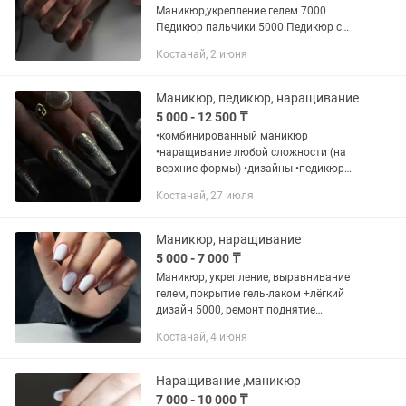
Маникюр,укрепление гелем 7000
Педикюр пальчики 5000 Педикюр с
обработкой стопы и покрытием 8000
Костанай, 2 июня
Маникюр, педикюр, наращивание
5 000 - 12 500 ₸
•комбинированный маникюр
•наращивание любой сложности (на
верхние формы) •дизайны •педикюр
Inst:
Костанай, 27 июля
Маникюр, наращивание
5 000 - 7 000 ₸
Маникюр, укрепление, выравнивание
гелем, покрытие гель-лаком +лëгкий
дизайн 5000, ремонт поднятие
клюющих ногтей 5500.снятие входит в
Костанай, 4 июня
стоимость. наращивание от 7000
стерильность 100% инструмент...
Наращивание ,маникюр
7 000 - 10 000 ₸