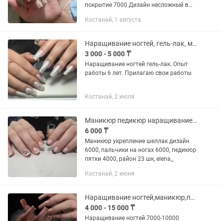
покрытие 7000 Дизайн несложный в
подарок Снятие1000тг Район Кжби
Костанай, 1 августа
Звоните по номеру - Гузель) Буду рада
каждой)
Наращивание ногтей, гель-лак, маникюр
3 000 - 5 000 ₸
Наращивание ногтей гель-лак. Опыт
работы 6 лет. Прилагаю свои работы
Костанай, 2 июля
Маникюр педикюр наращивание костанай
6 000 ₸
Маникюр укрепление шеллак дизайн
6000, пальчики на ногах 6000, педикюр
пятки 4000, район 23 шк, elena_
Костанай, 2 июня
Наращивание ногтей,маникюр,педикюр
4 000 - 15 000 ₸
Наращивание ногтей 7000-10000