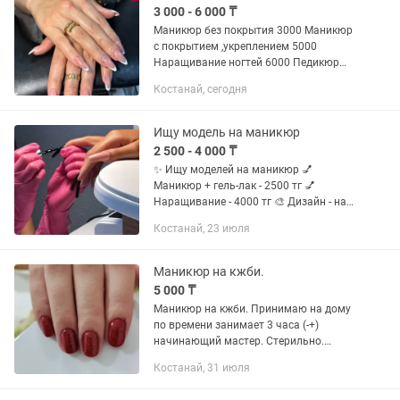
3 000 - 6 000 ₸
Маникюр без покрытия 3000 Маникюр
с покрытием ,укреплением 5000
Наращивание ногтей 6000 Педикюр
(только пальчиковый)6000 Снятие
Костанай, сегодня
чужого материала 1000 Принимаю на
дому Стерильный инструмент
Уютная...
Ищу модель на маникюр
2 500 - 4 000 ₸
✨ Ищу моделей на маникюр 💅
Маникюр + гель-лак - 2500 тг 💅
Наращивание - 4000 тг 🎨 Дизайн - на
ваш выбор. 📍 Находимся в центре, в
Костанай, 23 июля
здании «Детский мир». 📲 Запись уже
открыта! По всем вопросам:...
Маникюр на кжби.
5 000 ₸
Маникюр на кжби. Принимаю на дому
по времени занимает 3 часа (-+)
начинающий мастер. Стерильно.
Наращивание ногтей не делаю.
Костанай, 31 июля