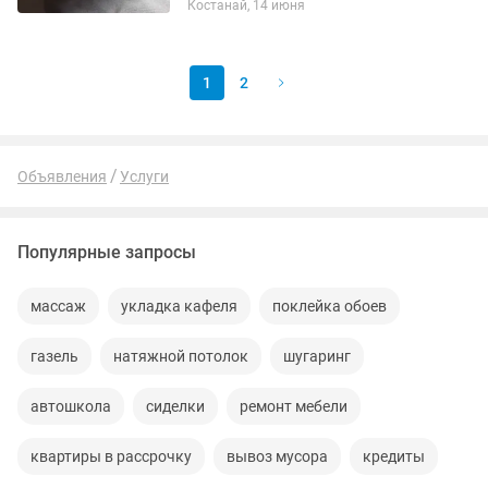
Костанай, 14 июня
1
2
Объявления
Услуги
Популярные запросы
массаж
укладка кафеля
поклейка обоев
газель
натяжной потолок
шугаринг
автошкола
сиделки
ремонт мебели
квартиры в рассрочку
вывоз мусора
кредиты