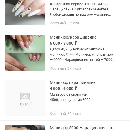
Аппаратная обработка пальчиков
Наращивание и укрепление ногтей
Любой дизайн по вашему желанию
Инструмент индивидуальный для
Костанай, 5 июля
каждого клиента Большая палитра С
удовольствием сделаю Ваши
ноготочки...
Маникюр/наращивание
6 000 - 8 000 ₸
Девочки, ищу новых клиенток на
маникюр 🤍✨ • Маникюр с покрытием
— 6000 • Наращивание ногтей — 7000–
8000 🎁 При записи укажите, что
Костанай, 27 июля
пришли с каспи — и получите скидку
-1000 на любую услугу ногтевого...
Маникюр наращивание
4 500 - 6 000 ₸
Маникюр с покрытием
4500,наращивание 6000
Костанай, 25 июня
Маникюр 5000.Наращивание ногтей 6000