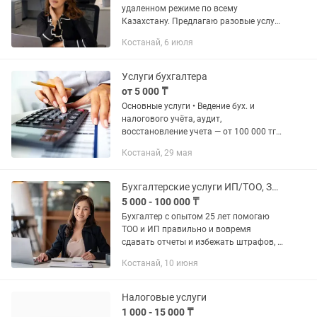
удаленном режиме по всему
Казахстану. Предлагаю разовые услуги
и полное сопровождение ИП и ТОО. -
Костанай, 6 июля
Открытие/Приостановление/
Ликвидация ТОО, ИП - Отправка: ЭСФ,
СНТ,...
Услуги бухгалтера
от 5 000 ₸
Основные услуги • Ведение бух. и
налогового учёта, аудит,
восстановление учета — от 100 000 тг •
Консультации — от 5 000 тг • Открытие
Костанай, 29 мая
ИП — 5 000 тг / ТОО — 10 000 тг •
Ликвидация ИП — от 15 000 тг /...
Бухгалтерские услуги ИП/ТОО, Закрытие ИП, ЭСФ, СНТ
5 000 - 100 000 ₸
Бухгалтер с опытом 25 лет помогаю
ТОО и ИП правильно и вовремя
сдавать отчеты и избежать штрафов, а
также по всеобщему декларированию,
Костанай, 10 июня
сокращать расходы, оптимизировать
налоги, кассовые разрывы. На...
Налоговые услуги
1 000 - 15 000 ₸