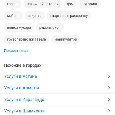
газель
натяжной потолок
дом
шугаринг
мебель
сиделки
квартиры в рассрочку
вывоз мусора
ремонт окон
грузоперевозки газель
манипулятор
Показать еще
реставрация мебели
сборка мебели
компьютер
кухни
стяжка полов
уборка квартир
забор
Похожие в городах
укладка ламината
перетяжка мебели
фотограф
Услуги в Астане
долг
камаз
временная прописка
Услуги в Алматы
ремонт ванной
няни
сварочные работы
Услуги в Караганде
кухни на заказ
отделочные работы
дезинфекция
Услуги в Шымкенте