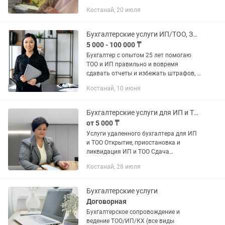
грузоперевозки) ✔ Полное
Костанай, 20 июля
бухгалтерское сопровождение «под
ключ» ✔ Ведение ТОО и ИП на всех
режимах...
Бухгалтерские услуги ИП/ТОО, Закрытие ИП, ЭСФ, СНТ
5 000 - 100 000 ₸
Бухгалтер с опытом 25 лет помогаю
ТОО и ИП правильно и вовремя
сдавать отчеты и избежать штрафов, а
также по всеобщему декларированию,
Костанай, 10 июня
сокращать расходы, оптимизировать
налоги, кассовые разрывы. На...
Бухгалтерские услуги для ИП и ТОО
от 5 000 ₸
Услуги удаленного бухгалтера для ИП
и ТОО Открытие, приостановка и
ликвидация ИП и ТОО Сдача
налоговой отчетности вовремя и без
Костанай, 28 июля
ошибок ф100.00, ф200.00, ф300.00,
ф700.00, ф910.00, ф701.00, ф701.01,...
Бухгалтерские услуги
Договорная
Бухгалтерское сопровождение и
ведение ТОО/ИП/КХ (все виды