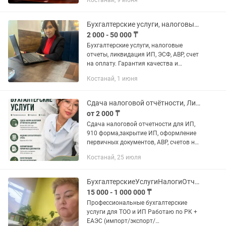
Костанай, 9 июня
Отчеты; •И др. услуги по ТОО/ИП.
Бухгалтерские услуги, налоговые отчеты, ликвидация ИП, ЭСФ, АВР
2 000 - 50 000 ₸
Бухгалтерские услуги, налоговые
отчеты, ликвидация ИП, ЭСФ, АВР, счет
на оплату. Гарантия качества и
скорости. Опыт работы в сфере
Костанай, 1 июня
кадровой документации 9 лет. Разовые
услуги и полное сопровождение...
Сдача налоговой отчётности, Ликвидация ИП, Первичные документы
от 2 000 ₸
Сдача налоговой отчетности для ИП,
910 форма,закрытие ИП, оформление
первичных документов, АВР, счетов на
оплату, консультация
Костанай, 25 июля
БухгалтерскиеУслугиНалогиОтчетыКонсультированиеУдалено
15 000 - 1 000 000 ₸
Профессиональные бухгалтерские
услуги для ТОО и ИП Работаю по РК +
ЕАЭС (импорт/экспорт/