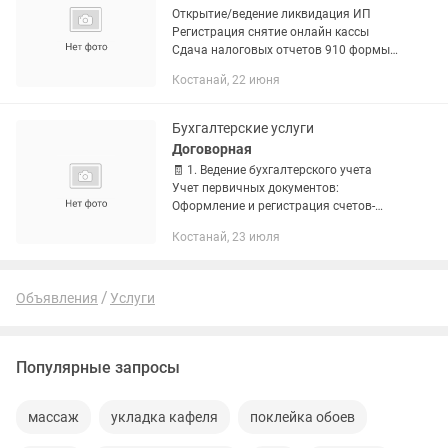
Открытие/ведение ликвидация ИП
Регистрация снятие онлайн кассы
Сдача налоговых отчетов 910 формы
Возвраты соц. платежей Трудовой
Костанай, 22 июня
договор Декрет: ведение, расчет
декретных Анализ ИП Смена
рег.данных...
Бухгалтерские услуги
Договорная
🧾 1. Ведение бухгалтерского учета
Учет первичных документов:
Оформление и регистрация счетов-
фактур (в том числе через ИС ЭСФ).
Костанай, 23 июля
Накладные, акты выполненных работ,
кассовые чеки. Учет денежных...
Объявления
Услуги
Популярные запросы
массаж
укладка кафеля
поклейка обоев