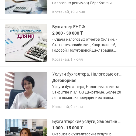
налоговых режимов) Обработка и
формирование первичной учетной
Костанай, 19 июня
документации (в том числе разноска в
1С) по всем видам операций...
Бухгалтер ЕНПФ
2 000 - 30 000 ₸
• Сдача налоговых отчётов Онлайн. •
Статистическийотчет, Квартальный,
Годовой, Полугодовой,Декларация.
•Регистрация/ликвидация ИП,ТОО •
Костанай, 1 июля
Изменение регистрац данных ИП,ТОО
•Смена налогового режима,...
Услуги бухгалтера, Налоговые отчеты, Закрытие ИП/ТОО, Декретные.
Договорная
Услуги бухгалтера, Налоговые отчеты,
Закрытие ИП/ТОО, Декретные. Более 20
лет я помогаю предпринимателям
навести порядок в бухгалтерии,
Костанай, 9 июня
предоставляя полный спектр услуг для
ТОО и ИП. Почему...
Бухгалтерские услуги, Закрытие ИП,ТОО, Декларация, Отчеты, Разблокировка сч
1 000 - 15 000 ₸
Оказываю бухгалтерские услуги в