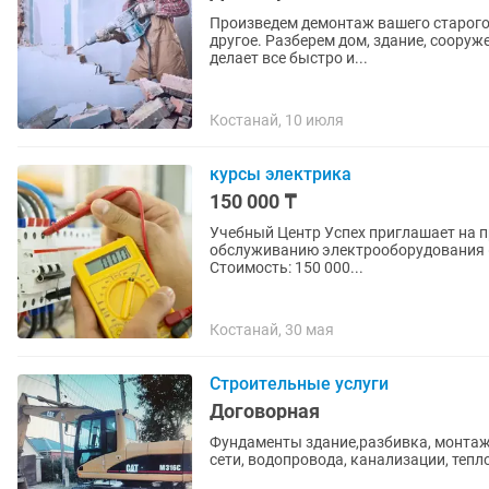
Произведем демонтаж вашего старого 
другое. Разберем дом, здание, сооружение. Работаем по всей Костанайской области. Бригада
делает все быстро и...
Костанай, 10 июля
курсы электрика
150 000 ₸
Учебный Центр Успех приглашает на 
обслуживанию электрооборудования (электрика). Срок обучения: 48 ч
Стоимость: 150 000...
Костанай, 30 мая
Строительные услуги
Договорная
Фундаменты здание,разбивка, монтаж,
сети, водопровода, канализации, тепл