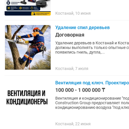
Костанай, 10 июня
Удаление спил деревьев
Договорная
Удаление деревьев в Костанай и Костанайской области — сложная и опасная задача, которую
должны выполнять только опытные сп
появились гниль, дупла,...
Костанай, 7 июля
Вентиляция под ключ. Проектир
100 000 - 1 000 000 ₸
Вентиляция и кондиционирование "под 
Construction Group предоставляет пол
кондиционированию воздуха "под ключ"
Костанай, 22 июня