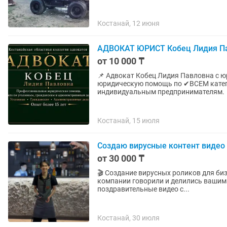
Костанай, 12 июня
АДВОКАТ ЮРИСТ Кобец Лидия Пав
от 10 000 ₸
📌 Адвокат Кобец Лидия Павловна с ю
юридическую помощь по ✔ВСЕМ категориям✔ дел: 1. гражданам, 2.
ин
Костанай, 15 июля
Создаю вирусные контент видео 
от 30 000 ₸
🎬 Создание вирусных роликов для бизнеса Хотите, чтобы о вашем магазине, ре
компании говорили и делились вашим видео в соцсетях? Я с
поздравительные видео с...
Костанай, 30 июля