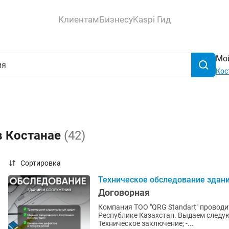
Клиентам
Бизнесу
Kaspi Гид
Мой
Кос
в Костанае
(42)
Сортировка
Техническое обследование здан
Договорная
Компания ТОО "QRG Standart" проводи
Республике Казахстан. Выдаем следую
Техническое заключение; -...