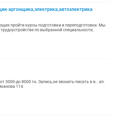
ик-аргонщика,электрика,автоэлектрика
ющих пройти курсы подготовки и переподготовки. Мы
 трудоустройстве по выбранной специальности,
 3000-до 8000 тн. Запись,не звонить-писать в в...ап.
 здание Атлант Касымханова 114.