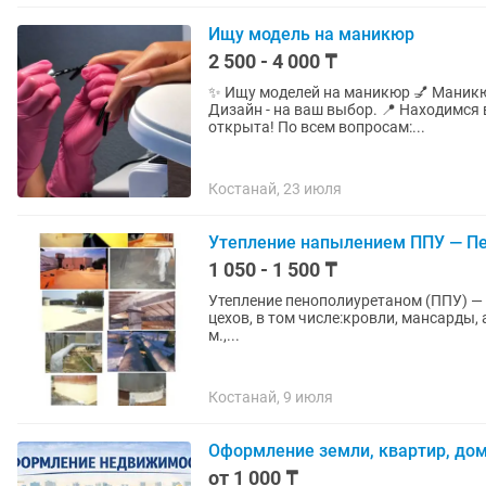
Ищу модель на маникюр
2 500 - 4 000 ₸
✨ Ищу моделей на маникюр 💅 Маникюр + гель-лак - 2500 тг 💅 Наращивание - 4000 тг 🎨
Дизайн - на ваш выбор. 📍 Находимся в центре, в здании «Детский мир». 📲 Запись уже
открыта! По всем вопросам:...
Костанай, 23 июля
Утепление напылением ППУ — П
1 050 - 1 500 ₸
Утепление пенополиуретаном (ППУ) — 
цехов, в том числе:кровли, мансарды,
м.,...
Костанай, 9 июля
Оформление земли, квартир, дом
от 1 000 ₸