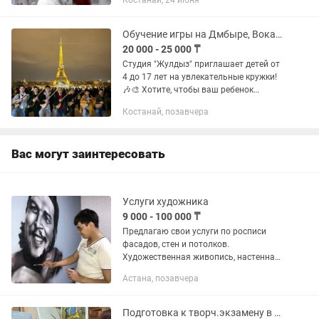
Костанай, 24 июня
рисованию, Пластилиновой анимации.
У нас четыре филиала по г. Костанай
(...
Обучение игры на Дмбыре, Вокал, Хореография, Живопись.
20 000 - 25 000 ₸
Студия "Жулдыз" приглашает детей от
4 до 17 лет на увлекательные кружки!
🎶🎨 Хотите, чтобы ваш ребенок
развивал свои таланты и увлекался
Костанай, позавчера
творчеством? Студия "Жулдыз"
предлагает уникальные занятия для...
Вас могут заинтересовать
Услуги художника
9 000 - 100 000 ₸
Предлагаю свои услуги по росписи
фасадов, стен и потолков.
Художественная живопись, настенная
аэрография, барельеф.
Астана, позавчера
Подготовка к творч.экзамену в Вуз. Архитектура,Дизайн,Изо. Урок Черчения,