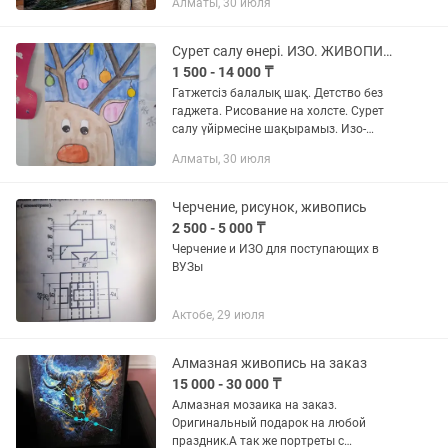
Алматы, 30 июля
сложности: — муралы — граффити —
художественная роспись — роспись в
квартире —...
Сурет салу өнері. ИЗО. ЖИВОПИСЬ. Рисование. Творчество. Поделки
1 500 - 14 000 ₸
Гатжетсіз балалық шақ. Детство без
гаджета. Рисование на холсте. Сурет
салу үйірмесіне шақырамыз. Изо-
творчество. Арт -терапия. Поделки.
Алматы, 30 июля
Пазлы. Рисование с родителями.
Приглашаем Вас в Наш Центр...
Черчение, рисунок, живопись
2 500 - 5 000 ₸
Черчение и ИЗО для поступающих в
ВУЗы
Актобе, 29 июля
Алмазная живопись на заказ
15 000 - 30 000 ₸
Алмазная мозаика на заказ.
Оригинальный подарок на любой
праздник.А так же портреты с