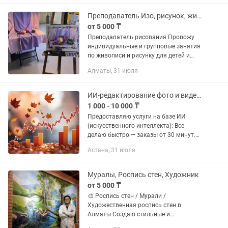
Полиграфия печать.
Преподаватель Изо, рисунок, живопись.
от 5 000 ₸
Преподаватель рисования Провожу
индивидуальные и групповые занятия
по живописи и рисунку для детей и
взрослых. Обучаю с нуля и помогаю
Алматы, 31 июля
совершенствовать уже имеющиеся
навыки. Программы...
ИИ-редактирование фото и видео Быстро и качественно
1 000 - 10 000 ₸
Предоставляю услуги на базе ИИ
(искусственного интеллекта): Все
делаю быстро — заказы от 30 минут.
Оплата после предварительного
Астана, 31 июля
примера (если нужно). 🖼 УСЛУГИ: 📷
Фото (от 1000 ₸ / фото): –...
Муралы, Роспись стен, Художник
от 5 000 ₸
🎨 Роспись стен / Мурали /
Художественная роспись стен в
Алматы Создаю стильные и
качественные росписи стен любой