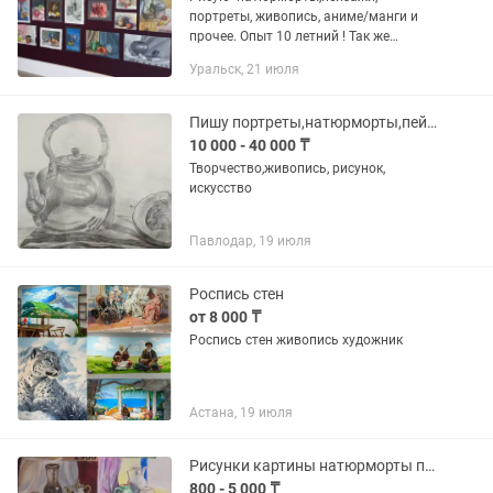
портреты, живопись, аниме/манги и
прочее. Опыт 10 летний ! Так же
(дизайнер интерьера/+графический)
Уральск, 21 июля
__Писать ! __ Цена: зависит от -
материалов - размера формата -...
Пишу портреты,натюрморты,пейзажи на заказ
10 000 - 40 000 ₸
Творчество,живопись, рисунок,
искусство
Павлодар, 19 июля
Роспись стен
от 8 000 ₸
Роспись стен живопись художник
Астана, 19 июля
Рисунки картины натюрморты продаю (художник на заказ)
800 - 5 000 ₸