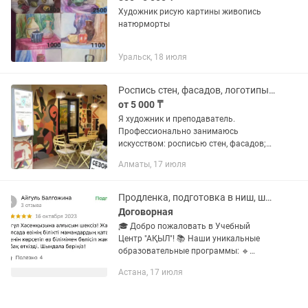
Художник рисую картины живопись
натюрморты
Уральск, 18 июля
Роспись стен, фасадов, логотипы, интерьерные картины, арт-проекты
от 5 000 ₸
Я художник и преподаватель.
Профессионально занимаюсь
искусством: росписью стен, фасадов;
декоративные арт проекты,
Алматы, 17 июля
интерьерные картины. -Реализую
любые идеи — начинаем с вашей идеи,
эскиз,...
Продленка, подготовка в ниш, шахматы, казахский язык
Договорная
🎓 Добро пожаловать в Учебный
Центр "АҚЫЛ"! 📚 Наши уникальные
образовательные программы: 🔹
ПРЕДШКОЛЬНАЯ ПОДГОТОВКА -
Астана, 17 июля
Обучение буквам и цифрам, развитие
социальных навыков, творческие
занятия....