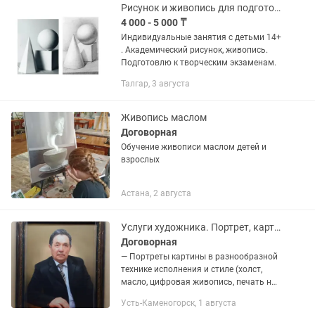
Рисунок и живопись для подготовки к экзаменам.
4 000 - 5 000 ₸
Индивидуальные занятия с детьми 14+
. Академический рисунок, живопись.
Подготовлю к творческим экзаменам.
Талгар, 3 августа
Живопись маслом
Договорная
Обучение живописи маслом детей и
взрослых
Астана, 2 августа
Услуги художника. Портрет, картинына заказ.
Договорная
— Портреты картины в разнообразной
технике исполнения и стиле (холст,
масло, цифровая живопись, печать на
холсте); — Модульные картины; —
Усть-Каменогорск, 1 августа
Картины; — Печать на холсте; —