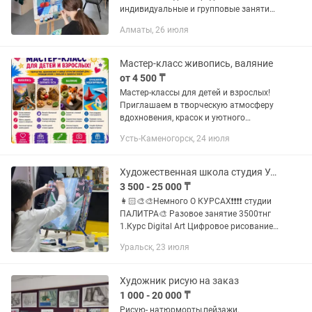
индивидуальные и групповые занятия
по академическому рисунку, живописи
Алматы, 26 июля
и композиции для абитуриентов,
поступающих в художественные
ВУЗы,...
Мастер-класс живопись, валяние
от 4 500 ₸
Мастер-классы для детей и взрослых!
Приглашаем в творческую атмосферу
вдохновения, красок и уютного
общения ✨ У нас каждый сможет
Усть-Каменогорск, 24 июля
создать что-то красивое своими
руками и провести время с...
Художественная школа студия Уральск
3 500 - 25 000 ₸
👩🏻🎨🎨Немного О КУРСАХ❗❗❗❗ студии
ПАЛИТРА🎨 Разовое занятие 3500тнг
1.Курс Digital Art Цифровое рисование
на планшете 8 занятий. 30000тнг 🔺2.
Уральск, 23 июля
Азы портрета стоимость 25000т. 8
занятий 🔺3.Акварель...
Художник рисую на заказ
1 000 - 20 000 ₸
Рисую- натюрморты,пейзажи,