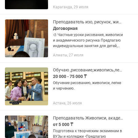
фото,картины вышивкой крестиком так
Караганда, 29 июля
же очень оригинальны.
Преподаватель изо, рисунок, живопись подготовка к экзаменам
Договорная
🎨 Частные уроки рисования, живописи
и академического рисунка Предлагаю
индивидуальные занятия для детей,
подростков и взрослых . Обучение
Алматы, 27 июля
подойдет как для начинающих, так и
для тех, кто хочет...
Обучаю ,рисование,живопись,лепка,резьба по дереву.
20 000 - 75 000 ₸
Обучение рисованию, живописи, лепке
и черчению.
Астана, 26 июля
Преподаватель Живописи, академического рисунка, изо
от 5 000 ₸
Подготовка к творческим экзаменам в
ВУЗы и колледжи •Предлагаю