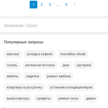
1
2
3
...
5
Объявления
Услуги
Популярные запросы
массаж
укладка кафеля
поклейка обоев
газель
натяжной потолок
дом
шугаринг
мебель
сиделки
ремонт мебели
квартиры в рассрочку
установка кондиционеров
вывоз мусора
кредиты
ремонт окон
диван