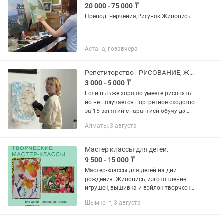
20 000 - 75 000 ₸
Препод. Черчения,Рисунок.Живопись
Астана, позавчера
Репетиторство - РИСОВАНИЕ, ЖИВОПИСЬ, АКАДЕМИЧЕСКИЙ РИСУНОК.
3 000 - 5 000 ₸
Если вы уже хорошо умеете рисовать
но не получается портретное сходство
за 15-занятий с гарантией обучу до
портретного сходства.- Отдельные
Алматы, 3 августа
обучения Опыт в преподавании
рисунка взрослым и детям ....
Мастер классы для детей.
9 500 - 15 000 ₸
Мастер-классы для детей на дни
рождения. Живопись, изготовление
игрушек, вышивка и войлок творческий
подход. Большой опыт работы.
Шымкент, 3 августа
Творческий подход.
Профессиональный художник.