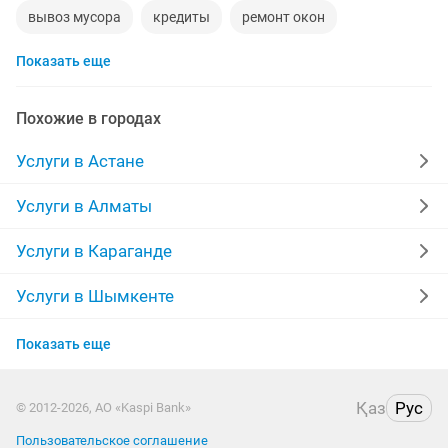
вывоз мусора
кредиты
ремонт окон
Показать еще
грузоперевозки газель
манипулятор
установка дверей
реставрация мебели
Похожие в городах
сборка мебели
компьютер
кухни
Услуги в Астане
стяжка полов
уборка квартир
забор
Услуги в Алматы
укладка ламината
перетяжка мебели
фотограф
Услуги в Караганде
долг
камаз
временная прописка
сварщик
Услуги в Шымкенте
Услуги в Усть-Каменогорске
ремонт ванной
няни
сварочные работы
Показать еще
Услуги в Актобе
кухни на заказ
отделочные работы
дезинфекция
Қаз
Рус
© 2012-2026, АО «Kaspi Bank»
Услуги в Таразе
фотосессия
кирпичи
Пользовательское соглашение