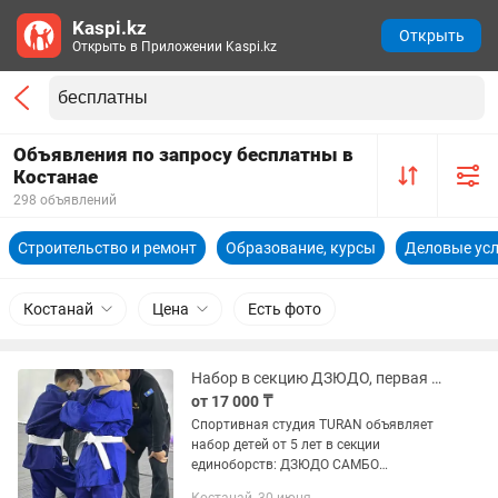
Kaspi.kz
Открыть
Открыть в Приложении Kaspi.kz
Объявления по запросу бесплатны в
Костанае
298 объявлений
Строительство и ремонт
Образование, курсы
Деловые усл
Костанай
Цена
Есть фото
Набор в секцию ДЗЮДО, первая тренировка БЕСПЛАТНО!
от 17 000 ₸
Спортивная студия TURAN объявляет
набор детей от 5 лет в секции
единоборств: ДЗЮДО САМБО
КАЗАКША КУРЕС Также есть группы