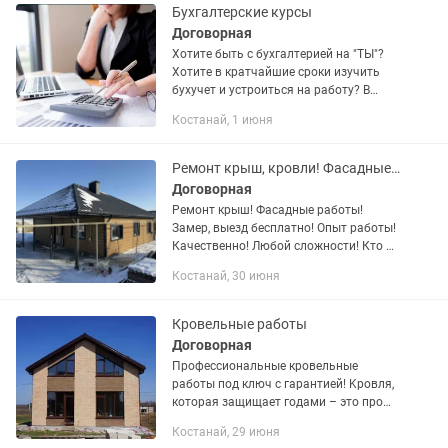
скидка...
Бухгалтерские курсы
Договорная
Хотите быть с бухгалтерией на "ТЫ"?
Хотите в кратчайшие сроки изучить
бухучет и устроиться на работу? В
течении курса могу обучить основам
Костанай, 1 июня
бухгалтерии, работать в 1с, начислять
заработную плату ,...
Ремонт крыш, кровли! Фасадные работы!
Договорная
Ремонт крыш! Фасадные работы!
Замер, выезд бесплатно! Опыт работы!
Качественно! Любой сложности! Кто не
успел сделать крышу летом, звоните на
Костанай, 30 июня
погодные условия не смотрим.
Кровельные работы
Договорная
Профессиональные кровельные
работы под ключ с гарантией! Kpoвля,
котopaя зaщищает годами – это пpo
нас! Бригада опытных кровельщиков
Костанай, 29 июня
выполнит кровельные работы любой