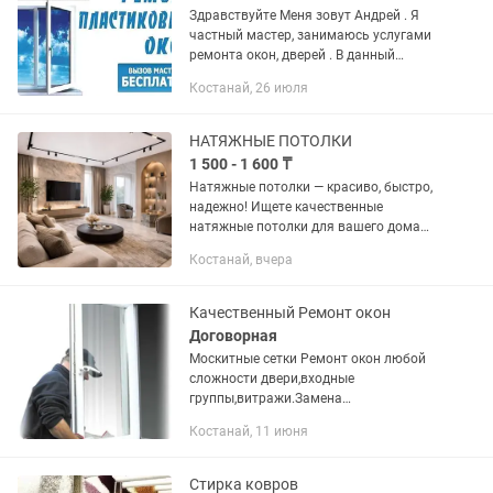
Здравствуйте Меня зовут Андрей . Я
частный мастер, занимаюсь услугами
ремонта окон, дверей . В данный
момент свободен и жду вашего звонка,
Костанай, 26 июля
сделаю вам скидку 10%, если
позвоните сегодня. Приеду к вам...
НАТЯЖНЫЕ ПОТОЛКИ
1 500 - 1 600 ₸
Натяжные потолки — красиво, быстро,
надежно! Ищете качественные
натяжные потолки для вашего дома
или офиса? Мы предлагаем: ✨
Костанай, вчера
Широкий ассортимент: матовые,
глянцевые, сатиновые, фотопечать и...
Качественный Ремонт окон
Договорная
Москитные сетки Ремонт окон любой
сложности двери,входные
группы,витражи.Замена
резины,фурнитуры.Установка
Костанай, 11 июня
откосов,стеклопакетов,подоконников.О
смотр и выезд БЕСПЛАТНО. Также
выезд в районы.
Стирка ковров