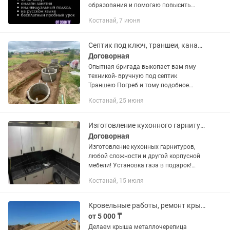
образования и помогаю повысить
оценки, устранить пробелы в знаниях и
Костанай, 7 июня
подготовиться к экзаменам. ✅
Повышение успеваемости ✅...
Септик под ключ, траншеи, канализация
Договорная
Опытная бригада выкопает вам яму
техникой- вручную под септик
Траншею Погреб и тому подобное
Пенсионерам скидка Цена договорная
Костанай, 25 июня
Выезд бесплатный
Изготовление кухонного гарнитура
Договорная
Изготовление кухонных гарнитуров,
любой сложности и другой корпусной
мебели! Установка газа в подарок!
Выезд на замер бесплатно!
Костанай, 15 июля
Кровельные работы, ремонт крыши любой сложности
от 5 000 ₸
Делаем крыша металлочерепица