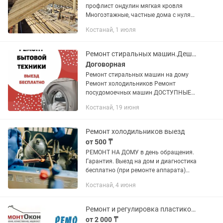
профлист ондулин мягкая кровля
Многоэтажные, частные дома с нуля
демонтаж монтаж старую на новую
Костанай, 1 июля
Большой опыт работы качественно не
дорого любой сложности звоните на...
Ремонт стиральных машин.Дешевле не бывает,Звоните убедитесь
Договорная
Ремонт стиральных машин на дому
Ремонт холодильников Ремонт
посудомоечных машин ДОСТУПНЫЕ
ЦЕНЫ Собственный склад
Костанай, 19 июня
оригинальных запчастей Выезд в
течении дня гарантия от фирмы.
Здравствуйте наш сервис...
Ремонт холодильников выезд
от 500 ₸
РЕМОНТ НА ДОМУ в день обращения.
Гарантия. Выезд на дом и диагностика
бесплатно (при ремонте аппарата)
Ремонт Холодильников. Ремонтирую
Костанай, 4 июня
холодильники, приеду и решу проблему
любой сложности на...
Ремонт и регулировка пластиковых окон и дверей, замена резинок
от 2 000 ₸