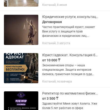
разрядов. Участие в Чемпионате
Костанай, 8 июня
области и РК, детский кубок РК.
Юридические услуги, консультация бесплатно
Договорная
Частно практикующий юрист, окажет
Вам услугу о защищите прав
физических и юридических лиц.
Представительство в судах всех
Костанай, 3 августа
инстанций по гражданским и
административным делам. Занимаюсь
бракоразводными...
Юрист/адвокат. Консультация бесплатно
от 10 000 ₸
Экономические споры — наша
специализация. Защита интересов
бизнеса, грамотная позиция в суде,
анализ договоров и построение
Костанай, позавчера
стратегии. Чётко, юридически
грамотно и с ориентацией на
практический...
Репетитор по математике/физике/химии 5-9 кл Онлайн Пробный урок бесплатно
от 3 500 ₸
Здравствуйте! Меня зовут Аэлита. Уже
более 5 лет работаю в сфере