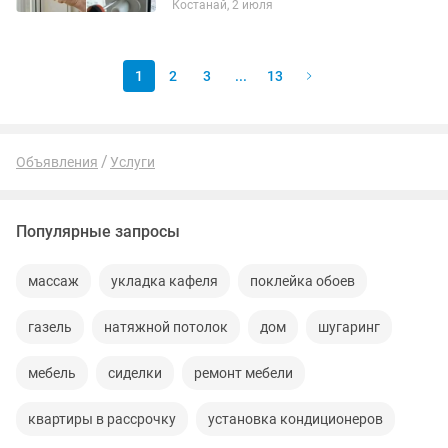
Костанай, 2 июля
к вам сразу с ремонтом и материалом,
c раннего утра и...
1
2
3
...
13
Объявления
Услуги
Популярные запросы
массаж
укладка кафеля
поклейка обоев
газель
натяжной потолок
дом
шугаринг
мебель
сиделки
ремонт мебели
квартиры в рассрочку
установка кондиционеров