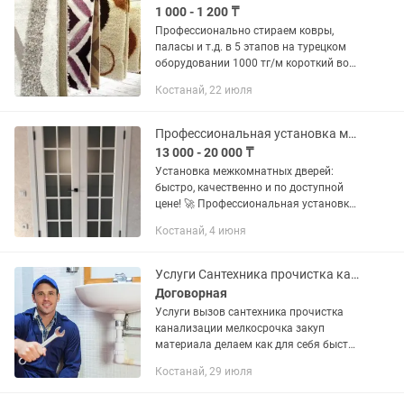
1 000 - 1 200 ₸
Профессионально стираем ковры,
паласы и т.д. в 5 этапов на турецком
оборудовании 1000 тг/м короткий ворс
1200 тг/ м длинный ворс Заберем и
Костанай, 22 июля
привезем бесплатно
Профессиональная установка межкомнатных дверей
13 000 - 20 000 ₸
Установка межкомнатных дверей:
быстро, качественно и по доступной
цене! 🚀 Профессиональная установка
межкомнатных дверей — это гарантия
Костанай, 4 июня
долговечности и эстетичного вида
вашего интерьера. Мы...
Услуги Сантехника прочистка канализации
Договорная
Услуги вызов сантехника прочистка
канализации мелкосрочка закуп
материала делаем как для себя быстро
качественно работаем с ОСИ Пкск
Костанай, 29 июля
договора ИП Акватория выдаем
документы гарантия пенсионерам