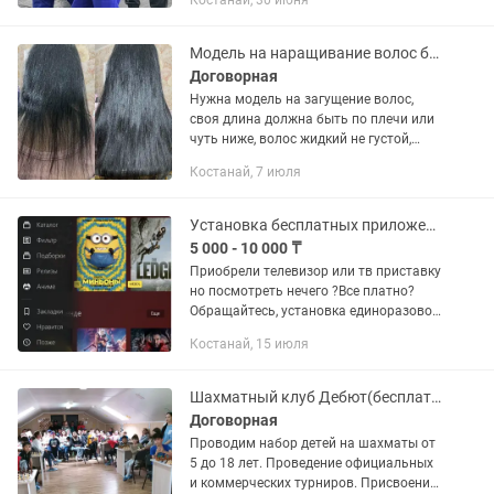
Костанай, 30 июня
для ВЗРОСЛЫХ! • Первое пробное
занятие БЕСПЛАТНО ! Адрес:
г.Костанай,...
Модель на наращивание волос бесплатно
Договорная
Нужна модель на загущение волос,
своя длина должна быть по плечи или
чуть ниже, волос жидкий не густой,
цвет тёмный или чёрный! Можем
Костанай, 7 июля
сделать коррекцию с вашими
волосами. Все бесплатно, делать
будет...
Установка бесплатных приложений на smart tv, android tv
5 000 - 10 000 ₸
Приобрели телевизор или тв приставку
но посмотреть нечего ?Все платно?
Обращайтесь, установка единоразово
бесплатных приложений с огромным
Костанай, 15 июля
количеством фильмов и каналов и
многое другое без абонентской...
Шахматный клуб Дебют(бесплатные группы)
Договорная
Проводим набор детей на шахматы от
5 до 18 лет. Проведение официальных
и коммерческих турниров. Присвоение