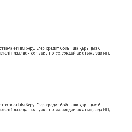
егелі 1 жылдан көп уақыт өтсе, сондай-ақ атыңызда ИП,
егелі 1 жылдан көп уақыт өтсе, сондай-ақ атыңызда ИП,