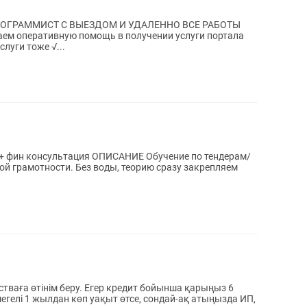
РОГРАММИСТ С ВЫЕЗДОМ И УДАЛЕННО ВСЕ РАБОТЫ
 оперативную помощь в получении услуги портала
луги тоже √...
я + фин консультация ОПИСАНИЕ Обучение по тендерам/
ой грамотности. Без воды, теорию сразу закрепляем
егелі 1 жылдан көп уақыт өтсе, сондай-ақ атыңызда ИП,