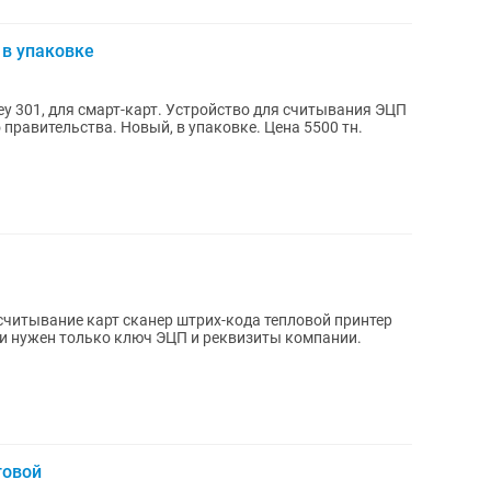
 в упаковке
ey 301, для смарт-карт. Устройство для считывания ЭЦП
правительства. Новый, в упаковке. Цена 5500 тн.
считывание карт сканер штрих-кода тепловой принтер
истрации нужен только ключ ЭЦП и реквизиты компании.
говой