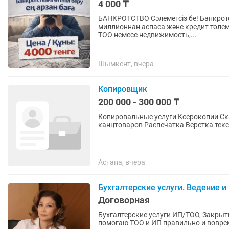
4 000 ₸
БАНКРОТСТВО Сәлеметсіз бе! Банкротстваға өтінім беру. Егер кредит бойынша қарыңыз 6
миллионнан аспаса және кредит төлем
ТОО немесе недвижимость,...
Шымкент, вчера
Копировщик
200 000 - 300 000 ₸
Копировальные услуги Ксерокопии Сканирование Получение 
канцтоваров Распечатка Верс
Астана, вчера
Бухгалтерские услуги. Ведение и
Договорная
Бухгалтерские услуги ИП/ТОО, Закрытие ИП, ЭСФ, СНТ Бухгал
помогаю ТОО и ИП правильно и вовремя сдав