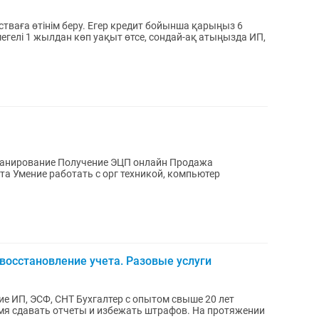
егелі 1 жылдан көп уақыт өтсе, сондай-ақ атыңызда ИП,
ЭЦП онлайн Продажа
тка текста Умение работать с орг техникой, компьютер
 восстановление учета. Разовые услуги
тер с опытом свыше 20 лет
ать отчеты и избежать штрафов. На протяжении