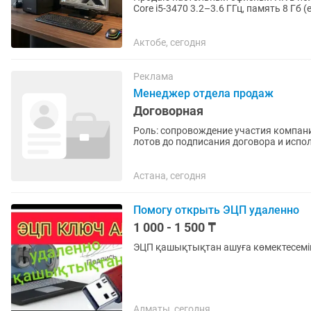
Core i5-3470 3.2–3.6 ГГц, память 8 Гб
шустрый сиcтемный SSD диск...
Актобе, сегодня
Реклама
Менеджер отдела продаж
Договорная
Роль: сопровождение участия компани
лотов до подписания договора и испо
закупки, закупки...
Астана, сегодня
Помогу открыть ЭЦП удаленно
1 000 - 1 500 ₸
ЭЦП қашықтықтан ашуға көмектесемін
Алматы, сегодня