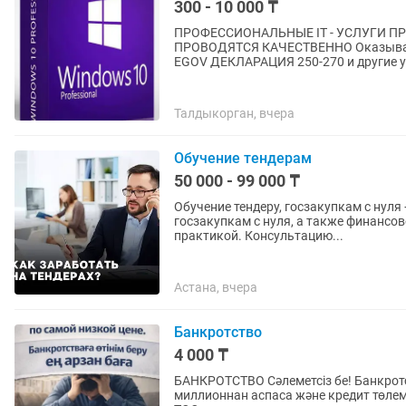
300 - 10 000 ₸
ПРОФЕССИОНАЛЬНЫЕ IT - УСЛУГИ П
ПРОВОДЯТСЯ КАЧЕСТВЕННО Оказываем
ЕGOV ДЕКЛАРАЦИЯ 250-270 и другие ус
Талдыкорган, вчера
Обучение тендерам
50 000 - 99 000 ₸
Обучение тендеру, госзакупкам с нул
госзакупкам с нуля, а также финансов
практикой. Консультацию...
Астана, вчера
Банкротство
4 000 ₸
БАНКРОТСТВО Сәлеметсіз бе! Банкротстваға өтінім беру. Егер кредит бойынша қарыңыз 6
миллионнан аспаса және кредит төлем