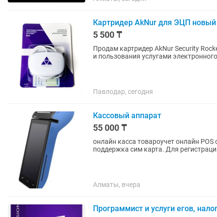
Картридер AkNur для ЭЦП новый
5 500 ₸
Продам картридер AkNur Security Rock
и пользования услугами электронного 
Павлодар, сегодня
Кассовый аппарат
55 000 ₸
онлайн касса товароучет онлайн POS 
поддержка сим карта. Для рег
Алматы, вчера
Программист и услуги егов, нало