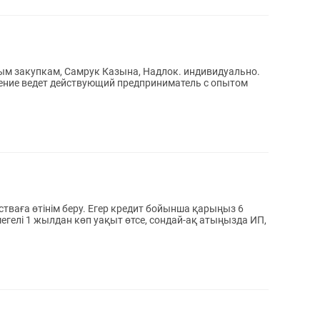
ым закупкам, Самрук Казына, Надлок. индивидуально.
егелі 1 жылдан көп уақыт өтсе, сондай-ақ атыңызда ИП,