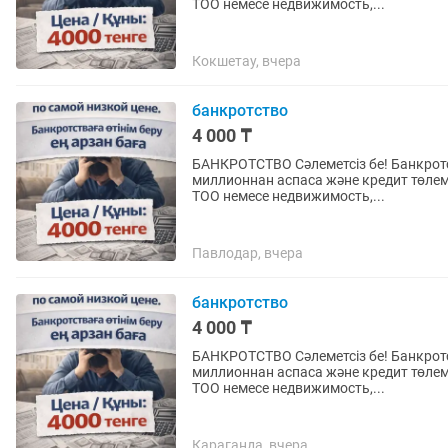
ТОО немесе недвижимость,...
Кокшетау, вчера
банкротство
4 000 ₸
БАНКРОТСТВО Сәлеметсіз бе! Банкротстваға өтінім беру. Егер кредит бойынша қарыңыз 6
миллионнан аспаса және кредит төлем
ТОО немесе недвижимость,...
Павлодар, вчера
банкротство
4 000 ₸
БАНКРОТСТВО Сәлеметсіз бе! Банкротстваға өтінім беру. Егер кредит бойынша қарыңыз 6
миллионнан аспаса және кредит төлем
ТОО немесе недвижимость,...
Караганда, вчера