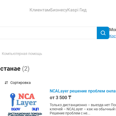
Клиентам
Бизнесу
Kaspi Гид
Мой
Кос
Компьютерная помощь
останае
(2)
Сортировка
NCALayer решение проблем онла
от 3 500 ₸
Только дистанционно – выезда нет Помощь с установкой и настройкой программы для ЭЦП
ключей – NCALayer – как на обычный к
Решение проблем с не...