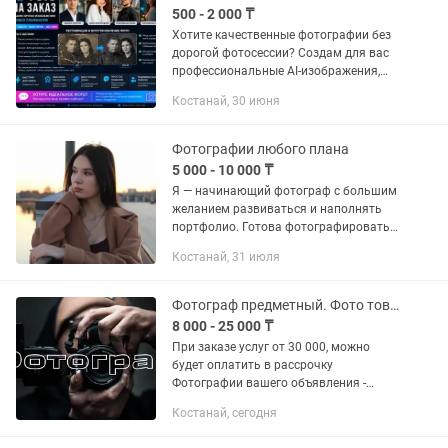
500 - 2 000 ₸
Хотите качественные фотографии без
дорогой фотосессии? Создам для вас
профессиональные AI-изображения,
которые выглядят максимально
Костанай, 30 июня
реалистично. Что я могу сделать: 📸
Реалистичные AI-фотографии 💼...
Фотографии любого плана
5 000 - 10 000 ₸
Я — начинающий фотограф с большим
желанием развиваться и наполнять
портфолио. Готова фотографировать в
любое время и в любом месте, по
Костанай, 31 июля
вашему желанию Предлагаю: •
неограниченное количество кадров •...
Фотограф предметный. Фото товаров Костанай. Рекламный фотограф
8 000 - 25 000 ₸
При заказе услуг от 30 000, можно
будет оплатить в рассрочку
Фотографии вашего объявления -
первое впечатление клиента. Сделаю
Костанай, сегодня
качественные фото ваших товаров для
сайта и социальных...