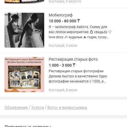
Костанай, 3 августа
удаленно (онлайн). Красиво и со
вкусом монтируем любое...
Мобилограф
10 000 - 80 000 ₸
Я — мобилограф Акбота. Сниму для
вас любое мероприятие: 💍 свадьбу 🤍
love story 🎉 кудалык 🔥 годик, тусау
кесу 📸 fashion съемка Живые эмоции,
Костанай, 5 июня
красивые кадры и видео, которые
хочется пересматривать...
Реставрация старых фото
1 000 - 3 000 ₸
Реставрация старых фотографии
Делаем быстро и качественно Одно
фотография начинается с 1500, и
суммируется от сложности
Костанай, 8 июня
фотографий Если вы хотите
восстановить старые свой фотографий
поностальгировать...
Объявления
Услуги
Фото- и видеосъемка