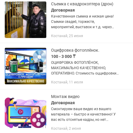
Съемка с квадрокоптера (дрон)
Договорная
Качественная съемка и низкая цена!
Съемки свадеб, торжеств,
мероприятий, выставок и т.д. через
летательный апппарат (квадрокоптер,
Костанай, 25 июня
дрон) DJI Аэросъемка,
аэрофотосъемка, аэровидеосъемка
земельных...
Оцифровка фотоплёнок.
100 - 3 000 ₸
ОЦИФРОВКА ФОТОПЛЁНОК,
МАКСИМАЛЬНО КАЧЕСТВЕННО,
ОПЕРАТИВНО. Стоимость оццифровки
от 100 тенге за 1 кадр (зависит от
Костанай, 11 июля
плёнки и желаемого конечного
результата). . В работу принимаются...
Монтаж видео
Договорная
Смонтируем ваше видео из вашего
материала – быстро и качественно! У
вас есть отснятые кадры, но нет
времени или навыков, чтобы сделать
Костанай, 2 июня
из них крутой ролик? Мы поможем! ✅