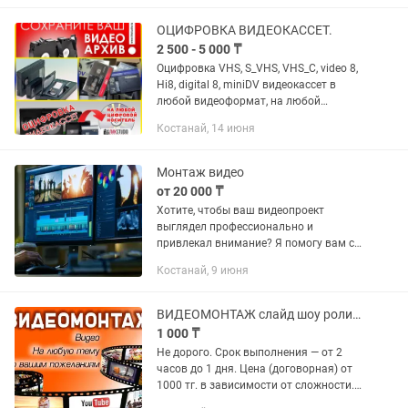
Соберем динамичное видео –...
ОЦИФРОВКА ВИДЕОКАССЕТ.
2 500 - 5 000 ₸
Оцифровка VHS, S_VHS, VHS_C, video 8,
Hi8, digital 8, miniDV видеокассет в
любой видеоформат, на любой
цифровой носитель. МАКСИМАЛЬНО
Костанай, 14 июня
КАЧЕСТВЕННО, оперативно. 2500-5000
тенге за час (зависит от...
Монтаж видео
от 20 000 ₸
Хотите, чтобы ваш видеопроект
выглядел профессионально и
привлекал внимание? Я помогу вам с
этим! Предлагаю услуги по монтажу
Костанай, 9 июня
видеороликов любой сложности:
Фильмы и короткометражки —
создаю...
ВИДЕОМОНТАЖ слайд шоу ролики еске алу озвучкой юбилеи память открытки
1 000 ₸
Не дорого. Срок выполнения — от 2
часов до 1 дня. Цена (договорная) от
1000 тг. в зависимости от сложности.
Работаю всеми регионами Казахстана