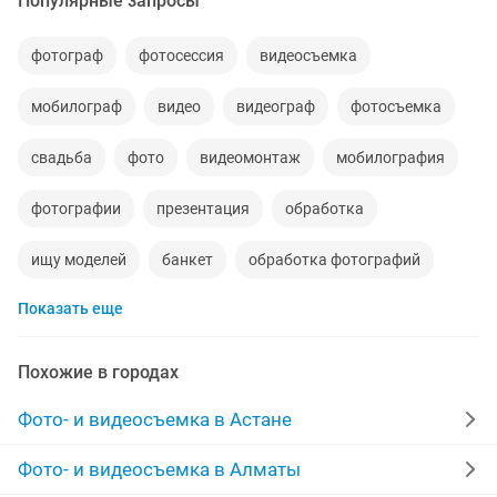
Популярные запросы
фотограф
фотосессия
видеосъемка
мобилограф
видео
видеограф
фотосъемка
свадьба
фото
видеомонтаж
мобилография
фотографии
презентация
обработка
ищу моделей
банкет
обработка фотографий
Показать еще
реставрация фотографий
ролики
фильмы
мобилограф для
работа договорная
Похожие в городах
мобилографа
аэросъемка
услуги фотографа
Фото- и видеосъемка в Астане
фото видео
фото видеосъемка
4к
Фото- и видеосъемка в Алматы