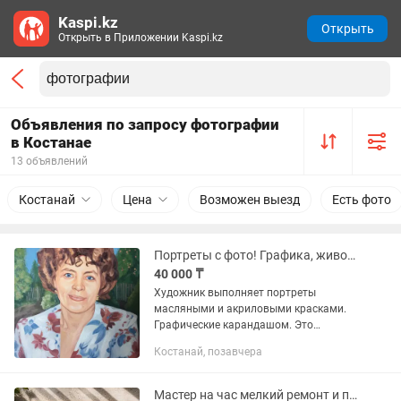
Kaspi.kz
Открыть
Открыть в Приложении Kaspi.kz
Объявления по запросу фотографии
в Костанае
13 объявлений
Костанай
Цена
Возможен выезд
Есть фото
Портреты с фото! Графика, живопись!
40 000 ₸
Художник выполняет портреты
масляными и акриловыми красками.
Графические карандашом. Это
уникальный подарок! Именно
Костанай, позавчера
благодаря таким портретам мы знаем
людей прошлых веков.
Индивидуальный подход....
Мастер на час мелкий ремонт и помощь по дому, муж на час