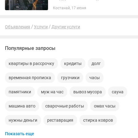
целей и бизнеса. Что входит в мою
Костанай, 17 июня
работу: ✅ Поиск производителей и
поставщиков ✅ Подбор оптимальных...
Объявления
Услуги
Другие услуги
Популярные запросы
квартиры в рассрочку
кредиты
долг
временная прописка
грузчики
часы
памятники
муж на час
вывоз мусора
сауна
машина авто
сварочные работы
омах часы
нужны деньги
реставрация
стирка ковров
Показать еще
чистка канализации
деревья