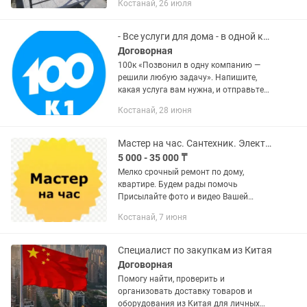
Костанай, 26 июля
могил,покраска оградок -входные
группы и многое другое.
-дополнительные фото...
- Все услуги для дома - в одной компании!
Договорная
100к «Позвонил в одну компанию —
решили любую задачу». Напишите,
какая услуга вам нужна, и отправьте
фото или описание задачи.
Костанай, 28 июня
Рассчитаем стоимость и сроки. Нужен
ремонт, электрик, сантехник,...
Мастер на час. Сантехник. Электрик. Установка Телевизора, Установка гардин.
5 000 - 35 000 ₸
Мелко срочный ремонт по дому,
квартире. Будем рады помочь
Присылайте фото и видео Вашей
задачи, будет более точная оценена
Костанай, 7 июня
работа. Ватт работает на том номере,
который указан в объявление....
Специалист по закупкам из Китая
Договорная
Помогу найти, проверить и
организовать доставку товаров и
оборудования из Китая для личных