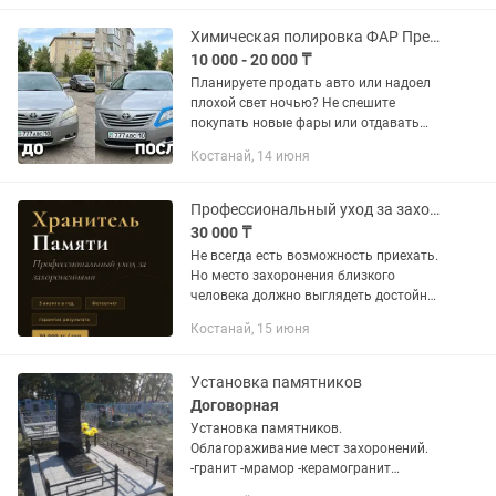
всегда договоримся Всегда на связи
Химическая полировка ФАР Предпродажная подготовка. ВЫЕЗД
10 000 - 20 000 ₸
Планируете продать авто или надоел
плохой свет ночью? Не спешите
покупать новые фары или отдавать
80к в детейлинг-центр! Я возвращаю
Костанай, 14 июня
фарам заводскую прозрачность
профессиональным методом
химической...
Профессиональный уход за захоронениями в Костанае. Уборка могил
30 000 ₸
Не всегда есть возможность приехать.
Но место захоронения близкого
человека должно выглядеть достойно.
Мы берём это на себя. Что входит в
Костанай, 15 июня
каждый визит: — Уборка территории,
листьев, мусора — Чистка...
Установка памятников
Договорная
Установка памятников.
Облагораживание мест захоронений.
-гранит -мрамор -керамогранит
-тротуарная плитка -брекчия -уборка