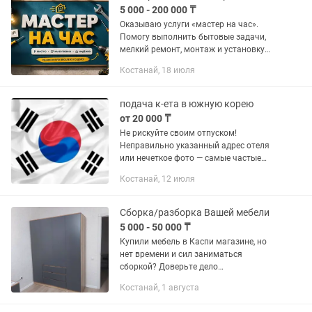
5 000 - 200 000 ₸
Оказываю услуги «мастер на час».
Помогу выполнить бытовые задачи,
мелкий ремонт, монтаж и установку
различных предметов в квартире, доме
Костанай, 18 июля
или офисе. Электрика: — замена
розеток; — замена...
подача к-ета в южную корею
от 20 000 ₸
Не рискуйте своим отпуском!
Неправильно указанный адрес отеля
или нечеткое фото — самые частые
причины отказа в K-ETA. Почему
Костанай, 12 июля
выбирают меня: - Скорость: Подача в
день обращения. -Опыт: Знаю все...
Сборка/разборка Вашей мебели
5 000 - 50 000 ₸
Купили мебель в Каспи магазине, но
нет времени и сил заниматься
сборкой? Доверьте дело
профессионалу! Услуги: + Сборка
Костанай, 1 августа
мебели с магазина; + Сборка/разборка
вашей мебели при переезде.