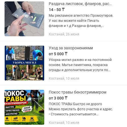
Отправляейте...
Раздача листовок, флаеров, расклейка
14 - 50 ₸
Мы рекламное агентство Промоутеров.
У нас вы можете найти Печать
флаеров и т.д Раздача флаеров,
расклейка листовок. И т.д Фото отчет
Костанай, 26 июня
есть.
Уход за захоронениями
от 5 000 ₸
Уборка могил разово и на постоянной
основе. Мытье памятника, покраска
ограды и дополнительные услуги по
желанию клиента. Видео фото отчёт.
Костанай, 10 июля
Покос травы бензотриммером
от 3 000 ₸
ПОКОС ТРАВЫ Быстро не дорого
Можно прислать фото участка и адрес.
• Стоимость рассчитывается
индивидуально от 3000тг и выше в
Костанай, 10 июля
зависимости от сложности Звоните