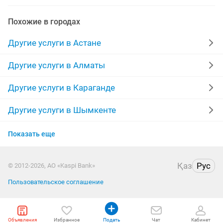
изготовление ключей
покраска
Похожие в городах
обрезка плодовых деревьев
муж час
Другие услуги в Астане
услуги грузчиков
оградка
химчистка ковров
Другие услуги в Алматы
огород
услуга сварщика
асфальт
Другие услуги в Караганде
ролл шторы
лдсп
траншеи
договорная
Другие услуги в Шымкенте
Другие услуги в Усть-Каменогорске
септик
плов
услуги погрузчика
Показать еще
Другие услуги в Актобе
электрогитары
вывоз строительного мусора
Қаз
Рус
© 2012-2026, АО «Kaspi Bank»
Другие услуги в Павлодаре
портреты
регистрация
поможем с кредитом
Пользовательское соглашение
Другие услуги в Семее
Объявления
Другие услуги в Уральске
Избранное
Подать
Чат
Кабинет