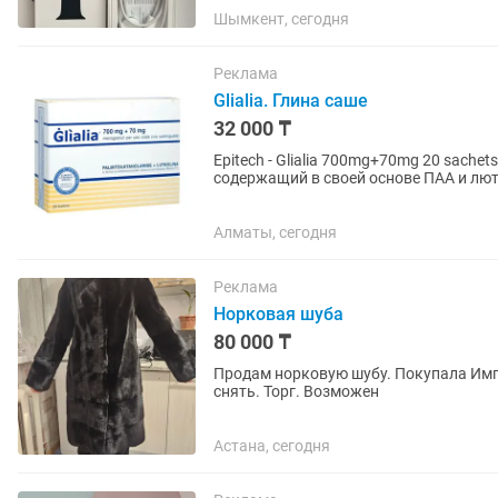
Шымкент, сегодня
Реклама
Glialia. Глина саше
32 000 ₸
Epitech - Glialia 700mg+70mg 20 sach
содержащий в своей основе ПАА и лют
чинит любые поврежденные...
Алматы, сегодня
Реклама
Норковая шуба
80 000 ₸
Продам норковую шубу. Покупала Имп
снять. Торг. Возможен
Астана, сегодня