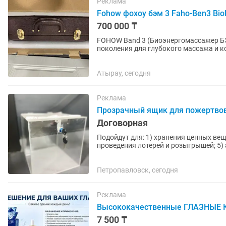
Реклама
Fohow фохоу бэм 3 Faho-Ben3 Bio
700 000 ₸
FOHOW Band 3 (Биоэнергомассажер БЭ
поколения для глубокого массажа и к
сочетает воздействие...
Атырау, сегодня
Реклама
Прозрачный ящик для пожертвов
Договорная
Подойдут для: 1) хранения ценных вещей; 2) документов; 3) сбора пожертвований; 4)
проведения лотерей и розыгрышей; 5) 
выставок и...
Петропавловск, сегодня
Реклама
Высококачественные ГЛАЗНЫЕ К
7 500 ₸