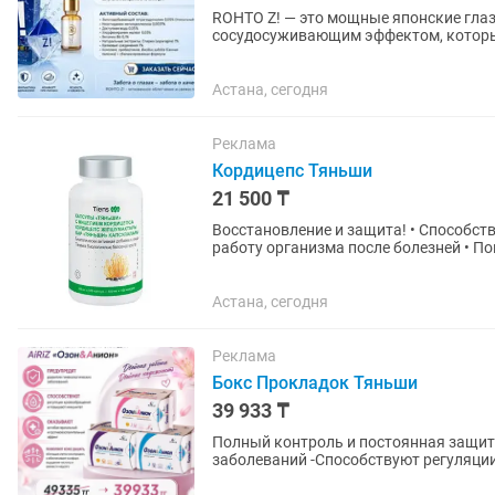
ROHTO Z! — это мощные японские гл
сосудосуживающим эффектом, которые
через несколько секунд после приме
Астана, сегодня
Реклама
Кордицепс Тяньши
21 500 ₸
Восстановление и защита! • Способствует замедлению процессов старения • Нормализует
работу организма после болезней • Помогает снять усталость и восстановить
работоспособность • Оказывает...
Астана, сегодня
Реклама
Бокс Прокладок Тяньши
39 933 ₸
Полный контроль и постоянная защита! -Предупредят развитие гинекологич
заболеваний -Способствуют регуляц
антибактериальный и...