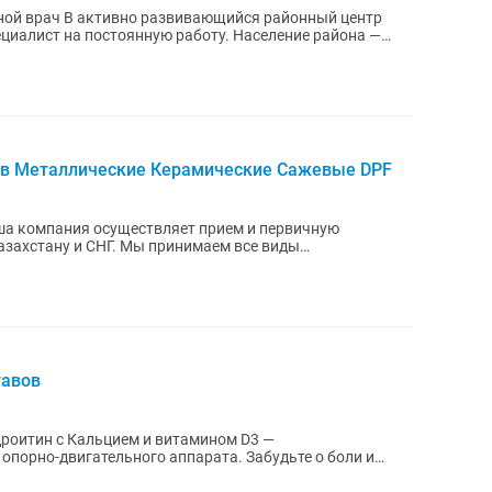
я районный центр
ециалист на постоянную работу. Население района —
ов Металлические Керамические Сажевые DPF
ша компания осуществляет прием и первичную
азахстану и СНГ. Мы принимаем все виды
ON FIX...
тавов
роитин с Кальцием и витамином D3 —
порно-двигательного аппарата. Забудьте о боли и
вязок —...