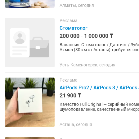
Алматы, сегодня
Реклама
Стоматолог
200 000 - 1 000 000 ₸
Вакансия: Стоматолог / Дантист / Зубной врач В активно развивающийс
Акмол (30 км от Астаны) требуется сп
около 13 000 человек, район...
Усть-Каменогорск, сегодня
Реклама
AirPods Pro2 / AirPods 3 / AirPod
21 900 ₸
Качество Full Original — серийный ном
шумоподавление, качественный микро
Android. Что входит: —...
Астана, сегодня