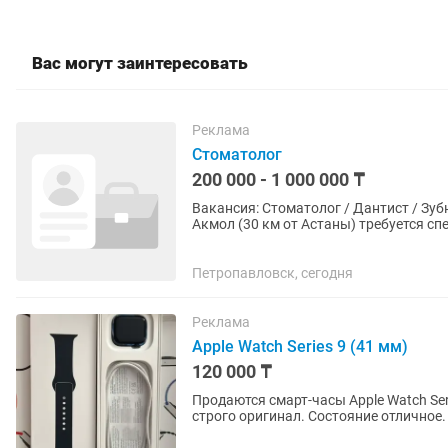
Вас могут заинтересовать
Реклама
Стоматолог
200 000 - 1 000 000 ₸
Вакансия: Стоматолог / Дантист / Зубной врач В активно развивающийс
Акмол (30 км от Астаны) требуется сп
около 13 000 человек, район...
Петропавловск, сегодня
Реклама
Apple Watch Series 9 (41 мм)
120 000 ₸
Продаются смарт-часы Apple Watch Seri
строго оригинал. Состояние отличное.
наклеено защитное...