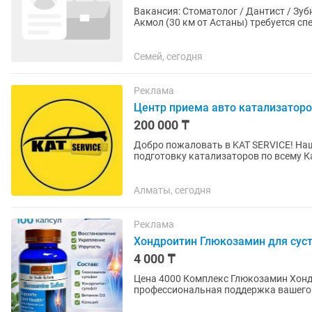
Вакансия: Стоматолог / Дантист / Зубной врач В активно развивающийс
Акмол (30 км от Астаны) требуется сп
около 13 000 человек, район...
Семей, сегодня
Реклама
Центр приема авто катализатор
200 000 ₸
Добро пожаловать в KAT SERVICE! На
подготовку катализаторов по всему К
катализаторов по содержанию от LOND
Алматы, сегодня
Реклама
Хондроитин Глюкозамин для сус
4 000 ₸
Цена 4000 Комплекс Глюкозамин Хонд
профессиональная поддержка вашего о
скованности! Наш бад для суставов и с