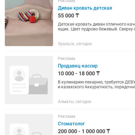
Реклама
Диван кровать детская
55 000 ₸
Детская кровать диван отличного кач
ящик. Цвет пудрово бежевый. Сверху 
материала. Можно снять при...
Уральск, сегодня
Реклама
Продавец-кассир
10 000 - 18 000 ₸
В кулинарию-пекарню, требуется ДЕВУШКА Возраст 19-28лет Хорошее знание русского языка
и казахского Аккуратность, порядочно
работать с программой...
Алматы, сегодня
Реклама
Стоматолог
200 000 - 1 000 000 ₸