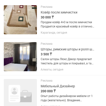
Реклама
Ковёр после химчистки
30 000 ₸
Продам ковёр 4×3 м после химчистки
Продается красивый ковёр в отличном
состоянии. ✅ Размер: 4 × 3 метра ✅
Караганда, сегодня
После профессиональной химчистки –
чистый, без запахов и пятен. ✅
Современный дизайн в...
Реклама
Шторы, римские шторы и ролл шторы
3 500 ₸
Салон шторы Люкс Декор предлагает
текстиль для шторы и покрывал, а так
же пошив шторы на заказ. Мы с
Алматы, сегодня
радостью привезем салон к Вам!!!
Выезд дизайнеры с образцами
Бесплатно Наши опытные дизайнера...
Реклама
Мебельный Дизайнер
200 000 ₸
Опыт работы дизайнером мебели от 1
года (желательно). Владение
программами PRO100, SketchUp (3ds