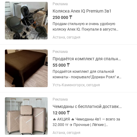
Реклама
Коляска Anex IQ Premium 3в1
250 000 ₸
Продам стильную и очень удобную
коляску Anex IQ. Покупали в августе
2024 года — использовалась бережно,
Астана, сегодня
состояние отличное Есть небольшие
царапины на раме (чисто косметика,
на езду не влияет) Фото...
Реклама
Продаётся комплект для спальной комнаты-покрывало ДОРИАН Роял и шторы
55 000 ₸
Продаётся комплект для спальной
комнаты - покрывало"Дориан Роял" и
шторы (blackout) цвет - шоколад
Усть-Каменогорск, сегодня
стоимостью 55000тенге (реальная
стоимость подобного только одного
покрывала намного выше в...
Реклама
Чемоданы с бесплатной доставкой
12 000 ₸
🔥 АКЦИЯ 🔥 Чемоданы 4в1 — всего за
32.000 тг ✈️ Прочные | Лёгкие |
Стильные 💼 100% полипропилен 🧳В
Астана, сегодня
наличии много расцветок и моделей 💥