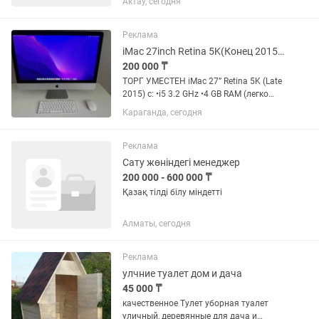
Актау, сегодня
Max — будет преимуществом). Умение
выполнять замеры помещений. Знание
материалов, мебельной...
Реклама
iMac 27inch Retina 5K(Конец 2015 выпуск)
200 000 ₸
ТОРГ УМЕСТЕН iMac 27” Retina 5K (Late
2015) с: •i5 3.2 GHz •4 GB RAM (легко
апгрейдить до 16-32gb ram по
Караганда, сегодня
желанию !) •AMD R9 M380 Клавиатура
рус/english , мышка , нигде нет ни
одной царапинки...
Реклама
Сату жөніндегі менеджер
200 000 - 600 000 ₸
Қазақ тілді білу міндетті
Алматы, сегодня
Реклама
улчние туалет дом и дача
45 000 ₸
качественное Тулет уборная туалет
уличный, деревянные для дача и