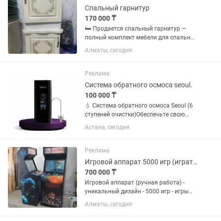
месяц...
Спальный гарнитур
170 000 ₸
🛏 Продается спальный гарнитур —
полный комплект мебели для спальни
Продаем красивый, удобный и
Алматы, сегодня
практичный спальный гарнитур,
который прослужит еще много лет.
Мебель использовалась бережно
Реклама
около 2...
Система обратного осмоса seoul.
100 000 ₸
💧 Система обратного осмоса Seoul (6
ступеней очистки)Обеспечьте свою
семью кристально чистой и полезной
Астана, сегодня
водой прямо из-под крана! Фильтр
Seoul — это сочетание передовых
технологий Тайваня и...
Реклама
Игровой аппарат 5000 игр (играть можно вдвоем)
700 000 ₸
Игровой аппарат (ручная работа) -
уникальный дизайн - 5000 игр - игры
для двоих - монетоприёмник
Алматы, сегодня