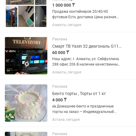
1 000 000 ₸
Продажа контейнеров 20/40/45
футовые Есть доставка Цена разная
зависимости от размера и дизайна.
Алматы, сегодня
Звоните и уточните сумму
Реклама
Смарт ТВ Yasin 32 диагональ G11 81 см Google TV голосовое управление
60 000 ₸
Наш адрес: г. Алматы, ул. Сейфуллина
288 офис 206 В наличии качественные
телевизоры от бренда Yasin 32” G11
Алматы, сегодня
LED-32 2023 Смарт ТВ, Google TV, Dolby
Audio, Bluetooth, WI-FI. Пульт с
голосовым...
Реклама
Бенто торты , Торты от 1 кг
4 000 ₸
🍰 Домашнее бенто и праздничные
торты на заказ — Индивидуальный
дизайн — Свежие и вкусные начинки —
Астана, сегодня
Фотографии — мои реальные работы
📸 🎁 Скидки и акции — Для мам,
заказывающих бенто на каждый
Реклама