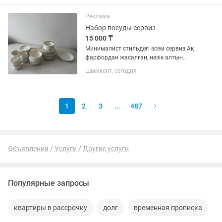
По отдельности : Кейс — 2500 тг S
(55×34×22) — 12.000 тг M...
Реклама
Набор посуды сервиз
15 000 ₸
Минималист стильдегі әсем сервиз Ақ
фарфордан жасалған, нәзік алтын
жиекті ыдыс жиынтығы. Бедерлі
Шымкент, сегодня
дизайны дастарханды ерекше әрі
қымбат етіп көрсетеді. Келесі
жағдайларға өте қолайлы: — үйдегі
жайлы...
1
2
3
...
487
Объявления
Услуги
Другие услуги
Популярные запросы
квартиры в рассрочку
долг
временная прописка