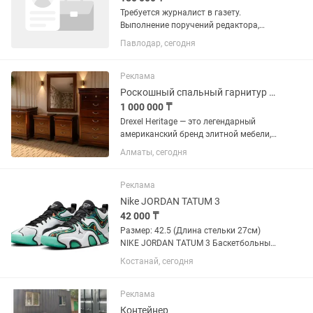
Требуется журналист в газету.
Выполнение поручений редактора,
освещение тем, мероприятий, выезды.
Павлодар, сегодня
Написание текстов, оперативность,
коммуникабельность.
Реклама
Роскошный спальный гарнитур из дерева от Drexel Heritage, США.
1 000 000 ₸
Drexel Heritage — это легендарный
американский бренд элитной мебели,
основанный в 1903 году в Северной
Алматы, сегодня
Каролине. Он является эталоном
американской классики, сочетая
многовековые традиции ручной...
Реклама
Nike JORDAN TATUM 3
42 000 ₸
Размер: 42.5 (Длина стельки 27см)
NIKE JORDAN TATUM 3 Баскетбольные
кроссовки созданные для движения и
Костанай, сегодня
тряски, обеспечивают плотную
посадку в легком дизайне, помогая
вам доминировать в игре. Звучит...
Реклама
Контейнер