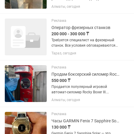
коттеджи. можете сами выбрать в
Алматы, сегодня
каком дизайне хотите данный туалет и
размер вид ромбики, квадрат ,
классический мы гарантируем
Реклама
качество
Оператор фрезерных станков
200 000 - 300 000 ₸
Требуется специалист на фрезерный
станок. Все условия обговариваются
на собеседовании
Тараз, сегодня
Реклама
Продам боксерский силомер Rocky Boxer III
550 000 ₸
Продается популярный игровой
автомат-силомер Rocky Boxer III.
Отлично подходит для установки в
Алматы, сегодня
торговых центрах, развлекательных
комплексах, парках, зонах отдыха,
барах и кафе. Принимает оплату...
Реклама
Часы GARMIN Fenix 7 Sapphire Solar
130 000 ₸
Garmin Fenix 7 Sapphire Solar — это