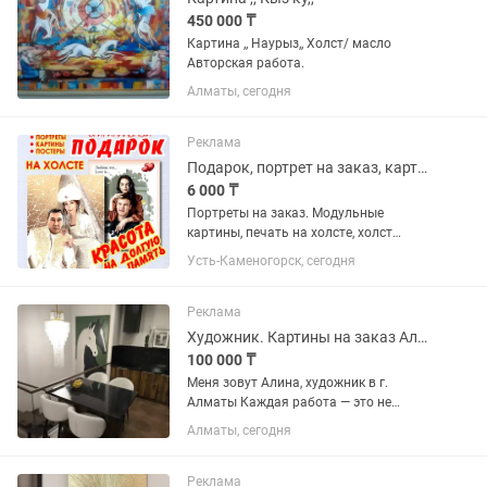
450 000 ₸
Картина ,, Наурыз,, Холст/ масло
Авторская работа.
Алматы, сегодня
Реклама
Подарок, портрет на заказ, картины
6 000 ₸
Портреты на заказ. Модульные
картины, печать на холсте, холст
масло, рисунок, цифровая живопись с
Усть-Каменогорск, сегодня
эффектом техники масляной живописи
по доступным ценам. - Портреты в
разнообразной технике исполнения...
Реклама
Художник. Картины на заказ Алматы. Ручная работа
100 000 ₸
Меня зовут Алина, художник в г.
Алматы Каждая работа — это не
просто изображение. Это отклик на
Алматы, сегодня
вашу историю, ваш характер, ваше
пространство. Мои картины находятся
по всему Казахстану: в...
Реклама