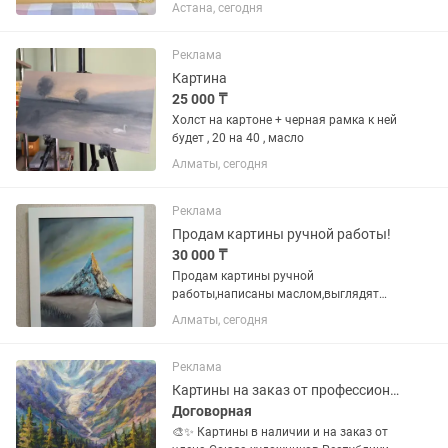
Астана, сегодня
Реклама
Картина
25 000 ₸
Холст на картоне + черная рамка к ней
будет , 20 на 40 , масло
Алматы, сегодня
Реклама
Продам картины ручной работы!
30 000 ₸
Продам картины ручной
работы,написаны маслом,выглядят
как настоящие,сделаны с душой и
Алматы, сегодня
любовью,размер 5040,по всем
вопросам обращаться в ,на звонки
редко отвечаю,цена за 1 шт Евгений()
Реклама
Картины на заказ от профессионального художника
Договорная
🎨✨ Картины в наличии и на заказ от