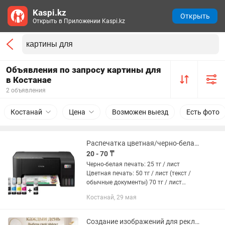
Kaspi.kz
Открыть
Открыть в Приложении Kaspi.kz
Объявления по запросу картины для
в Костанае
2 объявления
Костанай
Цена
Возможен выезд
Есть фото
Распечатка цветная/черно-белая А4
20 - 70 ₸
Черно-белая печать: 25 тг / лист
Цветная печать: 50 тг / лист (текст /
обычные документы) 70 тг / лист
(картинки / презентации / тёмная
Костанай, 29 мая
печать) Для больших заказов
действуют скидки. 🚚 Есть...
Создание изображений для рекламы, сертификаты