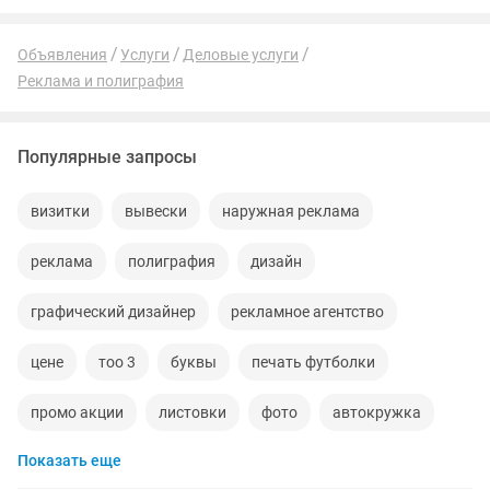
Объявления
Услуги
Деловые услуги
Реклама и полиграфия
Популярные запросы
визитки
вывески
наружная реклама
реклама
полиграфия
дизайн
графический дизайнер
рекламное агентство
цене
тоо 3
буквы
печать футболки
промо акции
листовки
фото
автокружка
Показать еще
графический дизайн
таблички
дизайн визиток