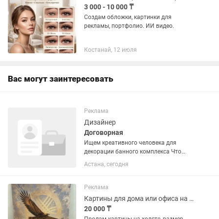
3 000 - 10 000 ₸
Создам обложки, картинки для
рекламы, портфолио. ИИ видео.
Костанай, 12 июля
Вас могут заинтересовать
Реклама
Дизайнер
Договорная
Ищем креативного человека для
декорации банного комплекса Что
нужно делать: Работать под
Астана, сегодня
руководством дизайнера Находить
как, из чего сделать и где купить.
Делать декор, картины Предлагать...
Реклама
Картины для дома или офиса на холсте с подрамником, 70х100см
20 000 ₸