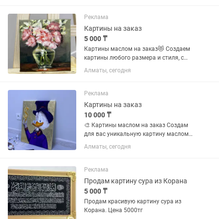
Реклама
Картины на заказ
5 000 ₸
Картины маслом на заказ😻 Создаем
картины любого размера и стиля, с
красивыми декоративными рамами.
Алматы, сегодня
Текстурные, декоративные,
классические или современные —
подберем под ваш интерьер и вкус.
Реклама
Картины на заказ
10 000 ₸
🎨 Картины маслом на заказ Создам
для вас уникальную картину маслом
по фотографии или любой
Алматы, сегодня
понравившейся идее. Пишу в разных
жанрах: портреты, пейзажи, животные,
цветы, натюрморты, интерьерные...
Реклама
Продам картину сура из Корана
5 000 ₸
Продам красивую картину сура из
Корана. Цена 5000тг