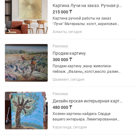
Картина Лучи на заказ. Ручная работа, текстурная паста, поталь
215 000 ₸
Картина ручной работы на заказ
"Лучи" Материалы: холст, акриловая
краска, текстурная паста, поталь
Алматы, сегодня
(золото), лак Сроки изготовления - от 5
рабочих дней Крепление на стену, рама
студийная -...
Реклама
Продам картину.
300 000 ₸
Продам картину ,жанр живописи-
пейзаж. ,,Фазаны,, холст,масло ,размер
с рамой 110#85.Рама в подарок.
Шымкент, сегодня
Работа превосходно выполнена
профессиональным художником.
Картина подойдёт для интерьера
Реклама
жилого...
Дизайн ерская интерьерная картина ДРЕВО ЖИЗНИ
480 000 ₸
Хозяин картины найдись Сердце
вашего интерьера. Лимитированная
коллекция: Вторая картина "ДАРЫ
Караганда, сегодня
ПРИРОДЫ Казахстана" Название
"Древо жизни" с золотом в