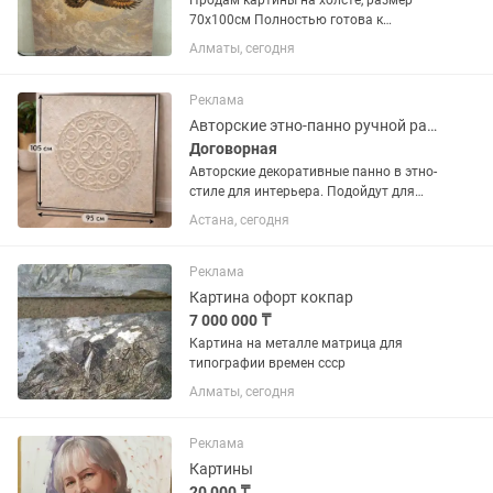
Продам картины на холсте, размер
70х100см Полностью готова к
размещению в интерьере, подойдет
Алматы, сегодня
домой или в офис, очень красивые. В
наличии две картины - Картина с
беркутом и шаныраком - Нежная...
Реклама
Авторские этно-панно ручной работы
Договорная
Авторские декоративные панно в этно-
стиле для интерьера. Подойдут для
оформления ресторанов, кафе, студий,
Астана, сегодня
магазинов, торговых пространств и
частных интерьеров. Размер панно в
наличии — 110×100 см....
Реклама
Картина офорт кокпар
7 000 000 ₸
Картина на металле матрица для
типографии времен ссср
Алматы, сегодня
Реклама
Картины
20 000 ₸