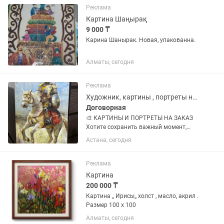
современном стиле, но ощущениями
Реклама
изобилия природы...
Картина Шаңырақ
9 000 ₸
Карина Шанырак. Новая, упакованна.
Алматы, сегодня
Реклама
Художник, картины , портреты на заказ
Договорная
🎨 КАРТИНЫ И ПОРТРЕТЫ НА ЗАКАЗ
Хотите сохранить важный момент,
человека или любимого питомца на
Астана, сегодня
картине? Я нарисую портрет по вашей
фотографии ✨ 🖌 Рисую: • Портреты
людей • Портреты по фото • Пары и...
Реклама
Картина
200 000 ₸
Картина ,, Ирисы,, холст , масло, акрил .
Размер 100 х 100
Алматы, сегодня