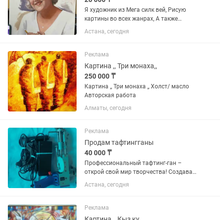
Я художник из Мега силк вей, Рисую
картины во всех жанрах, А также
выезжаю на любые мероприятия, дни
Астана, сегодня
рождения, свадьбы и т,д. Нарисую всех
ваших гостей вживую. Звоните или
пишите на в а т с а п
Реклама
Картина ,, Три монаха,,
250 000 ₸
Картина ,, Три монаха ,, Холст/ масло
Авторская работа
Алматы, сегодня
Реклама
Продам тафтингганы
40 000 ₸
Профессиональный тафтинг-ган –
открой свой мир творчества! Создавай
уникальные ковры, картины и панно
Астана, сегодня
своими руками! Этот тафтинг-ган —
идеальный инструмент как для
новичков, так и для мастеров,...
Реклама
Картина ,, Кыз ку,,