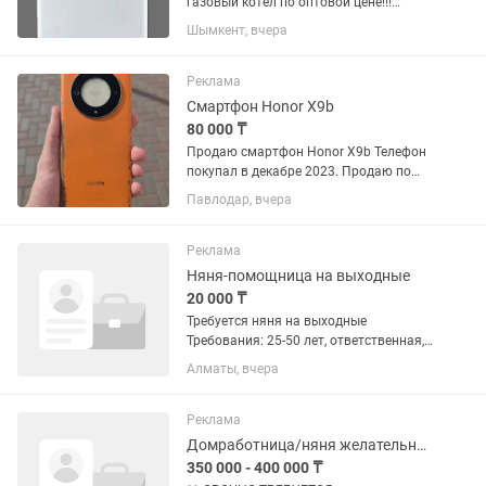
газовый котёл по оптовой цене!!!
Общие характеристики Код товара:
Шымкент, вчера
152150983 Тип отопительного котла
газовый Принцип работы
классический Горелка газовая
Реклама
Количество...
Смартфон Honor X9b
80 000 ₸
Продаю смартфон Honor X9b Телефон
покупал в декабре 2023. Продаю по
причине того, что купил новый. У
Павлодар, вчера
телефона облезла кожа на задней
крышке, также есть мелкие царапины
на стекле объективов, не...
Реклама
Няня-помощница на выходные
20 000 ₸
Требуется няня на выходные
Требования: 25-50 лет, ответственная,
пунктуальная, исполнительная, с
Алматы, вчера
хорошей русской речью, с мягким
характером, умеющая находить общий
язык с детьми, добрая, шустрая,...
Реклама
Домработница/няня желательно с личным авто район Ташенова
350 000 - 400 000 ₸