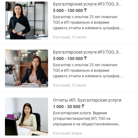
Бухгалтерские услуги ИП/ТОО, Закрытие ИП, ЭСФ, СНТ
5 000 - 100 000 ₸
Бухгалтер с опытом 25 лет помогаю
ТОО и ИП правильно и вовремя
сдавать отчеты и избежать штрафов, а
также по всеобщему декларированию,
Костанай, 10 июня
сокращать расходы, оптимизировать
налоги, кассовые разрывы. На...
Бухгалтерские услуги ИП/ТОО, Закрытие ИП, ЭСФ, СНТ
5 000 - 100 000 ₸
Бухгалтер с опытом 25 лет помогаю
ТОО и ИП правильно и вовремя
сдавать отчеты и избежать штрафов, а
также по всеобщему декларированию,
Костанай, 10 июня
сокращать расходы, оптимизировать
налоги, кассовые разрывы. На...
Отчеты ИП. Бухгалтерские услуги
1 000 - 30 000 ₸
Бухгалтерские услуги. Ведение
(открытие/закрытие) ИП, ТОО на
упрощенке и на общеустановленном
режиме. СНТ,ЭСФ,АВР,. Декретное
Костанай, вчера
сопровождение. •Сдача налоговой