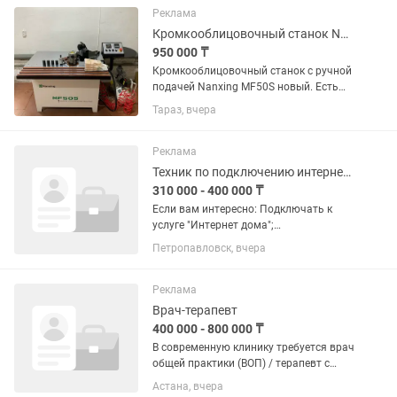
натурального соединения с...
Реклама
Кромкооблицовочный станок Nanxing MF50S
950 000 ₸
Кромкооблицовочный станок с ручной
подачей Nanxing MF50S новый. Есть
каспирассрочка 00-24. Преимущества:
Тараз, вчера
-Приклеивание при ручной подаче
заготовки -Возможность поворота
рабочего стола до 45° -Фен...
Реклама
Техник по подключению интернет дома от Beeline
310 000 - 400 000 ₸
Если вам интересно: Подключать к
услуге "Интернет дома";
Консультировать абонентов и
Петропавловск, вчера
продавать услуги Компании; Работать
с оборудованием (роутеры, приставки,
модемы, коммутаторы); Если у...
Реклама
Врач-терапевт
400 000 - 800 000 ₸
В современную клинику требуется врач
общей практики (ВОП) / терапевт с
опытом работы в IV-терапии.
Астана, вчера
Обязанности: • Проведение