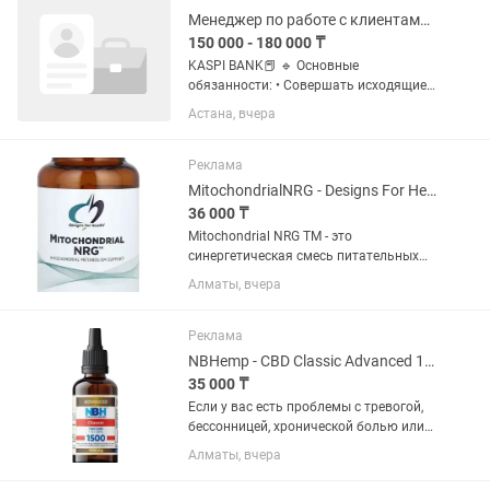
Менеджер по работе с клиентами (удалённо)
150 000 - 180 000 ₸
KASPI BANK📕 🔹 Основные
обязанности: • Совершать исходящие
звонки клиентам банка с
Астана, вчера
просроченной задолженностью. •
Работать через специальную
программу на ПК. • Вести переговоры,
Реклама
мотивировать...
MitochondrialNRG - Designs For Health 120 capsules. Митохондриал
36 000 ₸
Mitochondrial NRG TM - это
синергетическая смесь питательных
веществ и растительных компонентов,
Алматы, вчера
разработанная для поддержки
митохондрий, известных как
«электростанция клетки». Этот
Реклама
компонент клетки...
NBHemp - CBD Classic Advanced 1500 mg 30 ml. CBD масло
35 000 ₸
Если у вас есть проблемы с тревогой,
бессонницей, хронической болью или
воспалением, это могут быть признаки,
Алматы, вчера
которые можно поддержать с
помощью каннабидиола (CBD) —