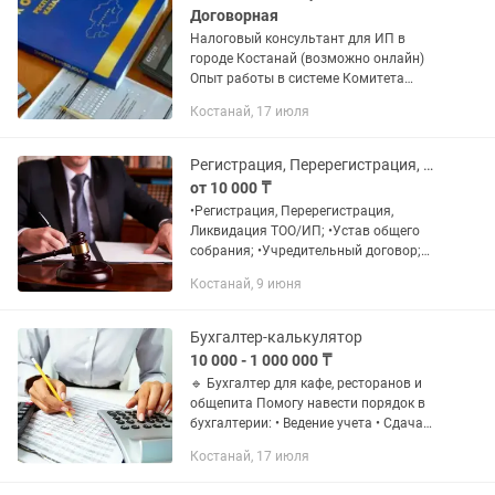
Договорная
Налоговый консультант для ИП в
городе Костанай (возможно онлайн)
Опыт работы в системе Комитета
государственных доходов Республики
Костанай, 17 июля
Казахстан более 16 лет, т.ч. на
руководящих должностях. Оказываю...
Регистрация, Перерегистрация, Ликвидация ТОО/ИП
от 10 000 ₸
•Регистрация, Перерегистрация,
Ликвидация ТОО/ИП; •Устав общего
собрания; •Учредительный договор;
•Протокол общего собрания; •ФНО,
Костанай, 9 июня
Отчеты; •И др. услуги по ТОО/ИП.
Бухгалтер-калькулятор
10 000 - 1 000 000 ₸
🔹 Бухгалтер для кафе, ресторанов и
общепита Помогу навести порядок в
бухгалтерии: • Ведение учета • Сдача
отчетности в срок • Работа с iiko / 1С •
Костанай, 17 июля
Расчет зарплат, сверка с
поставщиками •...