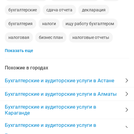
бухгалтерские
сдача отчета
декларация
бухгалтерия
налоги
ищу работу бухгалтером
налоговая
бизнес план
налоговые отчеты
Показать еще
сдача налоговой отчетности
бухгалтерские курсы
открытие тоо
тоо
ведение ип
счет
Похожие в городах
курсы бухгалтерии
патент
закрытие
Бухгалтерские и аудиторские услуги в Астане
бухгалтерские отчеты
налоговый бухгалтер
Бухгалтерские и аудиторские услуги в Алматы
Бухгалтерские и аудиторские услуги в
сдача
эсф
финансовая отчетность
Караганде
налоговая отчетность
отчет
Бухгалтерские и аудиторские услуги в
Шымкенте
услуги удаленного бухгалтера
бухгалтерский учет