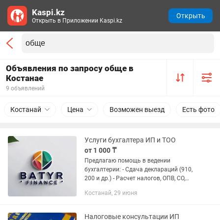
Kaspi.kz
Открыть
Открыть в Приложении Kaspi.kz
Объявления по запросу обще в
Костанае
9 объявлений
Костанай
Цена
Возможен выезд
Есть фото
Услуги бухгалтера ИП и ТОО
от 1 000 ₸
Предлагаю помощь в ведении
бухгалтерии: - Сдача деклараций (910,
200 и др.) - Расчет налогов, ОПВ, СО,
ОСМС - Консультации по
Костанай, 29 июня
налогообложению - Ведение учета
доходов и расходов - Подготовка...
Налоговые консультации ИП