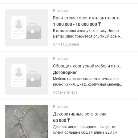
инфузионной терапии по
утвержденным протоколам • Подбор
Реклама
схем с учетом...
Врач-стоматолог имплантолог-ортопед
1 000 000 - 10 000 000 ₸
В стоматологическую клинику Umma
Dental Clinic требуется опытный врач-
стоматолог хирург-ортопед для
Алматы, вчера
постоянной работы и долгосрочного
сотрудничества. Ищем специалиста,
который умеет самостоятельно...
Реклама
Сборщик корпусной мебели от общей сумма 20%
Договорная
Мебель на заказ саласына жұмысшы
керек. Кухня, шкаф, корпусная мебель.
📌 Шарттары: — Әр заказдан 20% —
Астана, вчера
Тұрақты заказ — Жұмыс көлемі бар 📍
Қала: Астана 👉 Тек жұмыс істегісі
келетіндер хабарлассін. 📲...
Реклама
Декоративные рога оленя
60 000 ₸
Декоративная лакированные рогая
оленя большие общая длина 220 см