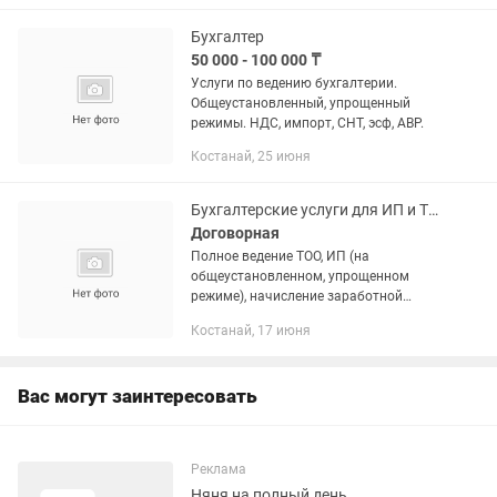
отчетности формы 910.00, 270.00
Ф,250.00...
Бухгалтер
50 000 - 100 000 ₸
Услуги по ведению бухгалтерии.
Общеустановленный, упрощенный
режимы. НДС, импорт, СНТ, эсф, АВР.
Костанай, 25 июня
Бухгалтерские услуги для ИП и ТОО (удаленно)
Договорная
Полное ведение ТОО, ИП (на
общеустановленном, упрощенном
режиме), начисление заработной
платы, больничных, отпускных,
Костанай, 17 июня
оформление сотрудников. Сдача
налоговой и статистической
отчётности, работа на...
Вас могут заинтересовать
Реклама
Няня на полный день