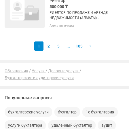
Риелтор
500 000 ₸
РИЭЛТОР ПО ПРОДАЖЕ И АРЕНДЕ
НЕДВИЖИМОСТИ (АЛМАТЫ)
Заработная плата: от 500 000 до 3 000
Алматы, вчера
000+ тенге В связи с расширением
агентства недвижимости приглашаем
в команду риэлторов с опытом работы
и...
1
2
3
...
183
Объявления
Услуги
Деловые услуги
Бухгалтерские и аудиторские услуги
Популярные запросы
бухгалтерские услуги
бухгалтер
1с бухгалтерия
услуги бухгалтера
удаленный бухгалтер
аудит