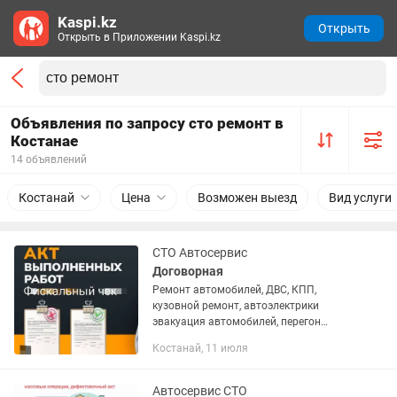
Kaspi.kz
Открыть
Открыть в Приложении Kaspi.kz
Объявления по запросу сто ремонт в
Костанае
14 объявлений
Костанай
Цена
Возможен выезд
Вид услуги
СТО Автосервис
Договорная
Ремонт автомобилей, ДВС, КПП,
кузовной ремонт, автоэлектрики
эвакуация автомобилей, перегон
автомобилей, все виды работ. Выдача
Костанай, 11 июля
фискального чека, акт выполненных
работ, дефектовочный акт, выезд...
Автосервис СТО