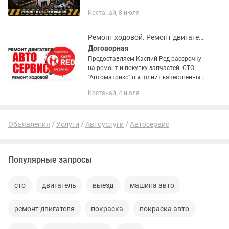
мастера. СТО REVIZO АВТО ул.
Костанай, 8 июля
Волынова 19, 1 улица, бокс 182
Ремонт ходовой. Ремонт двигателей.
Договорная
Предоставляем Каспий Ред рассрочку
на ремонт и покупку запчастей. СТО
"Автоматрикс" выполнит качественный
и профессиональный ремонт и
Костанай, 4 июля
диагностику ходовой части авто,
двигателей, мелкосрочный ремонт,...
Объявления
Услуги
Автоуслуги
Автосервис
Популярные запросы
сто
двигатель
выезд
машина авто
ремонт двигателя
покраска
покраска авто