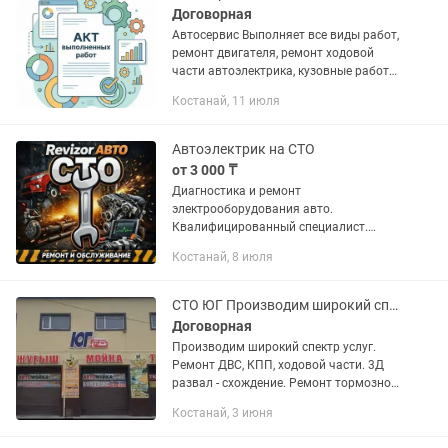
Договорная
Автосервис Выполняет все виды работ,
ремонт двигателя, ремонт ходовой
части автоэлектрика, кузовные работы,
малярные. Выдача всей документации,
Костанай, 11 июля
фискальный чек, акт выполненных
работ, дефектовочный...
Автоэлектрик на СТО
от 3 000 ₸
Диагностика и ремонт
электрооборудования авто.
Квалифицированный специалист.
Также устанавливаем дополнительное
Костанай, 8 июля
оборудование (автосигнализация,
туманки и др). Возможен выезд к
заказчику. Все работы...
СТО ЮГ Производим широкий спектр услуги
Договорная
Производим широкий спектр услуг.
Ремонт ДВС, КПП, ходовой части. 3Д
развал - схождение. Ремонт тормозной
системы. Ремонт и замена рулевых
Костанай, 3 июня
реек. Проточка тормозных дисков.
Шиномонтаж. Автоэлектрик....