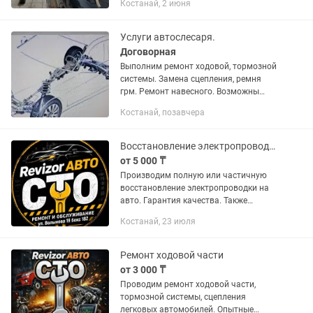
Костанай, 2 июня
диагностика эндоскопом, проверка
герметичности дымогенератором,...
Услуги автослесаря.
Договорная
Выполним ремонт ходовой, тормозной
системы. Замена сцепления, ремня
грм. Ремонт навесного. Возможны
другие работы. Мы находимся по
Костанай, позавчера
Майлина 2/1 корп.5 СТО"Метеор"
Восстановление электропроводки на авто
от 5 000 ₸
Производим полную или частичную
восстановление электропроводки на
авто. Гарантия качества. Также
проводим все виды работ по электрике
Костанай, 23 июля
автомобиля. СТО REVIZOR Авто Ул.
Волынова 19, 1 улица, бокс 182
Ремонт ходовой части
от 3 000 ₸
Проводим ремонт ходовой части,
тормозной системы, сцепления
легковых автомобилей. Опытные