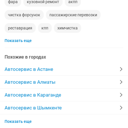
фара
кузовной ремонт
акпп
чистка форсунок
пассажирские перевозки
реставрация
кпп
химчистка
Показать еще
изготовление ключей
ремонт услуга
ремонт ходовой
перетяжка
страховка
Похожие в городах
ремонт стартера
автострахование
автоуслуги
Автосервис в Астане
легковые авто
ремонт кпп
Автосервис в Алматы
ремонт стартера генератора
зажигание
Автосервис в Караганде
ремонт реставрация
обой цен
ремонт форсунок
Автосервис в Шымкенте
Автосервис в Усть-Каменогорске
легковые автомобили
грм
Показать еще