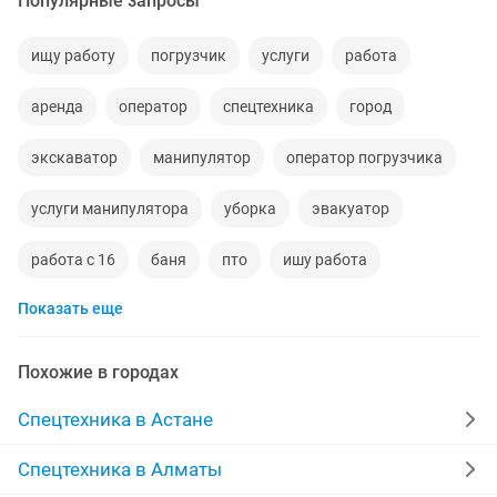
Популярные запросы
ищу работу
погрузчик
услуги
работа
аренда
оператор
спецтехника
город
экскаватор
манипулятор
оператор погрузчика
услуги манипулятора
уборка
эвакуатор
работа с 16
баня
пто
ишу работа
Показать еще
оператор экскаватор
погрузчик работа
услуги погрузчика
асенизатор
Похожие в городах
услуги автовышки
аренда погрузчиков
работа 2
Спецтехника в Астане
водитель требуется
пароочиститель
Спецтехника в Алматы