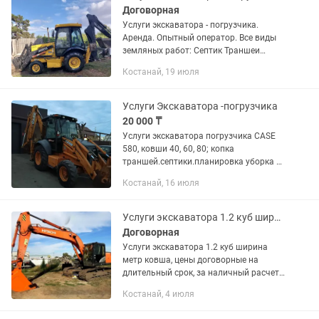
Договорная
Услуги экскаватора - погрузчика.
Аренда. Опытный оператор. Все виды
земляных работ: Септик Траншеи
Фундамент Колодец Ковши 80 и 40 см.
Костанай, 19 июля
Наличный, безналичный расчет.
Отчетные документы. Работаем по...
Услуги Экскаватора -погрузчика
20 000 ₸
Услуги экскаватора погрузчика CASE
580, ковши 40, 60, 80; копка
траншей.септики.планировка уборка и
загрузка мусора и.т.п, есть вариант
Костанай, 16 июля
долгосрочной аренды, наличный и
безналичный расчет, ИП, звоните...
Услуги экскаватора 1.2 куб ширина метр ковша, цены договорные
Договорная
Услуги экскаватора 1.2 куб ширина
метр ковша, цены договорные на
длительный срок, за наличный расчет
и без наличный расчет по документам.
Костанай, 4 июля
Опытный оператор.