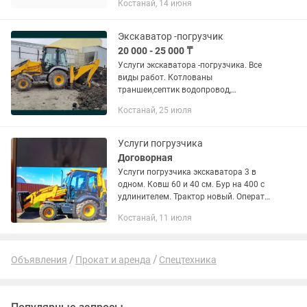
Костанай, 14 июня
состоянии, имеется опытный оператор.
Будем рады рассмотреть предложения
о...
Экскаватор -погрузчик
20 000 - 25 000 ₸
Услуги экскаватора -погрузчика. Все
виды работ. Котлованы
траншеи,септик водопровод,
планировка территории,наличный
Костанай, 25 июля
безналичный расчет, документы..
«Копка септиков Костанай» «Копка
траншей...
Услуги погрузчика
Договорная
Услуги погрузчика экскаватора 3 в
одном. Ковш 60 и 40 см. Бур на 400 с
удлинителем. Трактор новый. Оператор
опытный. Цена договорная
Костанай, 11 июля
Объявления
Прокат и аренда
Спецтехника