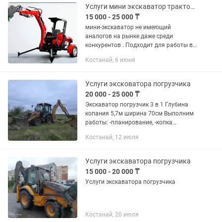
Услуги мини экскаватор трактор копка фундамент водопровод септик газ
15 000 - 25 000 ₸
мини-экскаватор не имеющий
аналогов на рынке даже среди
конкурентов . Подходит для работы в
стесненных условиях на грунтах
Костанай, 6 июня
третьей и четвертой категории на
строительных и приусадебных
участках,...
Услуги эксковатора погрузчика
20 000 - 25 000 ₸
Экскаватор погрузчик 3 в 1 Глубина
копания 5,7м ширина 70см Выполним
работы: -планирование, -копка
фундамента, септик, траншеи под
Костанай, 12 июля
водопровод и др. -корчевание
деревьев, кустарников, -снос
землянок,...
Услуги экскаватора погрузчика
15 000 - 20 000 ₸
Услуги экскаватора погрузчика
Костанай, 20 июля