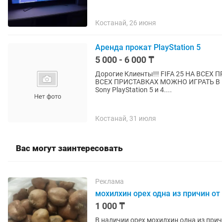
Костанай, 26 июня
Аренда прокат PlayStation 5
5 000 - 6 000 ₸
Дорогие Клиенты!!! FIFA 25 НА ВСЕХ ПРИСТАВКАХ!!! ЧЕЛОВЕК ПАУК на всех приставках!!! НА
ВСЕХ ПРИСТАВКАХ МОЖНО ИГРАТЬ В ИНТЕРНЕТЕ!!! Рады предложить 
Sony PlayStation 5 и 4....
Костанай, 31 июля
Вас могут заинтересовать
Реклама
мохилхин орех одна из причин от
1 000 ₸
В наличии орех мохилхин одна из причин от бесплодия Каф Ма