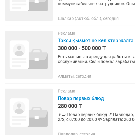
коммуникабельных сотрудников. Опыт ра
предстоит делать: • Консультировать.
Шалкар (Актюб. обл.), сегодня
Реклама
Такси қызметіне көліктер жалға 
300 000 - 500 000 ₸
Есть машины в аренду для работы в такси Машины чистые, ухоженные, н
обслуживании. Сел и поехал зарабатывать. Доступные авто: •Geely Emgrand
•Hyundai Accent •Chevrolet...
Алматы, сегодня
Реклама
Повар первых блюд
280 000 ₸
👨🍳 Повар первых блюд 📍 Павлодар, кафе-столовая «Оливье» (Лермонтова, 91) 🕗 График:
2/2, с 07:00 до 20:00 💸 Зарплата: 260 000 – 280 000 тг 🔪 Чем займёшься (и почему это круто):
🥣 Утро...
Павлодар, сегодня