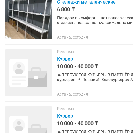
Стеллажи металлические
6 800 ₸
Порядок и комфорт — вот залог успе
стеллажи позволяют максимально ми
предметов и оптимизировать доступ...
Астана, сегодня
Реклама
Курьер
10 000 - 40 000 ₸
🔥 ТРЕБУЮТСЯ КУРЬЕРЫ В ПАРТНЁР ЯНДЕКС ЕДА! 🔥 Ищем ак
курьеров: 🚶 Пеший 🚴 Велокурьер 🚗 Автокурьер Мы предлагаем: ✅ Ежедневные выплаты ✅
Высокий доход без потолка ✅ Большое
Астана, сегодня
Реклама
Курьер
10 000 - 40 000 ₸
🔥 ТРЕБУЮТСЯ КУРЬЕРЫ В ПАРТНЁР ЯНДЕКС ЕДА! 🔥 Ищем ак