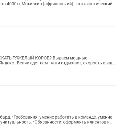
еха 4000тг Мохилхин (африканский) - это экзотический
ЖЕЛЫЙ КОРОБ? Выдаем мощные
екс . Велик едет сам - ноги отдыхают, скорость выше,
енег больше! ДОХОД: до 25 000...
мбард. •Требования: умение работать в команде, умение
 пунктуальность. •Обязанности: оформлять клиентов и