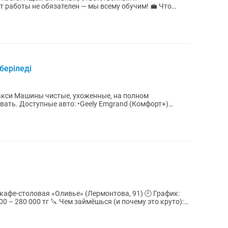
боты не обязателен — мы всему обучим! 💼 Что
..
беріледі
а полном
 (Комфорт+)