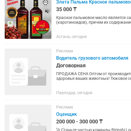
Злата Пальма Красное пальмово
35 000 ₸
Красное пальмовое масло является с
(каротиноидов), причем их содержание 
больше, чем в помидорах;...
Астана, сегодня
Реклама
Водитель грузового автомобиля
Договорная
ПРОДАЖА СЕНА Оптом от производителя Житняк разнотравье Качественное сено 
здоровья ваших животных! Тюковое сено 480 тг/шт. Вес тюка: 20 кг Цена с места Сено в
рулонах 4800 тг/шт. Вес...
Павлодар, сегодня
Реклама
Оценщик
200 000 - 300 000 ₸
🚀 Станьте частью команды Birinshi Lombard! Ищем активных, отв