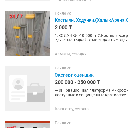
Реклама
Костыли. Ходунки.(ХалыкАрена.
2 000 ₸
1.ХОДУНКИ -10.500 тг 2.Костыли все размеры Бу -5 тыс Новые в упаковке. Также аренда
7дн-2тыс 15дней-3тыс 20дн-4тыс 30дней-5тыс Залог возвращается когда костыли вернете
Работаем круглосуточно!...
Алматы, сегодня
Реклама
Эксперт оценщик
200 000 - 250 000 ₸
— инновационная платформа микрофи
доступные и защищенные краткосрочн
точек по всем крупным городам...
Кокшетау, сегодня
Реклама