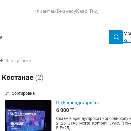
Клиентам
Бизнесу
Kaspi Гид
Мой
Кос
Электроника
в Костанае
(2)
Сортировка
Пс 5 аренда/прокат
6 000 ₸
Сдаем в аренду/прокат консоли Sony PlayStation 5 1) Sony PlayStation 5 
2K26, GTA5, Mortal Kombat 1, WRC (Гонки), It takes two. 2) Sony P
FIFA25,...