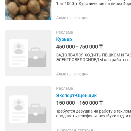
1шт 1000тг Курс лечения на двоих 4ор
орех, произрастающий в...
Алматы, сегодня
Реклама
Курьер
450 000 - 750 000 ₸
ЗАДОЛБАЛСЯ ХОДИТЬ ПЕШКОМ И ТАСКАТЬ ТЯ
ЭЛЕКТРОВЕЛОСИПЕДЫ для работы в Янд
заказов больше, д
Алматы, сегодня
Реклама
Эксперт-Оценщик
150 000 - 160 000 ₸
Требуется девушка на работу в тех ло
продавать телефоны, ноутбуки итд. и
прием залогов. •График...
Туркестан, сегодня