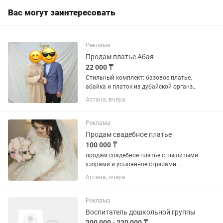
Вас могут заинтересовать
Реклама
Продам платье Абая
22 000 ₸
Стильный комплект: базовое платье,
абайка и платок из дубайской органзы.
Размер 48-52 На 54 тоже пойдет Мой
Астана, вчера
рост 170 см Лёгкий, закрытый и очень
удобный вариант на каждый день и
для...
Реклама
Продам свадебное платье
100 000 ₸
продам свадебное платье с вышитыми
узорами и усыпанное стразами
сваровски, цвет Ivory, надевала 1 раз
Астана, вчера
на фотосессию, размер 50-54
(регулируется за счет корсета),
приобрела в свадебном салоне...
Реклама
Воспитатель дошкольной группы
200 000 - 220 000 ₸