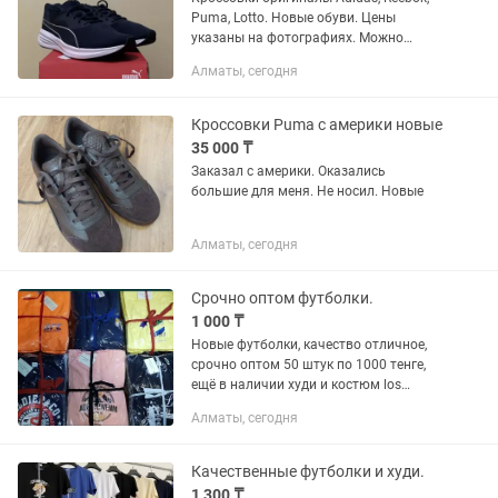
Puma, Lotto. Новые обуви. Цены
указаны на фотографиях. Можно
посмотреть в Мкр Кулагер.
Алматы, сегодня
Кроссовки Puma с америки новые
35 000 ₸
Заказал с америки. Оказались
большие для меня. Не носил. Новые
Алматы, сегодня
Срочно оптом футболки.
1 000 ₸
Новые футболки, качество отличное,
срочно оптом 50 штук по 1000 тенге,
ещё в наличии худи и костюм los
angeles новый. Для покупки пишите.
Алматы, сегодня
Tommy Hilifiger Nike Adidas Puma Joma
New balance Asics Air...
Качественные футболки и худи.
1 300 ₸