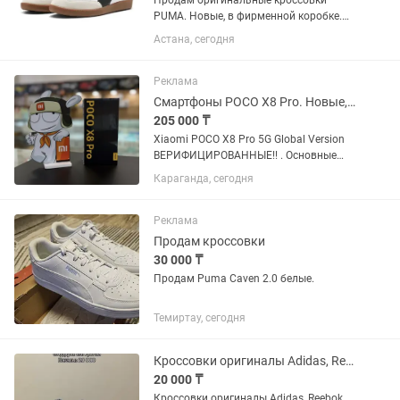
Продам оригинальные кроссовки
PUMA. Новые, в фирменной коробке.
Размер 38 (24 см). Очень удобная и
Астана, сегодня
стильная модель, подходит для
повседневной носки. Не носились,
только примерялись. Продаю, потому...
Реклама
Смартфоны POCO X8 Pro. Новые, оригинал. Гарантия 1 год. Караганда
205 000 ₸
Xiaomi POCO X8 Pro 5G Global Version
ВЕРИФИЦИРОВАННЫЕ!! . Основные
характеристики: - Экран: 6,59" AMOLED-
Караганда, сегодня
дисплей 1,5K, 120 Гц, сверхяркий -
Разрешение: 2756×1268 - Процессор:
Восьмиядерный CPU, до...
Реклама
Продам кроссовки
30 000 ₸
Продам Puma Caven 2.0 белые.
Темиртау, сегодня
Кроссовки оригиналы Adidas, Reebok, Puma
20 000 ₸
Кроссовки оригиналы Adidas, Reebok,