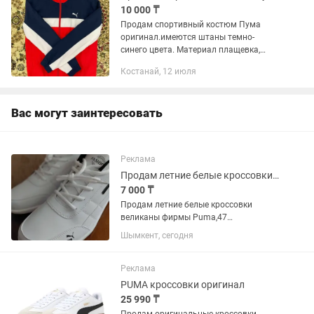
10 000 ₸
Продам спортивный костюм Пума
оригинал.имеются штаны темно-
синего цвета. Материал плащевка,
легкий. В хорошем состоянии.
Костанай, 12 июля
Подойдет на 46-48 По цене скину
Вас могут заинтересовать
Реклама
Продам летние белые кроссовки великаны фирмы PUMA,размер 47
7 000 ₸
Продам летние белые кроссовки
великаны фирмы Puma,47
размер.Страна изготовитель
Шымкент, сегодня
Вьетнам.Материал
кожзаменитель.Заказывал для себя на
46 ногу,прислали на размер
Реклама
больше.Брал за 9000 тг,отдам за 7000
PUMA кроссовки оригинал
25 990 ₸