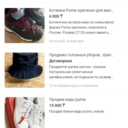
связи
Ботинки Puma оригинал для мальчика
6 000 ₸
Ботиночки на мальчика на осень-весну
фирма Puma оригинал, покупали в
России. Размер 27-28 нужно мерить.
Очень удобные, легкие, не промокают.
Костанай, позавчера
Подойдут до самых заморозков. Не
скользкие. В идеальном...
Продажа головных уборов . Шапка-ушанка
Договорная
Продается шапка срочно - ушанка .
Натуральная облегченная
цигейка,новая, не подошла по размеру.
Производство - Турция . Размер указан
Усть-Каменогорск, позавчера
XL , но желательно примерить . Цена
-20 000 тенге . Продается...
Продам кеды puma
15 000 ₸
Продам белые кеды puma, новые