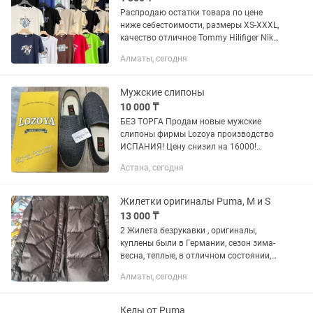
Распродаю остатки товара по цене
ниже себестоимости, размеры XS-XXXL,
качество отличное Tommy Hilifiger Nike
Adidas Puma Joma New balance Asics
Алматы, сегодня
Air max Hermes Prada Gucci Guess Ufc
Оригинал Скидки...
Мужские слипоны
10 000 ₸
БЕЗ ТОРГА Продам новые мужские
слипоны фирмы Lozoya производство
ИСПАНИЯ! Цену снизил на 16000!
Размер 44 Вся информация есть на
Астана, сегодня
фотографиях Такие точно в обычных
магазинах не найти. Отличный...
Жилетки оригиналы Puma, M и S
13 000 ₸
2 Жилета безрукавки , оригиналы,
куплены были в Германии, сезон зима-
весна, теплые, в отличном состоянии,
доставка по городу бесплатно,
Алматы, сегодня
размеры жилетки м и s, качество
высокое, каждая по 15 000,...
Кеды от Puma