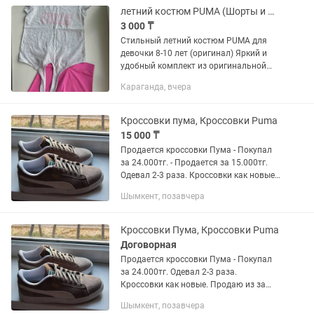
летний костюм PUMA (Шорты и футболка)
3 000 ₸
Стильный летний костюм PUMA для
девочки 8-10 лет (оригинал) Яркий и
удобный комплект из оригинальной
линейки PUMA для активного лета,
Караганда, вчера
прогулок или занятий спортом. Серый
меланжевый топ свободного...
Кроссовки пума, Кроссовки Puma
15 000 ₸
Продается кроссовки Пума - Покупал
за 24.000тг. - Продается за 15.000тг.
Одевал 2-3 раза. Кроссовки как новые.
Продаю из за того что размер не
Шымкент, позавчера
подошел... - Есть торг - Пишите и
звоните всегда на...
Кроссовки Пума, Кроссовки Puma
Договорная
Продается кроссовки Пума - Покупал
за 24.000тг. Одевал 2-3 раза.
Кроссовки как новые. Продаю из за
того что размер не подошел... - Есть
Шымкент, позавчера
торг - Пишите и звоните всегда на