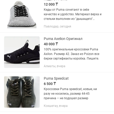
12 000 ₸
Кеды от Puma сочетают в себе
качество и удобство. Материал верха и
стельки выполнен из "дышащего"
текстиля. Детали: кожаная подкладка,
Павлодар, сегодня
шнуровка на подъеме, утолщенная
гибкая подошва. Материал верха -...
Puma Axelion Оригинал
40 000 ₸
100% оригинальные кроссовки Puma
Axilon. Размер 42. Заказ из Poizon все
бирки сертифиакты коробка. Пишите.
Алматы, вчера
Puma Speedcat
6 500 ₸
Кроссовки Puma speedcat, новые, ни
разу не носились, размер 44-45
причина – не подошел размер
Кокшетау, вчера