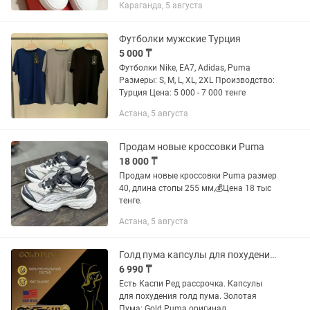
Караганда, 5 августа
Футболки мужские Турция
5 000 ₸
Футболки Nike, EA7, Adidas, Puma
Размеры: S, M, L, XL, 2XL Производство:
Турция Цена: 5 000 - 7 000 тенге
Астана, 5 августа
Продам новые кроссовки Puma
18 000 ₸
Продам новые кроссовки Puma размер
40, длина стопы 255 мм,💰Цена 18 тыс
тенге.
Астана, 5 августа
Голд пума капсулы для похудения Gold Puma.Есть Каспи Ред
6 990 ₸
Есть Каспи Ред рассрочка. Капсулы
для похудения голд пума. Золотая
Пума: Gold Puma оригинал