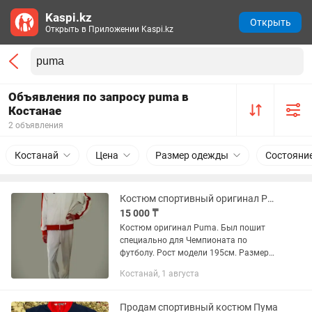
Kaspi.kz
Открыть
Открыть в Приложении Kaspi.kz
Объявления по запросу puma в
Костанае
2 объявления
Костанай
Цена
Размер одежды
Состояни
Костюм спортивный оригинал Puma
15 000 ₸
Костюм оригинал Puma. Был пошит
специально для Чемпионата по
футболу. Рост модели 195см. Размер
верха XXL, низа XL. Отличное
Костанай, 1 августа
состояние. Возможна отправка по
Казахстану только через СДЭК или
Kazpost...
Продам спортивный костюм Пума