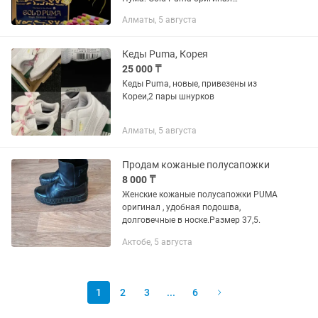
значительно понижает аппетит и
Алматы, 5 августа
утоляет голод. Выводит излишнюю
жидкость из организма, повышение...
Кеды Puma, Корея
25 000 ₸
Кеды Puma, новые, привезены из
Кореи,2 пары шнурков
Алматы, 5 августа
Продам кожаные полусапожки
8 000 ₸
Женские кожаные полусапожки PUMA
оригинал , удобная подошва,
долговечные в носке.Размер 37,5.
Актобе, 5 августа
1
2
3
...
6