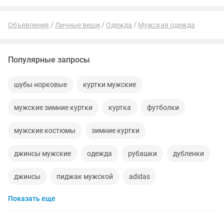
Объявления
Личные вещи
Одежда
Мужская одежда
Популярные запросы
шубы норковые
куртки мужские
мужские зимние куртки
куртка
футболки
мужские костюмы
зимние куртки
джинсы мужские
одежда
рубашки
дубленки
джинсы
пиджак мужской
adidas
Показать еще
мужские шубы
брюки
пиджаки
худи
жилетки
кофты
плащ мужской