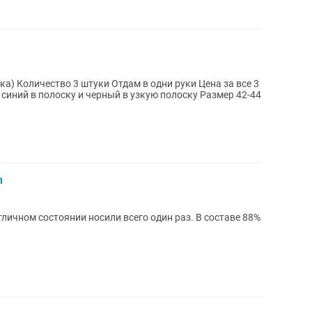
чество 3 штуки Отдам в одни руки Цена за все 3
костюма=15 000 тг Цвета:Синий,темно синий в полоску и черный в узкую полоску Размер 42-44
n
личном состоянии носили всего один раз. В составе 88%