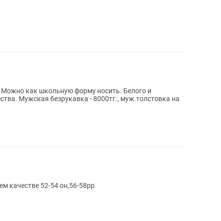
жно как школьную форму носить. Белого и
ства. Мужская безрукавка - 8000тг., муж.толстовка на
м качестве 52-54 он,56-58рр