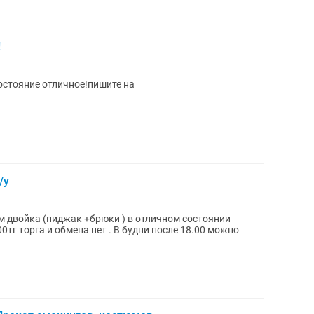
!
остояние отличное!пишите на
/у
джак +брюки ) в отличном состоянии
00тг торга и обмена нет . В будни после 18.00 можно