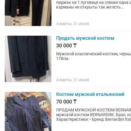
пиджак на 1 пуговице на спинке одна 
карманы не открыты так же есть...
Алматы, 31 июля
Продать мужской костюм
30 000 ₸
Мужской классический костюм, черный,
178см.
Алматы, 31 июля
Костюм мужской итальянский
70 000 ₸
ПРОДАМ МУЖСКОЙ КОСТЮМ BERNARDINI 48р 
мужской костюм BERNARDINI. Брал, но не подошел размер. Одевался 1 раз на фото.
Характеристики: • Бренд: Bernardini Ita