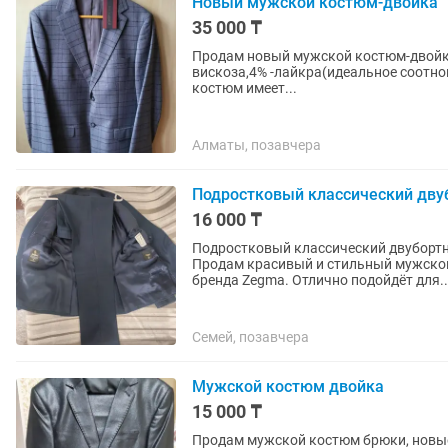
Новый мужской костюм-двойка
35 000 ₸
Продам новый мужской костюм-двойка, Umberto Totti.
вискоза,4% -лайкра(идеальное соотношение для долгой
костюм имеет...
Алматы, позавчера
Подростковый классический двуб
16 000 ₸
Подростковый классический двубортны
Продам красивый и стильный мужско
бренда Zegma. Отлично подойдёт для..
Семей, позавчера
Мужской костюм двойка
15 000 ₸
Продам мужской костюм брюки, новые