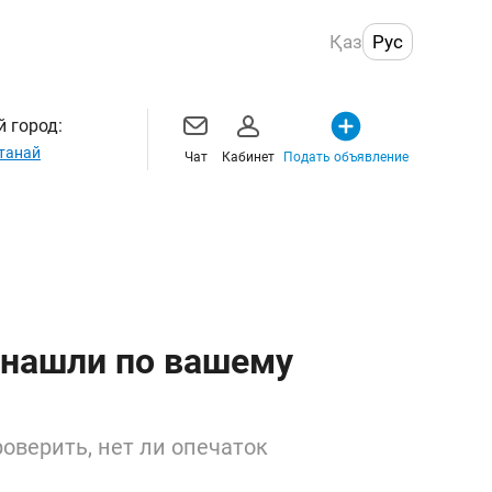
Қаз
Рус
 город:
танай
Чат
Кабинет
Подать объявление
 нашли по вашему
оверить, нет ли опечаток