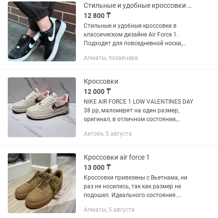
Стильные и удобные кроссовки в классическом дизайне Air Force 1
12 800 ₸
Стильные и удобные кроссовки в
классическом дизайне Air Force 1.
Подходят для повседневной носки,
прогулок, учебы, работы и активного
Алматы, позавчера
отдыха. Верх выполнен из
качественного материала, устойчивого
к...
Кроссовки
12 000 ₸
NIKE AIR FORCE 1 LOW VALENTINES DAY
38 рр, маломерят на один размер,
оригинал, в отличном состоянии,
носились пару раз
Актобе, 5 августа
Кроссовки air force 1
13 000 ₸
Кроссовки привезены с Вьетнама, ни
раз не носились, так как размер не
подошел. Идеального состояния.
Брали другие размеры, носились очень
Алматы, 5 августа
долго.