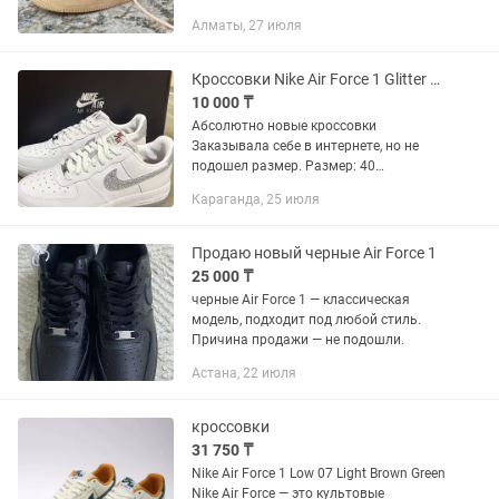
брать отдам за 50 к
Алматы, 27 июля
Кроссовки Nike Air Force 1 Glitter Silver
10 000 ₸
Абсолютно новые кроссовки
Заказывала себе в интернете, но не
подошел размер. Размер: 40
Состояние: 10/10 (новые, не носились)
Караганда, 25 июля
Особенности: Очень красивый
серебряный глиттер на логотипе,
вживую...
Продаю новый черные Air Force 1
25 000 ₸
черные Air Force 1 — классическая
модель, подходит под любой стиль.
Причина продажи — не подошли.
Астана, 22 июля
кроссовки
31 750 ₸
Nike Air Force 1 Low 07 Light Brown Green
Nike Air Force — это культовые