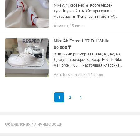
Nike Air Force Red 🔥 Көзге бірден
түсетін дизайн 🔥 Жоғары сапалы
материал 🔥 Жеңіл әрі ыңғайлы 📦
Размерлер: 36-41✅
Алматы, 15 июля
Nike Air Force 1 07 Full White
60 000 ₸
В наличии размеры EUR 40, 41, 42, 43.
Доступна рассрочка Kaspi Red. ✨ Nike
Air Force 1 '07 — настоящая классика,
которая уже десятилетиями остаётся
Усть-Каменогорск, 13 июля
символом уличного стиля.
Легендарный силуэт,...
1
2
Объявления
Личные вещи