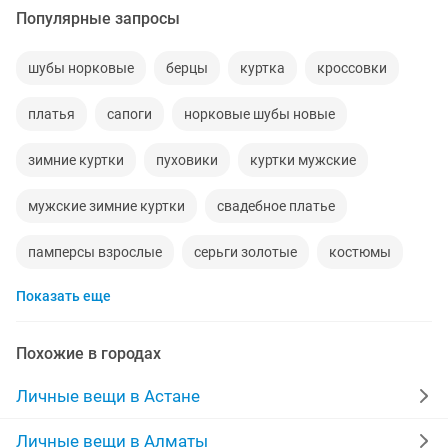
Популярные запросы
шубы норковые
берцы
куртка
кроссовки
платья
сапоги
норковые шубы новые
зимние куртки
пуховики
куртки мужские
мужские зимние куртки
свадебное платье
памперсы взрослые
серьги золотые
костюмы
Показать еще
обувь
мужские костюмы
шапки
меха
куртки женские
меховые жилетки
халаты
Похожие в городах
брюки
сапоги женские
зимние пуховики
Личные вещи в Астане
кардиган
одежда
джинсы мужские
Личные вещи в Алматы