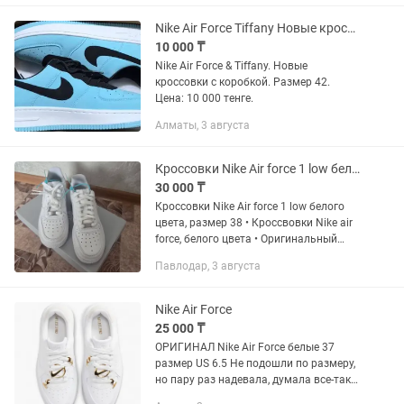
Nike Air Force Tiffany Новые кроссовки.
10 000 ₸
Nike Air Force & Tiffany. Новые
кроссовки с коробкой. Размер 42.
Цена: 10 000 тенге.
Алматы, 3 августа
Кроссовки Nike Air force 1 low белого цвета, размер 38
30 000 ₸
Кроссовки Nike Air force 1 low белого
цвета, размер 38 • Кроссвовки Nike air
force, белого цвета • Оригинальный
товар, вы можете в этом убедиться
Павлодар, 3 августа
если увидите код на коробке и на
язычке, которые...
Nike Air Force
25 000 ₸
ОРИГИНАЛ Nike Air Force белые 37
размер US 6.5 Не подошли по размеру,
но пару раз надевала, думала все-таки
смогу носить, оказались большими,