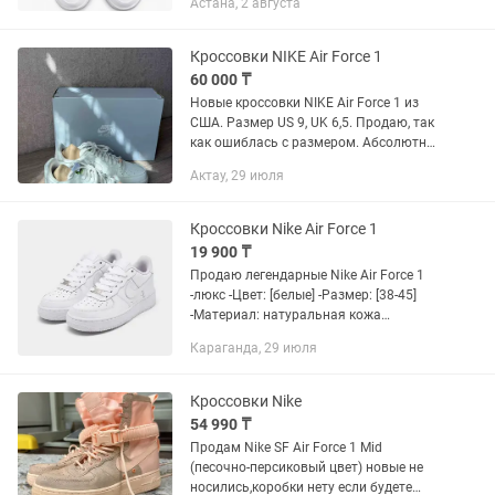
Астана, 2 августа
выкупала последний размер с США.
Кроссовки NIKE Air Force 1
60 000 ₸
Новые кроссовки NIKE Air Force 1 из
США. Размер US 9, UK 6,5. Продаю, так
как ошиблась с размером. Абсолютно
не ношенные. Возможна доставка по
Актау, 29 июля
Кз. На сайте стоят 60000, без
доставки!!
Кроссовки Nike Air Force 1
19 900 ₸
Продаю легендарные Nike Air Force 1
-люкс -Цвет: [белые] -Размер: [38-45]
-Материал: натуральная кожа
-Состояние: новые / в хорошем
Караганда, 29 июля
состоянии
Кроссовки Nike
54 990 ₸
Продам Nike SF Air Force 1 Mid
(песочно-персиковый цвет) новые не
носились,коробки нету если будете