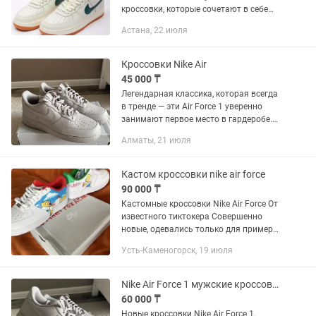
кроссовки, которые сочетают в себе
стиль и долговечность: • Прочный верх
Астана, 22 июля
из кожи или синтетических материалов
обеспечивает...
Кроссовки Nike Air
45 000 ₸
Легендарная классика, которая всегда
в тренде — эти Air Force 1 уверенно
занимают первое место в гардеробе.
Монохромный дизайн в оттенке College
Алматы, 21 июля
Grey подчеркивает стиль и
универсальность, а...
Кастом кроссовки nike air force
90 000 ₸
Кастомные кроссовки Nike Air Force От
известного тиктокера Совершенно
новые, одевались только для примерки
Размер 45 Также рассматриваю обмен
Усть-Каменогорск, 19 июля
на Nintendo switch oled, steam deck,
Xbox series x с...
Nike Air Force 1 мужские кроссовки
60 000 ₸
Новые кроссовки Nike Air Force 1,