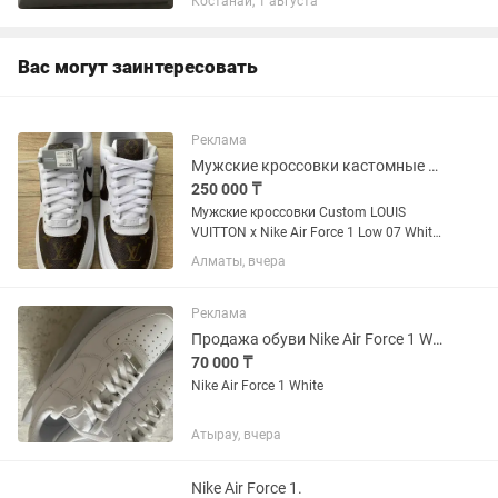
Костанай, 1 августа
Вас могут заинтересовать
Реклама
Мужские кроссовки кастомные LV x Nike Air Force 1 Low 07 White Gum
250 000 ₸
Мужские кроссовки Custom LOUIS
VUITTON x Nike Air Force 1 Low 07 White
Gum / DJ2739-100 Подробнее о товаре
Алматы, вчера
Размер: EUR 42 / US 8.5 / cm 26.5
оригинал канвас из сумки LOUIS
VUITTON Кроксы заказаны с...
Реклама
Продажа обуви Nike Air Force 1 White
70 000 ₸
Nike Air Force 1 White
Атырау, вчера
Nike Air Force 1.