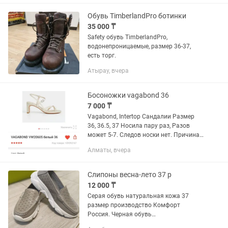
25см . ЦЕНА...
Обувь TimberlandPro ботинки
35 000 ₸
Safety обувь TimberlandPro,
водонепроницаемые, размер 36-37,
есть торг.
Атырау, вчера
Босоножки vagabond 36
7 000 ₸
Vagabond, Intertop Сандалии Размер
36, 36.5, 37 Носила пару раз, Разов
может 5-7. Следов носки нет. Причина
продажи: у меня 35-36 размер, обувь
Алматы, вчера
большемерит. Отправляю живые фото
в лс. Всё отлично с...
Слипоны весна-лето 37 р
12 000 ₸
Серая обувь натуральная кожа 37
размер производство Комфорт
Россия. Черная обувь
комбинированная кожа и экокожа 37