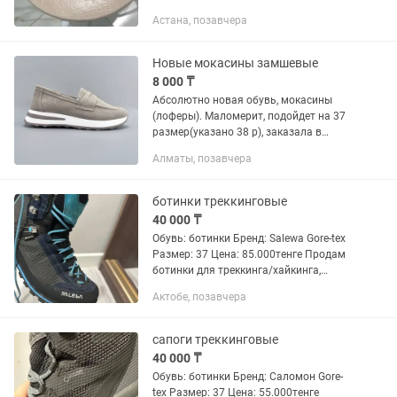
Астана, позавчера
Новые мокасины замшевые
8 000 ₸
Абсолютно новая обувь, мокасины
(лоферы). Маломерит, подойдет на 37
размер(указано 38 р), заказала в
интернет магазине, размер не подошел,
Алматы, позавчера
новая. Замшевая кожа.
ботинки треккинговые
40 000 ₸
Обувь: ботинки Бренд: Salewa Gore-tex
Размер: 37 Цена: 85.000тенге Продам
ботинки для треккинга/хайкинга,
одевала один раз на гималаях,
Актобе, позавчера
горетекс
сапоги треккинговые
40 000 ₸
Обувь: ботинки Бренд: Саломон Gore-
tex Размер: 37 Цена: 55.000тенге