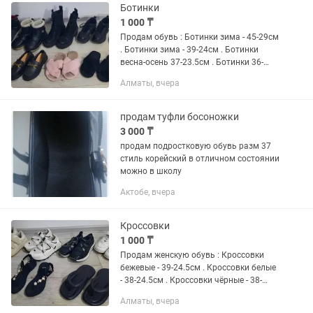
Ботинки
1 000 ₸
Продам обувь : Ботинки зима - 45-29см
. Ботинки зима - 39-24см . Ботинки
весна-осень 37-23.5см . Ботинки 36-
23см . Кроссовки 39-25см . Туфли 39-
Алматы, вчера
24см . Тапочки, стельки . ЦЕНА указана
за всё - 1000 .
продам туфли босоножки
3 000 ₸
продам подростковую обувь разм 37
стиль корейский в отличном состоянии
можно в школу
Актобе, вчера
Кроссовки
1 000 ₸
Продам женскую обувь : Кроссовки
бежевые - 39-24.5см . Кроссовки белые
- 38-24.5см . Кроссовки чёрные - 38-
24см . Кроссовки белые - 37-22см .
Алматы, вчера
Босоножки - 38-24см . Сланцы - 38-39 -