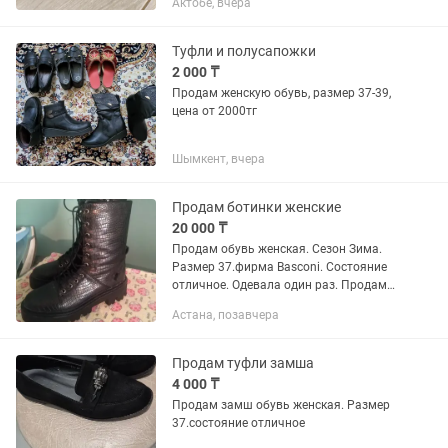
Актобе, вчера
размер Новые удобные и лёгкие
Туфли и полусапожки
2 000 ₸
Продам женскую обувь, размер 37-39,
цена от 2000тг
Шымкент, вчера
Продам ботинки женские
20 000 ₸
Продам обувь женская. Сезон Зима.
Размер 37.фирма Basconi. Состояние
отличное. Одевала один раз. Продам
связи с тем что мне в них не удобно.
Астана, позавчера
Цена 20000тг. Просьба мошенникам не
беспокоить.срочно...
Продам туфли замша
4 000 ₸
Продам замш обувь женская. Размер
37.состояние отличное