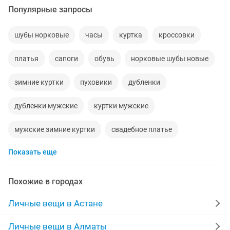
Популярные запросы
шубы норковые
часы
куртка
кроссовки
платья
сапоги
обувь
норковые шубы новые
зимние куртки
пуховики
дубленки
дубленки мужские
куртки мужские
мужские зимние куртки
свадебное платье
Показать еще
памперсы взрослые
серьги золотые
сумка
часы мужские
футболки
шапки
Похожие в городах
зимние сапоги
куртки женские
меховые жилетки
Личные вещи в Астане
халаты
брюки
зимние пуховики
кардиган
Личные вещи в Алматы