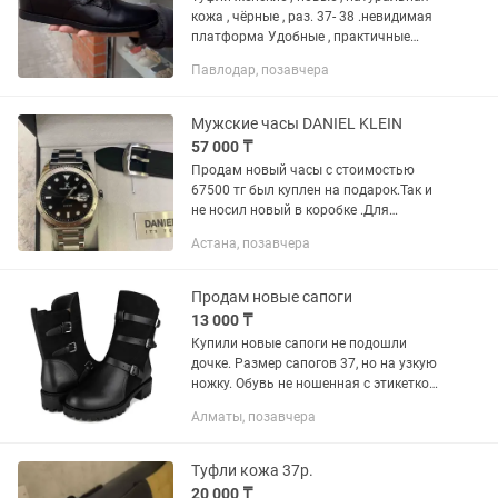
кожа , чёрные , раз. 37- 38 .невидимая
платформа Удобные , практичные
Недорого Звоните для дополнительной
Павлодар, позавчера
информации
Мужские часы DANIEL KLEIN
57 000 ₸
Продам новый часы с стоимостью
67500 тг был куплен на подарок.Так и
не носил новый в коробке .Для
подарки выглядят очень богатый.
Астана, позавчера
Продам за 57000 ка. ❗️+ в подарок
женская обувь(туфли или ботинки...
Продам новые сапоги
13 000 ₸
Купили новые сапоги не подошли
дочке. Размер сапогов 37, но на узкую
ножку. Обувь не ношенная с этикеткой.
Продаём со скидкой
Алматы, позавчера
Туфли кожа 37р.
20 000 ₸