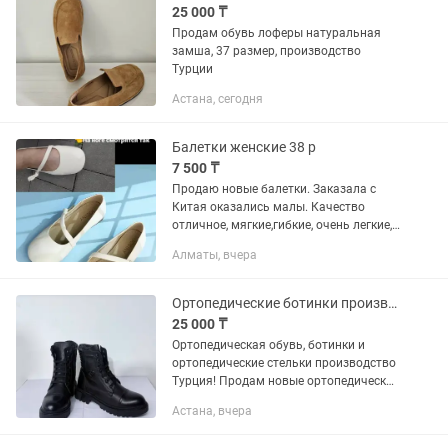
25 000 ₸
Продам обувь лоферы натуральная
замша, 37 размер, производство
Турции
Астана, сегодня
Балетки женские 38 р
7 500 ₸
Продаю новые балетки. Заказала с
Китая оказались малы. Качество
отличное, мягкие,гибкие, очень легкие,
удобные на широкую ногу и у кого
Алматы, вчера
косточка идеально. Если вы любитель
широкой, босоногой обуви,...
Ортопедические ботинки производство Турция
25 000 ₸
Ортопедическая обувь, ботинки и
ортопедические стельки производство
Турция! Продам новые ортопедические
сапоги для подростков и взрослых,
Астана, вчера
зимние на шнурках и молнии, на спец
подошве, мех натуральный,...