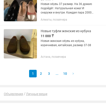
Новая обувь 37 размер. На 36 думаю
подойдёт. Натуральная кожа! И
снаружи и внутри. Каждая пара 20000,
это намного дешевле стоимости. Ноги
Алматы, позавчера
отекают мне малы.
Новые туфли женские из нубука
11 000 ₸
Новая женская обувь из нубука,
коричневая, китайская, размер 37-38
Астана, позавчера
1
2
3
...
10
Объявления
Личные вещи