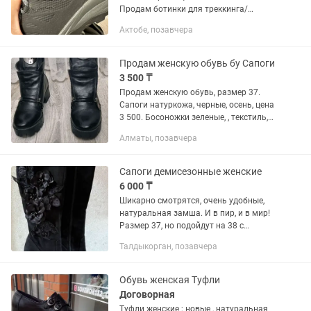
Продам ботинки для треккинга/
хайкинга, одевала один раз на
Актобе, позавчера
гималаях, гортекс
Продам женскую обувь бу Сапоги
3 500 ₸
Продам женскую обувь, размер 37.
Сапоги натуркожа, черные, осень, цена
3 500. Босоножки зеленые, , текстиль,
Wrangler, цена 2500. Босоножки серые,
Алматы, позавчера
Rieker, цена 2 500. Все в очень хорошем
состоянии!!...
Сапоги демисезонные женские
6 000 ₸
Шикарно смотрятся, очень удобные,
натуральная замша. И в пир, и в мир!
Размер 37, но подойдут на 38 с
капронкой. Причина продажи - сейчас
Талдыкорган, позавчера
не ношу обувь на высоких каблуках. В
отличном состоянии, без...
Обувь женская Туфли
Договорная
Туфли женские ; новые , натуральная