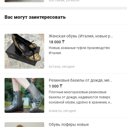
Костанай, 24 июля
Вас могут заинтересовать
Женская обувь (Италия, новые р 37) туфли
18 000 ₸
Новые, кожаные туфли производство
Италия.
Астана, сегодня
Резиновые бахилы от дождя, мягкие калоши
1 000 ₸
Плотные многоразовые резиновые
бахилы от дождя, надеваются поверх
основной обуви, удобно в хранение, не
занимает много места, всегда можно
Алматы, сегодня
взять с собой, размер универсальный с
37-го по 40-й
Обувь лоферы новые