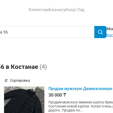
Клиентам
Бизнесу
Kaspi Гид
Мой
Кос
56 в Костанае
(4)
Сортировка
Продам мужскую Демисезонную к
30 000 ₸
Продам мужскую зимнюю куртку бренда
Состояние новой куртки. Носил очень 
дорого. Продаю по...