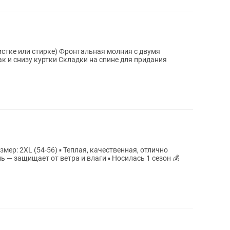
Фронтальная молния с двумя
адки на спине для придания
мер: 2XL (54-56) ▪️ Теплая, качественная, отлично
 — защищает от ветра и влаги ▪️ Носилась 1 сезон 💰