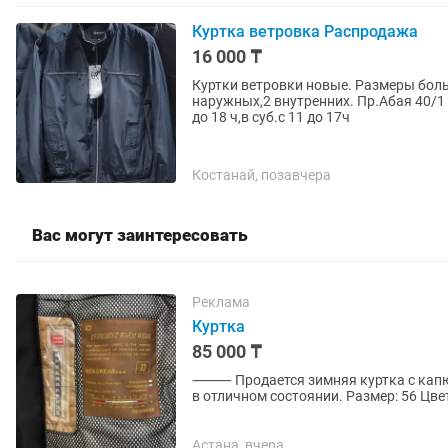
Куртка ветровка Распродажа
16 000 ₸
Куртки ветровки новые. Размеры боль
наружных,2 внутренних. Пр.Абая 40/1 
до 18 ч,в суб.с 11 до 17ч
Костанай, позавчера
Вас могут заинтересовать
Реклама
Куртка
85 000 ₸
⸻ Продается зимняя куртка с капюшоном (размер 56) Теплая зимняя куртка черного цвета
в отличном состоянии. Размер: 56 Цв
сохраняет тепло. Без пятен и...
Астана, вчера