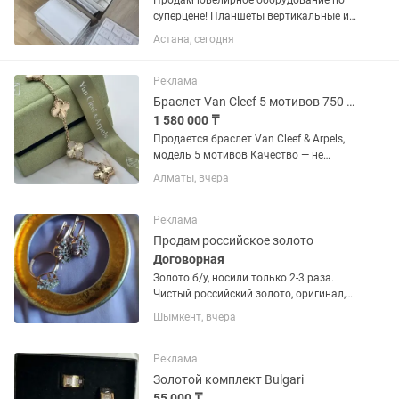
Продам ювелирное оборудование по
суперцене! Планшеты вертикальные и
горизонтальные — производство
Астана, сегодня
Казахстан, отличное качество! Под
кольца, цепи, серьги, подвески,
комплекты (3 вида) Все планшеты...
Реклама
Браслет Van Cleef 5 мотивов 750 проба Полный комплект
1 580 000 ₸
Продается браслет Van Cleef & Arpels,
модель 5 мотивов Качество — не
отличить от оригинала (1:1) Золото
Алматы, вчера
750 пробы (18K) Привезен из Гонконга
Идеальная геометрия, правильный
цвет золота Смотрится...
Реклама
Продам российское золото
Договорная
Золото б/у, носили только 2-3 раза.
Чистый российский золото, оригинал,
продам по ниже цене тысячи 2-3
Шымкент, вчера
рыночных цен. Комплект 8,8 гр (кольцо
18-19рр)
Реклама
Золотой комплект Bulgari
55 000 ₸