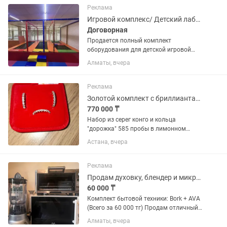
Реклама
Игровой комплекс/ Детский лабиринт/ Батуты
Договорная
Продается полный комплект
оборудования для детской игровой
комнаты и батутного центра «под
Алматы, вчера
ключ». Идеально для ТРЦ, кафе, баз
отдыха или детских садов. Материалы
коммерческие, износостойкие,...
Реклама
Золотой комплект с бриллиантами.
770 000 ₸
Набор из серег конго и кольца
"дорожка" 585 пробы в лимонном
золоте с шикарными бриллиантами 57
Астана, вчера
огранки. Каждый бриллиант по 0.03 ct.
Кольцо 17рр. Производство Армения.
Сертификат есть. Общий вес 5.3...
Реклама
Продам духовку, блендер и микроволновку одним лотом! BORK и AVA
60 000 ₸
Комплект бытовой техники: Bork + AVA
(Всего за 60 000 тг) Продам отличный
набор техники для кухни одним лотом!
Алматы, вчера
Отличное решение для дома, съемной