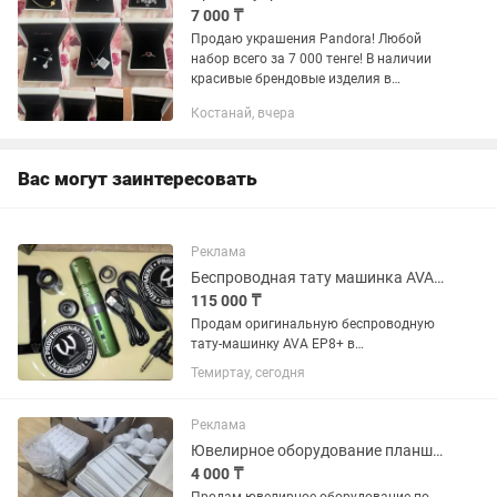
7 000 ₸
Продаю украшения Pandora! Любой
набор всего за 7 000 тенге! В наличии
красивые брендовые изделия в
фирменных коробочках: Браслеты
Костанай, вчера
Комплекты с кольцами, серьгами и
подвесками Стильные кольца и...
Вас могут заинтересовать
Реклама
Беспроводная тату машинка AVA EP8 Plus и набор расходников
115 000 ₸
Продам оригинальную беспроводную
тату-машинку AVA EP8+ в
максимальной комплектации.
Темиртау, сегодня
Состояние абсолютно новое — аппарат
использовался ровно один раз на
искусственной коже для проверки. Нет
Реклама
ни единой...
Ювелирное оборудование планшеты
4 000 ₸