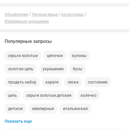
Объявления
Личные вещи
Аксессуары
Ювелирные украшения
Популярные запросы
серьги золотые
цепочки
кулоны
золотая цепь
украшения
бусы
продать набор
карате
леска
состояние
цепь
серьги золотые детские
колечко
детское
ювелирные
итальянская
Показать еще
серебряные
цеп
585
качество
торг