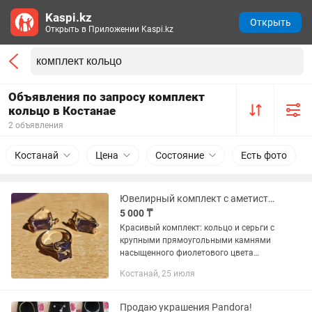
Kaspi.kz
Открыть
Открыть в Приложении Kaspi.kz
Объявления по запросу комплект
кольцо в Костанае
2 объявления
Костанай
Цена
Состояние
Есть фото
Ювелирный комплект с аметистом кольцо серьги
5 000 ₸
Красивый комплект: кольцо и серьги с
крупными прямоугольными камнями
насыщенного фиолетового цвета
(аметист или фианит под аметист).
Костанай, 25 июля
Оправа серебристого цвета,
декоративные завитки по бокам
придают...
Продаю украшения Pandora!