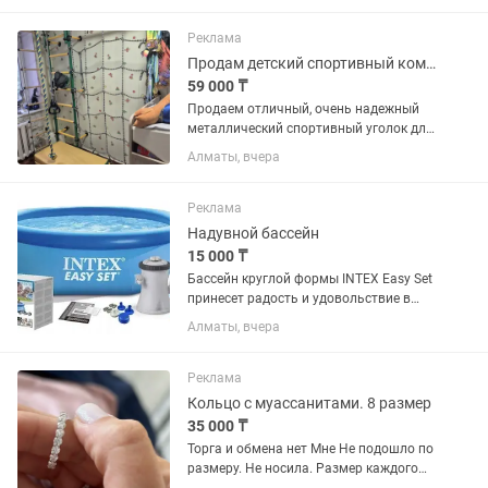
квартиры или дачи. 📋 Что входит в
комплект: ...
Реклама
Продам детский спортивный комплекс с веревочной сеткой б/у
59 000 ₸
Продаем отличный, очень надежный
металлический спортивный уголок для
детей (типа Romana или Комета).
Алматы, вчера
Комплекс в идеальном состоянии. С
ярким, солнечным желто-зеленым
дизайном. Крепится к стене. В...
Реклама
Надувной бассейн
15 000 ₸
Бассейн круглой формы INTEX Easy Set
принесет радость и удовольствие в
жаркие летние дни вам и вашей семье.
Алматы, вчера
"Easy Set" - серия бассейнов, которые
устанавливаются быстро и без
применения каких-либо...
Реклама
Кольцо с муассанитами. 8 размер
35 000 ₸
Торга и обмена нет Мне Не подошло по
размеру. Не носила. Размер каждого