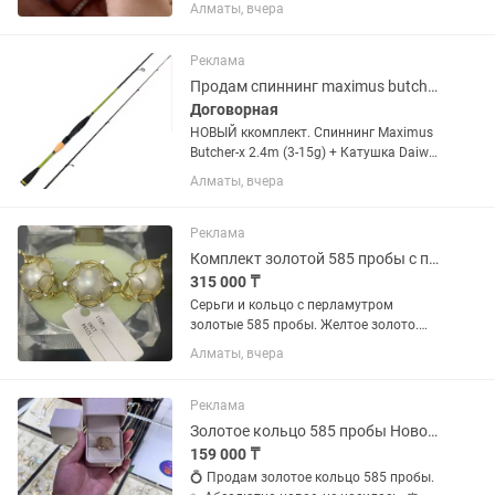
камня- 3мм, все камни муассаниты-
Алматы, вчера
сертифицированы. Металл -серебро
925. Коробка, сертификаты в
комплекте.
Реклама
Продам спиннинг maximus butcher-x 3-15 2.4m
Договорная
НОВЫЙ ккомплект. Спиннинг Maximus
Butcher-x 2.4m (3-15g) + Катушка Daiwa
23 Crossfire. Продам абсолютно новый
Алматы, вчера
рыболовный омплект для легкого
спиннинга (Light). Снасти ни разу не
были на водоеме, в...
Реклама
Комплект золотой 585 пробы с перламутром. Желтое золото.
315 000 ₸
Серьги и кольцо с перламутром
золотые 585 пробы. Желтое золото.
Вес 8.3 грамма. Размер кольца 18.
Алматы, вчера
Производитель Россия. Новый с
этикеткой. Лучшая цена по 38000 за
грамм.
Реклама
Золотое кольцо 585 пробы Новое Размер 20,5 2,86 г
159 000 ₸
💍 Продам золотое кольцо 585 пробы.