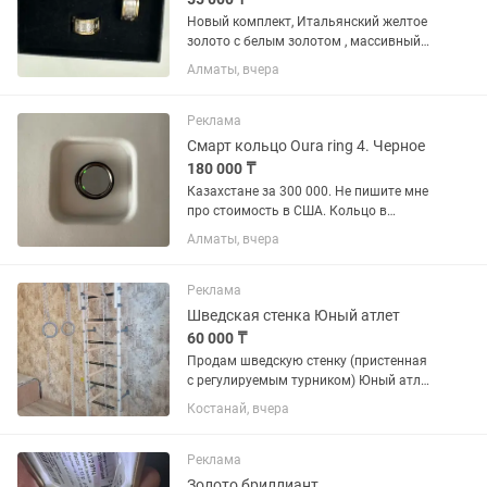
Новый комплект, Итальянский желтое
золото с белым золотом , массивный
,смотрится богато! Есть пломбы и
Алматы, вчера
этикетки! Размер кольца 18! Купили в
подарок , не подошел размер! Цена
55000 за грамм
Реклама
Смарт кольцо Oura ring 4. Черное
180 000 ₸
Казахстане за 300 000. Не пишите мне
про стоимость в США. Кольцо в
идеальном состоянии. Этот девайс
Алматы, вчера
лучше всех на рынке отслеживает
качество сна, коэффициент стресса и
восстановления. Коробка,...
Реклама
Шведская стенка Юный атлет
60 000 ₸
Продам шведскую стенку (пристенная
с регулируемым турником) Юный атлет
в идеальном состоянии. Цвет самый
Костанай, вчера
лучший (бело-серый). В комплекте
канат, кольца и лестница.
Производство Россия. Надёжный,...
Реклама
Золото бриллиант