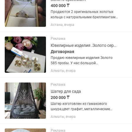
400 000 ₸
Продаются 2 оригинальных золотых
кольца с натуральными бриллиантами
из золота 585 пробы. Размер 17.5
Астана, вчера
Размер 20 Состояние отличное. В
комплекте к каждому кольцу есть
сертификат, бирка и фирменная...
Реклама
Ювелирные изделия .Золото серьги
Договорная
Продаю ювелирные изделия Золото
585 пробы. У нас большой
ассортимент ювелирных изделий из
Алматы, вчера
золота 585 пробы. Для любых случаев
жизни: Той, Кудалык, Свадьба, Сырга
салу или просто на подарок 🎁...
Реклама
Шатер для сада
200 000 ₸
Шатер изготовлен из гамакового
шнура,цвет графит, металлические
кольца обработаны молотковой
Алматы, вчера
краской от коррозии, прочный,
износостойкий, практичный и очень
комфортный. В комплекте мягкая,
Реклама