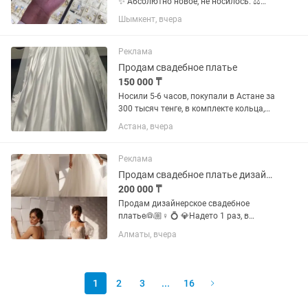
✨ Абсолютно новое, не носилось. ⚖️
Вес: 2,86 г. 📏 Размер: 20,5. 🏷️ Бирка
Шымкент, вчера
сохранена. 🎁 В комплекте новая
подарочная коробочка (шкатулка).
Стильный современный...
Реклама
Продам свадебное платье
150 000 ₸
Носили 5-6 часов, покупали в Астане за
300 тысяч тенге, в комплекте кольца,
фата
Астана, вчера
Реклама
Продам свадебное платье дизайнерское
200 000 ₸
Продам дизайнерское свадебное
платье👰🏼♀️ 💍 💎Надето 1 раз, в
идеальнейшем состоянии, после хим
Алматы, вчера
чистки. 💎Платье российского
дизайнера «Anna Kuznetsova», в
единственном экземпляре в Алматы.
💎В...
1
2
3
...
16