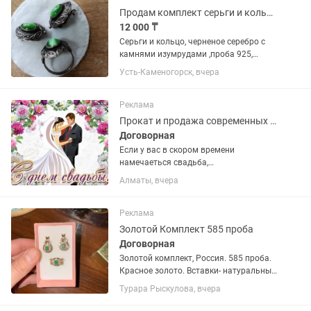
удобная...
Продам комплект серьги и кольцо серебряные
12 000 ₸
Серьги и кольцо, черненое серебро с
камнями изумрудами ,проба 925,
размер кольца 17. Возможен торг.
Усть-Каменогорск, вчера
Реклама
Прокат и продажа современных свадебных платьев
Договорная
Если у вас в скором времени
намечаеться свадьба,
фотосессия,офицерский бал -
Алматы, вчера
обращяйтесь к нам .У нас есть
Продажа и прокат свадебных платьев
широкий выбор современных платьев
Реклама
в количестве более 200...
Золотой Комплект 585 проба
Договорная
Золотой комплект, Россия. 585 проба.
Красное золото. Вставки- натуральные
изумруды. Кольцо размер 17.
Турара Рыскулова, вчера