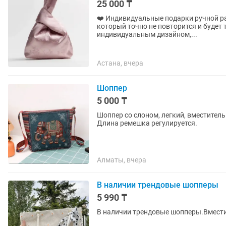
25 000 ₸
❤️ Индивидуальные подарки ручной работы – 
который точно не повторится и будет только вашим? Создаю
индивидуальным дизайном,...
Астана, вчера
Шоппер
5 000 ₸
Шоппер со слоном, легкий, вместител
Длина ремешка регулируется.
Алматы, вчера
В наличии трендовые шопперы
5 990 ₸
В наличии трендовые шопперы.Вмест