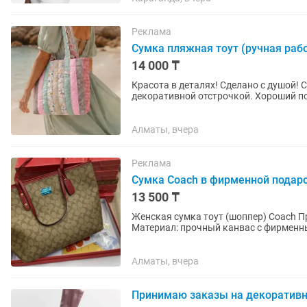
Реклама
Сумка пляжная тоут (ручная рабо
14 000 ₸
Красота в деталях! Сделано с душой! 
декоративной отстрочкой. Хороший под
просто на...
Алматы, вчера
Реклама
Сумка Coach в фирменной подар
13 500 ₸
Женская сумка тоут (шоппер) Coach Представлены в фирменных актуальных расцветках.
Материал: прочный канвас с фирмен
ручками и деталями. Размеры: 32 см -
Алматы, вчера
Принимаю заказы на декоративн