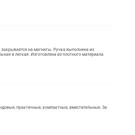
я на магниты. Ручка выполнена из
пластика в виде цепи. Очень вместительная и легкая. Изготовлена из плотного материала.
довые, практичные, компактные, вместительные. За