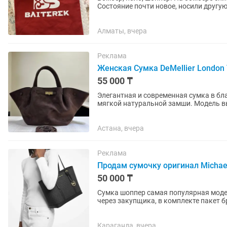
Состояние почти новое, носили другу
Алматы, вчера
Реклама
Женская Сумка DeMellier London 
55 000 ₸
Элегантная и современная сумка в бл
мягкой натуральной замши. Модель вы
и аккуратной золотистой...
Астана, вчера
Реклама
Продам сумочку оригинал Michael
50 000 ₸
Сумка шоппер самая популярная модел
через закупщика, в комплекте пакет 
Караганда, вчера