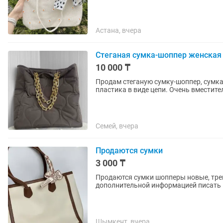
Астана, вчера
Стеганая сумка-шоппер женская
10 000 ₸
Продам стеганую сумку-шоппер, сумка закрываетс
Семей, вчера
Продаются сумки
3 000 ₸
Продаются сумки шопперы новые, трен
дополнительной информацией писать
Шымкент, вчера