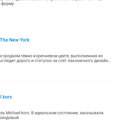
ю форму
The New York
агородном темно коричневом цвете, выполненная из
глядит дорого и статусно за счёт лаконичного дизайна
 kors
ь Michael kors. В идеальном состоянии, заказывала
брендовый