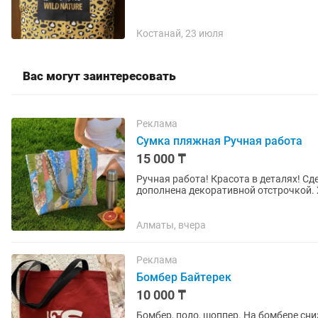
Костанай, 23 июля
Вас могут заинтересовать
Реклама
Сумка пляжная Ручная работа
15 000 ₸
Ручная работа! Красота в деталях! Сд
дополнена декоративной отстрочкой. 
магазин, да и просто на...
Алматы, вчера
Реклама
Бомбер Байтерек
10 000 ₸
Бомбер, поло, шоппер. На бомбере сниз