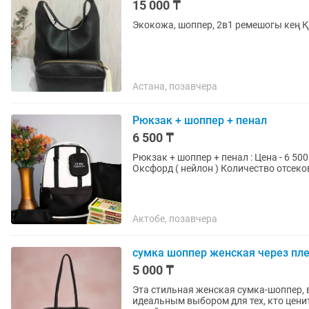
15 000 ₸
Экокожа, шоппер, 2в1 ремешогы кең Қ
Астана, позавчера
Рюкзак + шоппер + пенал
6 500 ₸
Рюкзак + шоппер + пенал : Цена - 6 500
Оксфорд ( нейлон ) Количество отсеков
Актобе, позавчера
сумка шоппер женская через пле
5 000 ₸
Эта стильная женская сумка-шоппер, 
идеальным выбором для тех, кто цени