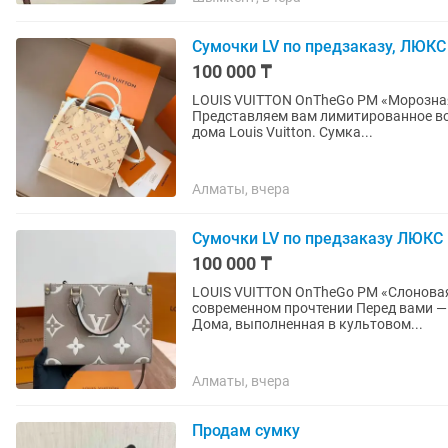
Сумочки LV по предзаказу, ЛЮКС
100 000 ₸
LOUIS VUITTON OnTheGo PM «Морозная лаванда» (M25770)
Представляем вам лимитированное в
дома Louis Vuitton. Сумка...
Алматы, вчера
Сумочки LV по предзаказу ЛЮКС
100 000 ₸
LOUIS VUITTON OnTheGo PM «Слоновая кость / 
современном прочтении Перед вами — одна из самых узнаваемых моделей французского
Дома, выполненная в культовом...
Алматы, вчера
Продам сумку