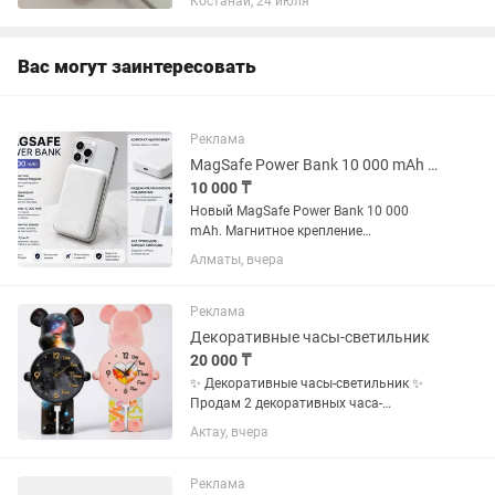
Костанай, 24 июля
компании. ✔ Магнитная беспроводная
зарядка (MagSafe) ✔ Полная...
Вас могут заинтересовать
Реклама
MagSafe Power Bank 10 000 mAh для iPhone
10 000 ₸
Новый MagSafe Power Bank 10 000
mAh. Магнитное крепление
Беспроводная зарядка USB Type-C
Алматы, вчера
Индикатор заряда Компактный размер
Белый цвет Совместим с iPhone 12, 13
и 14 с поддержкой MagSafe.
Реклама
Декоративные часы-светильник
20 000 ₸
✨ Декоративные часы-светильник ✨
Продам 2 декоративных часа-
светильника. Остались последние 2
Актау, вчера
штуки. ✅ Работают как часы. ✅ Имеют
красивую LED-подсветку — отлично
подходят как ночник. ✅ Питание от...
Реклама