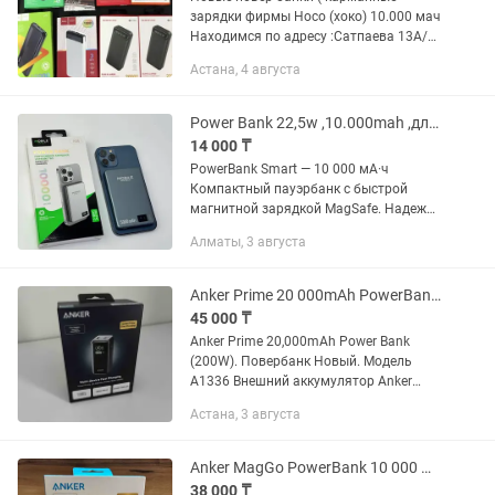
зарядки фирмы Hoco (хоко) 10.000 мач
Находимся по адресу :Сатпаева 13А/
БЦ Алькато/5 этаж /58 офис
Астана, 4 августа
Power Bank 22,5w ,10.000mah ,для Айфон, Самсунг, Хуавей и т.д.
14 000 ₸
PowerBank Smart — 10 000 мА·ч
Компактный пауэрбанк с быстрой
магнитной зарядкой MagSafe. Надежно
фиксируется на смартфоне и заряжает
Алматы, 3 августа
даже через чехол — снимать его не
нужно. Зарядка и мощность •...
Anker Prime 20 000mAh PowerBank (200W) A1336
45 000 ₸
Anker Prime 20,000mAh Power Bank
(200W). Повербанк Новый. Модель
A1336 Внешний аккумулятор Anker
Prime 20,000mAh Power Bank (200W)
Астана, 3 августа
(модель A1336) — это высокомощное
портативное зарядное устройство,...
Anker MagGo PowerBank 10 000 mAh A1654
38 000 ₸