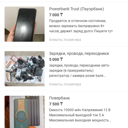
Встроенный Type-C...
Powerbank Trust (Пауэрбанк)
7 000 ₸
Продается, в отличном состоянии,
можно заряжать беспрерывно 8+
часов, держит заряд долго Пишите тут
Алматы, позавчера
Зарядки, провода, переходники
5 000 ₸
зарядки, провода, переходники авто-
зарядки (в прикуриватель)
регистратор / камера power bank
мелкая электроника крепления,
Алматы, позавчера
адаптеры и т.д. Продаю все одним
лотом за 5000т. Обращаться по
номеру
Повербанк
7 500 ₸
Емкость 10000 мАч Напряжение 12 В
Максимальный выходной ток 5 А
Максимальная выходная мощность
22.5 Вт Выходы USB Type-C