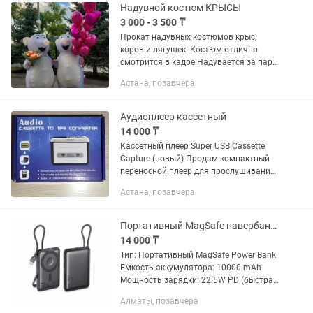
Надувной костюм КРЫСЫ
3 000 - 3 500 ₸
Прокат надувных костюмов крыс,
коров и лягушек! Костюм отлично
смотрится в кадре Надувается за пару
минут Гарантирует смех и внимание
Астана, позавчера
Прокат по доступной цене: 🔥1 костюм
-3500тг 🔥2 костюма...
Аудиоплеер кассетный
14 000 ₸
Кассетный плеер Super USB Cassette
Capture (новый) Продам компактный
переносной плеер для прослушивания
аудиокассет. Отличный вариант для
Астана, позавчера
любителей аналогового звука и
владельцев коллекций кассет....
Портативный MagSafe павербанк Remax Mc-01
14 000 ₸
Тип: Портативный MagSafe Power Bank
Ёмкость аккумулятора: 10000 mAh
Мощность зарядки: 22.5W PD (быстрая
зарядка) Материал корпуса: Zinc Alloy
Алматы, позавчера
(металлический сплав) Кабель: