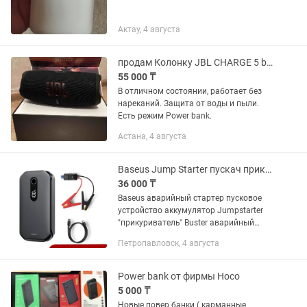
Актау, 4 августа
продам Колонку JBL CHARGE 5 black по вопросам напишите в чат
55 000 ₸
В отличном состоянии, работает без
нареканий. Защита от воды и пыли.
Есть режим Power bank.
Астана, 4 августа
Baseus Jump Starter пускач прикуриватель аварийный стартер Power Bank
36 000 ₸
Baseus аварийный стартер пусковое
устройство аккумулятор Jumpstarter
"прикуриватель" Buster аварийный
усилитель пуска автомобильное
Петропавловск, 4 августа
зарядное устройство В отличие от
конкурентов в этом бустере...
Power bank от фирмы Hoco
5 000 ₸
Новые повер банки ( карманные