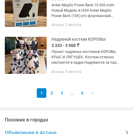
Anker MagGo Power Bank 10 000 mAh.
Новый Модель A1654 Anker MagGo
Power Bank (10K)-это флагманский
внешний аккумулятор (повербанк)
Астана, 3 августа
емкостью 10 000 мАч, который
выделяется наличием
информативного...
Надувной костюм КОРОВЫ
3 333 - 3 500 ₸
Прокат надувных костюмов КОРОВЫ,
КРЫС И ЛЯГУШЕК. Костюм отлично
смотрится в кадре Надувается за пару
минут Гарантирует смех и внимание
Астана, 3 августа
Прокат по доступной цене: 1 костюм
-3500тг 2 костюма -7000тг 3...
1
2
3
...
6
Похожие в городах
Объявления в Астане