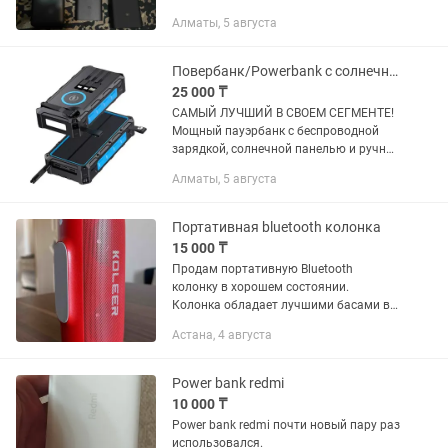
Алматы, 5 августа
Повербанк/Powerbank с солнечными панелями
25 000 ₸
САМЫЙ ЛУЧШИЙ В СВОЕМ СЕГМЕНТЕ!
Мощный пауэрбанк с беспроводной
зарядкой, солнечной панелью и ручной
динамо-зарядкой. Ёмкость 20.000mAh
Алматы, 5 августа
Беспроводная зарядка Qi до 15W
Зарядка через USB / Type-C /...
Портативная bluetooth колонка
15 000 ₸
Продам портативную Bluetooth
колонку в хорошем состоянии.
Колонка обладает лучшими басами в
сравнении с абсолютно любой другой
Астана, 4 августа
портативной колонкой, мощным
неимоверно чистым звучанием 2х5 Вт
и...
Power bank redmi
10 000 ₸
Power bank redmi почти новый пару раз
использовался.