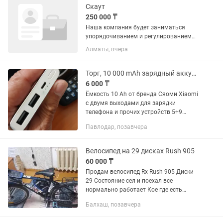
Скаут
250 000 ₸
Наша компания будет заниматься
упорядочиванием и регулированием
парковки электросамокатов
Алматы, вчера
шеринговых компаний в городе
Алматы Что нужно делать:
•Упорядочивание самокатов внутри
Торг, 10 000 mAh зарядный аккумулятор Сяоми Xiaomi Пауэрбанк\ Пауэр
парковочных зон в...
6 000 ₸
Ёмкость 10 Ah от бренда Сяоми Xiaomi
с двумя выходами для зарядки
телефона и прочих устройств 5÷9
вольт через USB конец; Вход для
Павлодар, позавчера
заряда mini-USB! но имеется к нему
провод. Вопрос сопряжения с...
Велосипед на 29 дисках Rush 905
60 000 ₸
Продам велосипед Rx Rush 905 Диски
29 Состояние сел и поехал все
нормально работает Кое где есть
царапины на раме и на руле, все что на
Балхаш, позавчера
фото все идет в комплекте (а именно -
две сумки, вело...