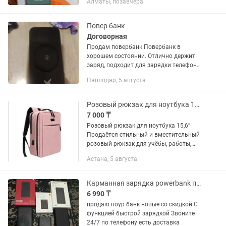
Алматы, позавчера
Подключение к источнику питания USB
Type-C, Lightning Число USB...
Повер банк
Договорная
Продам повербанк Повербанк в
хорошем состоянии. Отлично держит
заряд, подходит для зарядки телефона
и других устройств. Возможна
Павлодар, 5 августа
проверка при встрече. Город —
Павлодар.
Розовый рюкзак для ноутбука 15,6
7 000 ₸
Розовый рюкзак для ноутбука 15,6”
Продаётся стильный и вместительный
розовый рюкзак для учёбы, работы,
прогулок и поездок. Модель удобная,
Астана, 5 августа
лёгкая и практичная — подойдёт для
ноутбука, документов,...
Карманная зарядка powerbank пауэр банк поверь внешний аккумулятор поур банк
6 990 ₸
продаю поур банк новые со скидкой С
функцией быстрой зарядкой Звоните
24/7 по телефону есть доставка