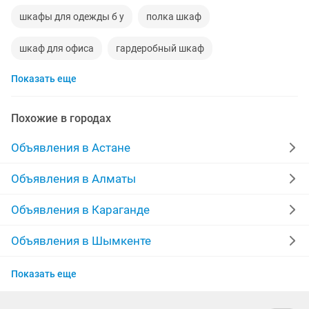
шкафы для одежды б у
полка шкаф
шкаф для офиса
гардеробный шкаф
Показать еще
шкафчики бу
купэ шкаф
шкаф тумба
детский шкафчик
стеллажи шкафы
Похожие в городах
шкафы шифонеры
шкаф камод
гостиный шкаф
Объявления в Астане
шкаф гардероб
шкаф для
Объявления в Алматы
Объявления в Караганде
Объявления в Шымкенте
Объявления в Усть-Каменогорске
Показать еще
Объявления в Актобе