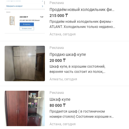
Реклама
Продаём новый холодильник фирмы - ATLANT.
215 000 ₸
Продаём новый холодильник фирмы -
ATLANT. Холодильник только недавно
купили. Продаём, в связи с тем что не
Астана, сегодня
подошёл по размеру. Холодильник
встраиваемый, предназначен для
установки в кухонный...
Реклама
Продаю шкаф купе
20 000 ₸
Шкаф купе, в хорошем состояний,
верхняя часть состоит из полок,
нижняя часть штанга глубина 55см,
Алматы, сегодня
ширина 160см, высота 240см
Забираете сами
Реклама
Шкаф купе
80 000 ₸
Продается шкаф ( в гостиничном
номере стояло) Состояние хорошее но
очень тяжелый Во всем вопросам
Астана, сегодня
звонить по номеру или писать на Торг