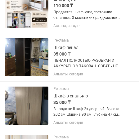
110 000 ₸
Продается шкаф-купе, состояние
отличное. 3 маленьких раздвижных
ящиков внутри. 3 ряда штанги для
Астана, сегодня
вешалок. Размеры: 2.50 / 1.60 / 0.60
Цена 110 тыс тг.
Реклама
Шкаф пенал
35 000 ₸
ПЕНАЛ ПОЛНОСТЬЮ РАЗОБРАН И
АККУРАТНО УПАКОВАН. СОРАТЬ НЕ
СОСТАВИТ ТРУДА. В продаже Шкаф
Алматы, сегодня
пенал. 5 полок. Состояние отличное.
Высота 197 см Ширина 47.5 см Глубина
42 см Срочно торг хорошая скидка...
Реклама
Шкаф в спальню
35 000 ₸
В продаже Шкаф 2х дверный. Высота
202 см Ширина 90 см Глубина 47 см
Состояние отличное. Шкаф РАЗОБРАН.
Алматы, сегодня
Срочно торг хорошая скидка спешим
купить.
Реклама