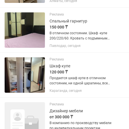
Алматы, сегодня
Реклама
Спальный гарнитур
150 000 ₸
В отличном состоянии. Шкаф -купе
200/220/60. Кровать с подъемным
механизмом 210/180. Матрас
Павлодар, сегодня
ортопедический в подарок
Реклама
Шкаф купе
120 000 ₸
Продается шкаф купе в отличном
состоянии, ни одной царапины, все
механизмы рабочие, полки есть шкаф
Караганда, сегодня
купе все двери целые Размеры высота
245, длина 274, глубина 60 , торг при
встрече
Реклама
Дизайнер мебели
от 300 000 ₸
В компанию по производству мебели
по индивидуальным проектам