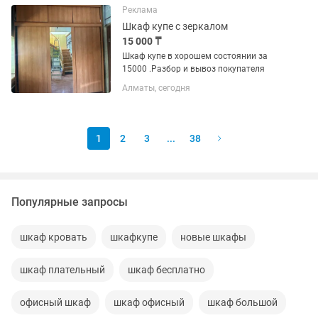
после чего стояла...
Реклама
Шкаф купе с зеркалом
15 000 ₸
Шкаф купе в хорошем состоянии за
15000 .Разбор и вывоз покупателя
Алматы, сегодня
1
2
3
...
38
Популярные запросы
шкаф кровать
шкафкупе
новые шкафы
шкаф плательный
шкаф бесплатно
офисный шкаф
шкаф офисный
шкаф большой