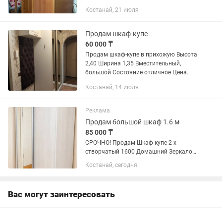
Костанай, 21 июля
Продам шкаф-купе
60 000 ₸
Продам шкаф-купе в прихожую Высота
2,40 Ширина 1,35 Вместительный,
большой Состояние отличное Цена
60000 тенге Самовывоз, торг
Костанай, 14 июля
Реклама
Продам большой шкаф 1.6 м
85 000 ₸
СРОЧНО! Продам Шкаф-купе 2-х
створчатый 1600 Домашний Зеркало/
ЛДСП, Ясень Анкор светлый.
Костанай, сегодня
Состояние идеальное, в
использовании чуть больше года.
Продажа в связи с ремонтом. Точные
Вас могут заинтересовать
размеры указаны на...