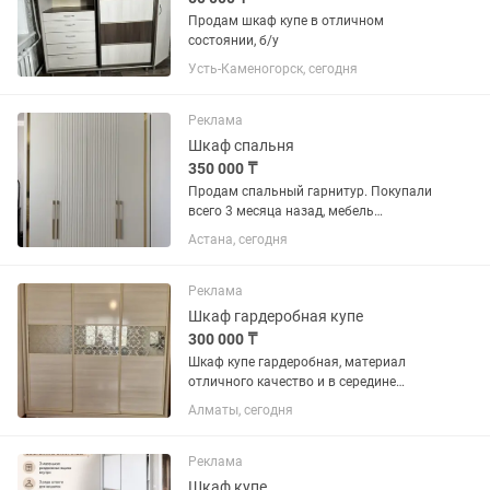
Продам шкаф купе в отличном
состоянии, б/у
Усть-Каменогорск, сегодня
Реклама
Шкаф спальня
350 000 ₸
Продам спальный гарнитур. Покупали
всего 3 месяца назад, мебель
практически новая, в отличном
Астана, сегодня
состоянии. Продаю в связи с
переездом. Размеры: Высота — 2,60 м
Ширина — 2,00 м Мебель чистая, ,...
Реклама
Шкаф гардеробная купе
300 000 ₸
Шкаф купе гардеробная, материал
отличного качество и в середине
оформлен французским стеклом -3 шт,
Алматы, сегодня
шкаф в отличном состоянии. Размеры:
длина 240см, ширина-72см высота 260-
262см, глубина...
Реклама
Шкаф купе