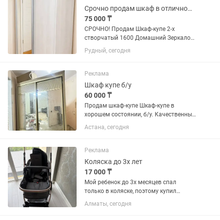
Срочно продам шкаф в отличном состоянии
75 000 ₸
СРОЧНО! Продам Шкаф-купе 2-х
створчатый 1600 Домашний Зеркало/
ЛДСП, Ясень Анкор светлый.
Рудный, сегодня
Состояние идеальное, в
использовании чуть больше года.
Продажа в связи с ремонтом. Точные
Реклама
размеры указаны на...
Шкаф купе б/у
60 000 ₸
Продам шкаф-купе Шкаф-купе в
хорошем состоянии, б/у. Качественный,
вместительный и надежный, отлично
Астана, сегодня
подойдет для спальни, прихожей.
Размеры: • Ширина — 185 см • Высота
— 220 см • Глубина — 60...
Реклама
Коляска до 3х лет
17 000 ₸
Мой ребенок до 3х месяцев спал
только в коляске, поэтому купил
коляску для дома. Соответственно эта
Алматы, сегодня
коляска ни разу не выезжала на улицу,
ребенок поспал в ней от силы месяц,