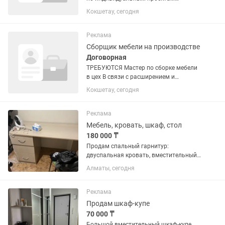
требуется менеджер-дизайнер.
Кокшетау, сегодня
Обязанности: Консультирование и
продажа мягкой и корпусной мебели в
салоне и по телефону Расчет
Реклама
стоимости...
Сборщик мебели на производстве
Договорная
ТРЕБУЮТСЯ Мастер по сборке мебели
в цех В связи с расширением и
большим объемом заказов, в
Кокшетау, сегодня
мебельный цех на постоянную работу
требуются опытные сборщики
корпусной мебели. Что мы ожидаем
Реклама
от...
Мебель, кровать, шкаф, стол
180 000 ₸
Продам спальный гарнитур:
двуспальная кровать, вместительный
шкаф с зеркалом и письменный стол.
Алматы, сегодня
Состояние хорошее, есть небольшие
следы эксплуатации. Всё крепкое и
функциональное. Можно купить...
Реклама
Продам шкаф-купе
70 000 ₸
Большой вместительный шкаф-купе.